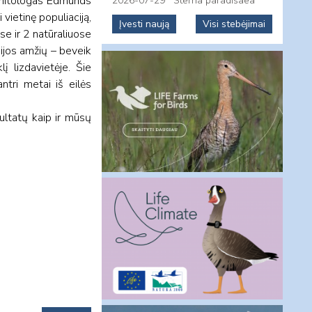
ornitologas Edmunds
2026-07-29
Sterna paradisaea
vietinę populiaciją,
Įvesti naują
Visi stebėjimai
se ir 2 natūraliuose
cijos amžių – beveik
į lizdavietėje. Šie
ntri metai iš eilės
ultatų kaip ir mūsų