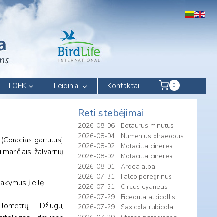
LOFK
Leidiniai
Kontaktai
0
Reti stebėjimai
2026-08-06
Botaurus minutus
2026-08-04
Numenius phaeopus
(Coracias garrulus)
2026-08-02
Motacilla cinerea
imančiais žalvarnių
2026-08-02
Motacilla cinerea
2026-08-01
Ardea alba
2026-07-31
Falco peregrinus
akymus į eilę
2026-07-31
Circus cyaneus
2026-07-29
Ficedula albicollis
5 kilometrų. Džiugu,
2026-07-29
Saxicola rubicola