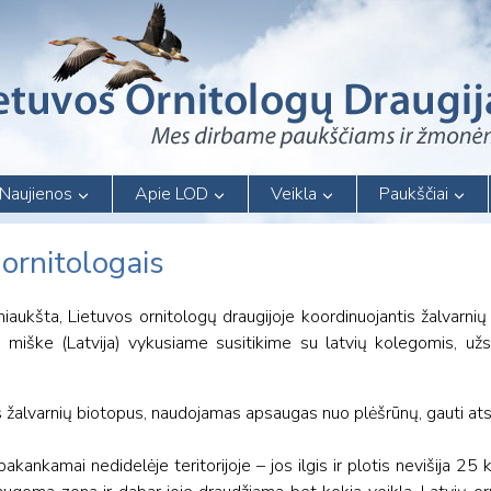
Naujienos
Apie LOD
Veikla
Paukščiai
 ornitologais
šta, Lietuvos ornitologų draugijoje koordinuojantis žalvarnių 
iške (Latvija) vykusiame susitikime su latvių kolegomis, užsi
s žalvarnių biotopus, naudojamas apsaugas nuo plėšrūnų, gauti ats
akankamai nedidelėje teritorijoje – jos ilgis ir plotis nevišija 2