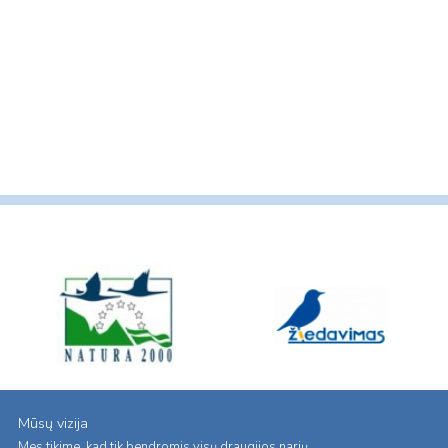
Mūsų vizija
Mes tikime, kad tik bendromis visų draugijos narių