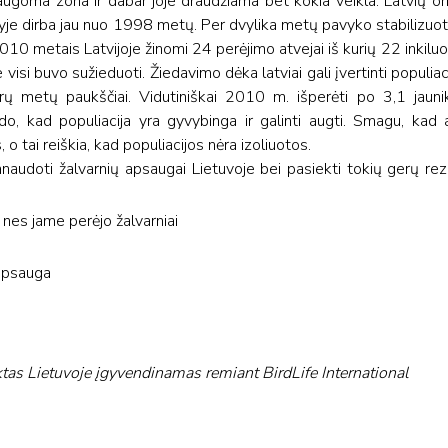
saugoma zona ir dabar joje draudžiama bet kokia veikla. Latvių 
tyje dirba jau nuo 1998 metų. Per dvylika metų pavyko stabilizuoti 
2010 metais Latvijoje žinomi 24 perėjimo atvejai iš kurių 22 inkiluo
e visi buvo sužieduoti. Žiedavimo dėka latviai gali įvertinti populia
rų metų paukščiai. Vidutiniškai 2010 m. išperėti po 3,1 jaunikl
o, kad populiacija yra gyvybinga ir galinti augti. Smagu, kad a
 o tai reiškia, kad populiacijos nėra izoliuotos.
udoti žalvarnių apsaugai Lietuvoje bei pasiekti tokių gerų rez
es jame perėjo žalvarniai
 apsauga
tas Lietuvoje įgyvendinamas remiant BirdLife International