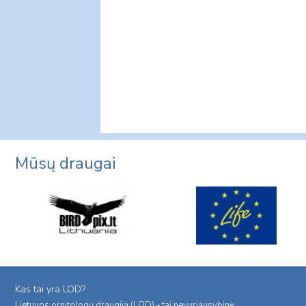
Mūsų draugai
Kas tai yra LOD?
Lietuvos ornitologu draugija (LOD) - tai nevyriausybinė