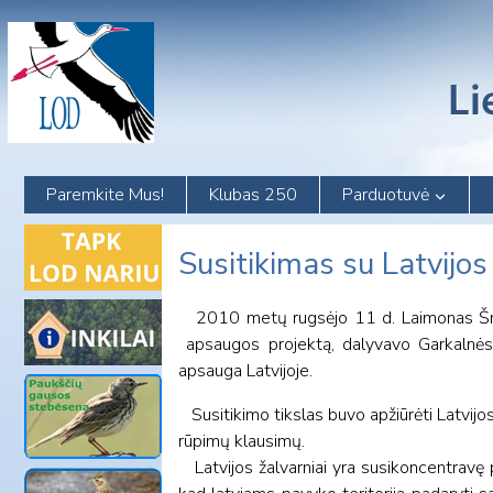
Skip
to
content
Paremkite Mus!
Klubas 250
Parduotuvė
Susitikimas su Latvijos
2010 metų rugsėjo 11 d. Laimonas Šniauk
apsaugos projektą, dalyvavo Garkalnės m
apsauga Latvijoje.
Susitikimo tikslas buvo apžiūrėti Latvijo
rūpimų klausimų.
Latvijos žalvarniai yra susikoncentravę p