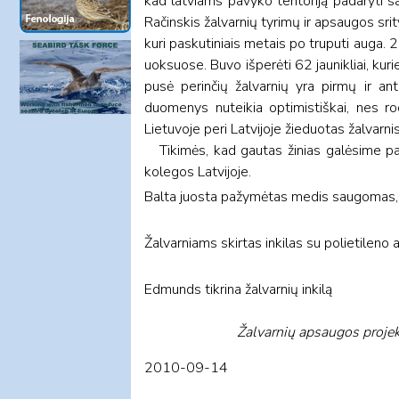
kad latviams pavyko teritoriją padaryti 
Račinskis žalvarnių tyrimų ir apsaugos sri
kuri paskutiniais metais po truputi auga. 
uoksuose. Buvo išperėti 62 jaunikliai, kuri
pusė perinčių žalvarnių yra pirmų ir ant
duomenys nuteikia optimistiškai, nes rod
Lietuvoje peri Latvijoje žieduotas žalvarnis,
Tikimės, kad gautas žinias galėsime pana
kolegos Latvijoje.
Balta juosta pažymėtas medis saugomas, n
Žalvarniams skirtas inkilas su polietileno
Edmunds tikrina žalvarnių inkilą
Žalvarnių apsaugos projek
2010-09-14