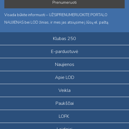
Visada būkite informuoti – UŽSIPRENUMERUOKITE PORTALO
NAUJIENAS bei LOD žinias, ir mes jas atsiųsime į Jūsų el. paštą.
Klubas 250
E-parduotuvė
Naujienos
Apie LOD
Veikla
Paukščiai
LOFK