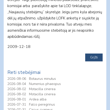
komisijai arba parašykite apie tai LOD tinklalapyje,
„Naujausių stebėjimų” skyrelyje. Jeigu jums kyla abejonių
dėl jų atpažinimo, užpildykite LOFK anketą ir siųskite ją
komisijai, nors tai ir nėra privaloma. Tuo atveju mes
asmeniškai informuosime stebėtoją ar jis neapsiriko
apibūdindamas rūšį.
2009-12-18
Reti stebėjimai
2026-08-06
Botaurus minutus
2026-08-04
Numenius phaeopus
2026-08-02
Motacilla cinerea
2026-08-02
Motacilla cinerea
2026-08-01
Ardea alba
2026-07-31
Falco peregrinus
2026-07-31
Circus cyaneus