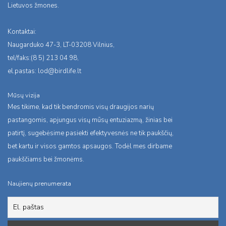
Lietuvos žmones.
Kontaktai:
Naugarduko 47-3, LT-03208 Vilnius,
tel/faks:(8 5) 213 04 98,
el.pastas:
lod@birdlife.lt
Mūsų vizija
Mes tikime, kad tik bendromis visų draugijos narių
pastangomis, apjungus visų mūsų entuziazmą, žinias bei
patirtį, sugebėsime pasiekti efektyvesnės ne tik paukščių,
bet kartu ir visos gamtos apsaugos. Todėl mes dirbame
paukščiams bei žmonėms.
Naujienų prenumerata