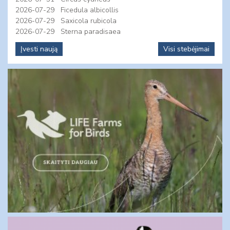
2026-07-29
Ficedula albicollis
2026-07-29
Saxicola rubicola
2026-07-29
Sterna paradisaea
Įvesti naują
Visi stebėjimai