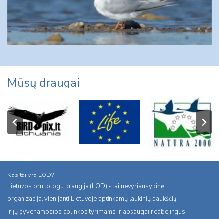
Mūsų draugai
Kas tai yra LOD?
Lietuvos ornitologu draugija (LOD) - tai nevyriausybinė
organizacija, vienijanti Lietuvoje aptinkamų laukinių paukščių
ir jų gyvenamosios aplinkos tyrimams ir apsaugai neabejingus