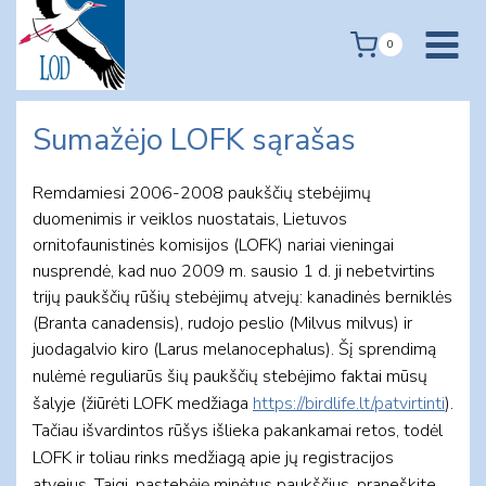
Skip
to
0
content
Sumažėjo LOFK sąrašas
Remdamiesi 2006-2008 paukščių stebėjimų
duomenimis ir veiklos nuostatais, Lietuvos
ornitofaunistinės komisijos (LOFK) nariai vieningai
nusprendė, kad nuo 2009 m. sausio 1 d. ji nebetvirtins
trijų paukščių rūšių stebėjimų atvejų: kanadinės berniklės
(Branta canadensis), rudojo peslio (Milvus milvus) ir
juodagalvio kiro (Larus melanocephalus).
Šį sprendimą
nulėmė reguliarūs šių paukščių stebėjimo faktai mūsų
šalyje (žiūrėti LOFK medžiaga
https://birdlife.lt/patvirtinti
).
Tačiau išvardintos rūšys išlieka pakankamai retos, todėl
LOFK ir toliau rinks medžiagą apie jų registracijos
atvejus. Taigi, pastebėję minėtus paukščius, praneškite