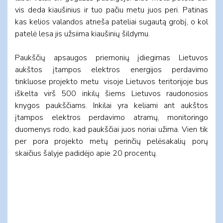
vis deda kiaušinius ir tuo pačiu metu juos peri. Patinas
kas kelios valandos atneša pateliai sugautą grobį, o kol
patelė lesa jis užsiima kiaušinių šildymu.
Paukščių apsaugos priemonių įdiegimas Lietuvos
aukštos įtampos elektros energijos perdavimo
tinkluose projekto metu visoje Lietuvos teritorijoje bus
iškelta virš 500 inkilų šiems Lietuvos raudonosios
knygos paukščiams. Inkilai yra keliami ant aukštos
įtampos elektros perdavimo atramų, monitoringo
duomenys rodo, kad paukščiai juos noriai užima. Vien tik
per pora projekto metų perinčių pelėsakalių porų
skaičius šalyje padidėjo apie 20 procentų.