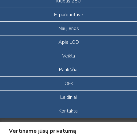
Klubas 250
E-parduotuvė
Naujienos
Apie LOD
Veikla
Paukščiai
LOFK
Leidiniai
Kontaktai
Portalas sukurtas įgyvendinant Lietuvos Respublikos, Europos
Vertiname jūsų privatumą
ekonominės erdvės ir Norvegijos finansinių mechanizmų iš dalies