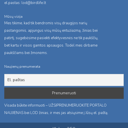
el.pastas:
lod@birdlife.lt
Mūsų vizija
Mes tikime, kad tik bendromis visų draugijos narių
pastangomis, apjungus visų mūsų entuziazmą, žinias bei
patirtį, sugebėsime pasiekti efektyvesnės ne tik paukščių,
bet kartu ir visos gamtos apsaugos. Todėl mes dirbame
paukščiams bei žmonėms.
Naujienų prenumerata
Visada būkite informuoti – UŽSIPRENUMERUOKITE PORTALO
NAUJIENAS bei LOD žinias, ir mes jas atsiųsime į Jūsų el. paštą.