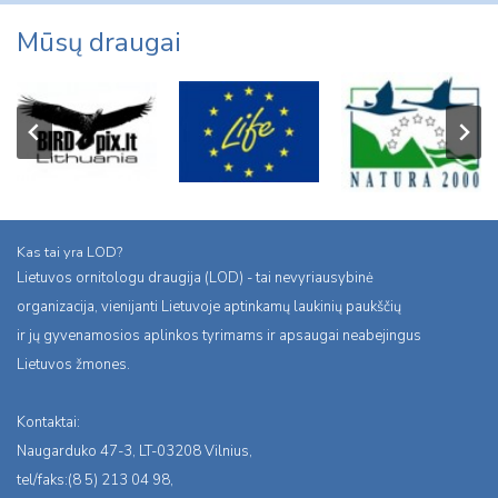
Mūsų draugai
Kas tai yra LOD?
Lietuvos ornitologu draugija (LOD) - tai nevyriausybinė
organizacija, vienijanti Lietuvoje aptinkamų laukinių paukščių
ir jų gyvenamosios aplinkos tyrimams ir apsaugai neabejingus
Lietuvos žmones.
Kontaktai:
Naugarduko 47-3, LT-03208 Vilnius,
tel/faks:(8 5) 213 04 98,