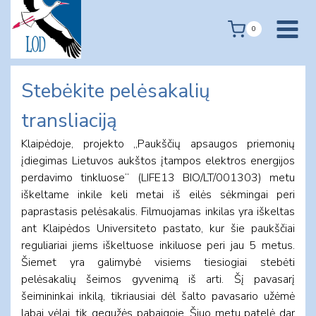
Skip
to
0
content
Stebėkite pelėsakalių
transliaciją
Klaipėdoje, projekto „Paukščių apsaugos priemonių
įdiegimas Lietuvos aukštos įtampos elektros energijos
perdavimo tinkluose“ (LIFE13 BIO/LT/001303) metu
iškeltame inkile keli metai iš eilės sėkmingai peri
paprastasis pelėsakalis. Filmuojamas inkilas yra iškeltas
ant Klaipėdos Universiteto pastato, kur šie paukščiai
reguliariai jiems iškeltuose inkiluose peri jau 5 metus.
Šiemet yra galimybė visiems tiesiogiai stebėti
pelėsakalių šeimos gyvenimą iš arti. Šį pavasarį
šeimininkai inkilą, tikriausiai dėl šalto pavasario užėmė
labai vėlai, tik gegužės pabaigoje. Šiuo metu patelė dar