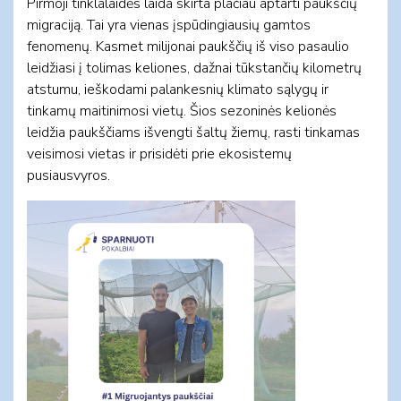
Pirmoji tinklalaidės laida skirta plačiau aptarti paukščių
migraciją. Tai yra vienas įspūdingiausių gamtos
fenomenų. Kasmet milijonai paukščių iš viso pasaulio
leidžiasi į tolimas keliones, dažnai tūkstančių kilometrų
atstumu, ieškodami palankesnių klimato sąlygų ir
tinkamų maitinimosi vietų. Šios sezoninės kelionės
leidžia paukščiams išvengti šaltų žiemų, rasti tinkamas
veisimosi vietas ir prisidėti prie ekosistemų
pusiausvyros.