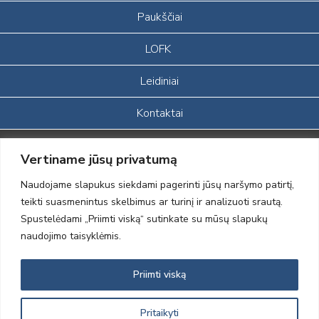
Paukščiai
LOFK
Leidiniai
Kontaktai
Portalas sukurtas įgyvendinant Lietuvos Respublikos, Europos
Vertiname jūsų privatumą
ekonominės erdvės ir Norvegijos finansinių mechanizmų iš dalies
finansuojamą paprojektį
Naudojame slapukus siekdami pagerinti jūsų naršymo patirtį,
„LOD visuomeninės /gamtosauginės veiklos sustiprinimas ir įvaizdžio
teikti suasmenintus skelbimus ar turinį ir analizuoti srautą.
formavimas įtraukiant visuomenę į aplinkosauginių tyrimų veiklą“
Spustelėdami „Priimti viską“ sutinkate su mūsų slapukų
(paprojekčio
įgyvendinimo sutarties numeris 2004-LT0008-NVO-1EEE/NOR-02-
naudojimo taisyklėmis.
059)
Priimti viską
2012 © Lietuvos Ornitologų Draugija © 2014, Visos teisės saugomos
Pritaikyti