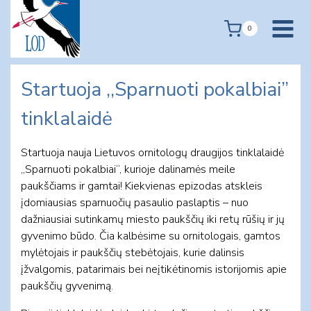
Skip
to
0
content
Startuoja ,,Sparnuoti pokalbiai”
tinklalaidė
Startuoja nauja Lietuvos ornitologų draugijos tinklalaidė
,,Sparnuoti pokalbiai“, kurioje dalinamės meile
paukščiams ir gamtai! Kiekvienas epizodas atskleis
įdomiausias sparnuočių pasaulio paslaptis – nuo
dažniausiai sutinkamų miesto paukščių iki retų rūšių ir jų
gyvenimo būdo. Čia kalbėsime su ornitologais, gamtos
mylėtojais ir paukščių stebėtojais, kurie dalinsis
įžvalgomis, patarimais bei neįtikėtinomis istorijomis apie
paukščių gyvenimą.