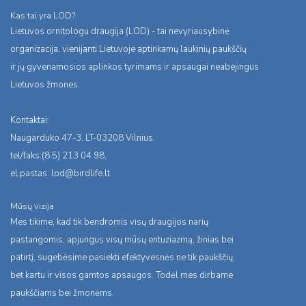
Kas tai yra LOD?
Lietuvos ornitologu draugija (LOD) - tai nevyriausybinė
organizacija, vienijanti Lietuvoje aptinkamų laukinių paukščių
ir jų gyvenamosios aplinkos tyrimams ir apsaugai neabejingus
Lietuvos žmones.
Kontaktai:
Naugarduko 47-3, LT-03208 Vilnius,
tel/faks:(8 5) 213 04 98,
el.pastas:
lod@birdlife.lt
Mūsų vizija
Mes tikime, kad tik bendromis visų draugijos narių
pastangomis, apjungus visų mūsų entuziazmą, žinias bei
patirtį, sugebėsime pasiekti efektyvesnės ne tik paukščių,
bet kartu ir visos gamtos apsaugos. Todėl mes dirbame
paukščiams bei žmonėms.