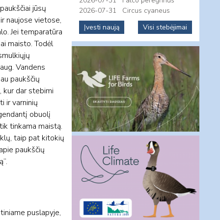
2026-07-31
Falco peregrinus
 paukščiai jūsų
2026-07-31
Circus cyaneus
ir naujose vietose,
Įvesti naują
Visi stebėjimai
lo. Jei temparatūra
i maisto. Todėl
 smulkiųjų
 daug. Vandens
riau paukščių
, kur dar stebimi
 ir varninių
 gendantį obuolį
 tik tinkama maistą.
lų, taip pat kitokių
 apie paukščių
ą“.
etiniame puslapyje,