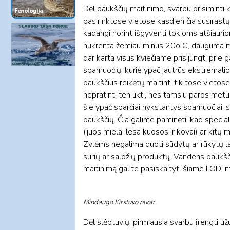
Dėl paukščių maitinimo, svarbu prisiminti ke
pasirinktose vietose kasdien čia susirastų
kadangi norint išgyventi tokioms atšiaurio
nukrenta žemiau minus 20o C, dauguma mū
dar kartą visus kviečiame prisijungti prie 
sparnuočių, kurie ypač jautrūs ekstremal
paukščius reikėtų maitinti tik tose vietose
nepratinti ten likti, nes tamsiu paros met
šie ypač sparčiai nykstantys sparnuočiai, s
paukščių. Čia galime paminėti, kad special
(juos mielai lesa kuosos ir kovai) ar kitų 
Zylėms negalima duoti sūdytų ar rūkytų laš
sūrių ar saldžių produktų. Vandens paukš
maitinimą galite pasiskaityti šiame LOD i
Mindaugo Kirstuko nuotr.
Dėl slėptuvių, pirmiausia svarbu įrengti u