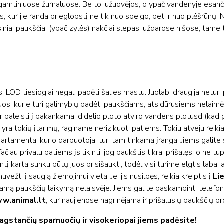
e gamtiniuose žurnaluose. Be to, užuovėjos, o ypač vandenyje esanč
s, kur jie randa prieglobstį ne tik nuo speigo, bet ir nuo plėšrūnų.
ksiniai paukščiai (ypač zylės) nakčiai slepasi uždarose nišose, tame
s, LOD tiesiogiai negali padėti šalies mastu. Juolab, draugija netur
 tuos, kurie turi galimybių padėti paukščiams, atsidūrusiems nelaimė
i ir paleisti į pakankamai didelio ploto atviro vandens plotusd (kad g
yra tokių įtarimų, raginame nerizikuoti patiems. Tokiu atveju reikia 
rtamentą, kurio darbuotojai turi tam tinkamą įrangą. Jiems galite 
Tačiau privalu patiems įsitikinti, jog paukštis tikrai prišąlęs, o ne tu
tį kartą sunku būtų juos prisišaukti, todėl visi turime elgtis labai a
uvežti į saugią žiemojimui vietą. Jei jis nusilpęs, reikia kreiptis į
Li
 tinkamą paukščių laikymą nelaisvėje. Jiems galite paskambinti telefo
w.animal.lt
, kur naujienose nagrinėjama ir prišąlusių paukščių p
gstančių sparnuočių ir visokeriopai jiems padėsite!