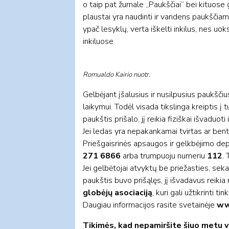
o taip pat žurnale „Paukščiai“ bei kituos
plaustai yra naudinti ir vandens paukščiam
ypač lesyklų, verta iškelti inkilus, nes uo
inkiluose.
Romualdo Kairio nuotr.
Gelbėjant įšalusius ir nusilpusius paukščiu
laikymui. Todėl visada tikslinga kreiptis į
paukštis prišalo, jį reikia fiziškai išvaduot
Jei ledas yra nepakankamai tvirtas ar bent 
Priešgaisrinės apsaugos ir gelkbėjimo depa
271 6866
arba trumpuoju numeriu
112
. 
Jei gelbėtojai atvyktų be priežasties, sekan
paukštis buvo prišąlęs, jį išvadavus reikia n
globėjų asociaciją
, kuri gali užtikrinti
Daugiau informacijos rasite svetainėje
ww
Tikimės, kad nepamiršite šiuo metu va