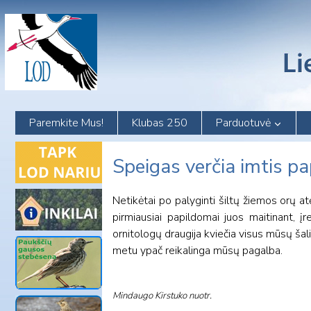
Skip
to
content
Paremkite Mus!
Klubas 250
Parduotuvė
Speigas verčia imtis p
Netikėtai po palyginti šiltų žiemos orų atė
pirmiausiai papildomai juos maitinant, įr
ornitologų draugija kviečia visus mūsų š
metu ypač reikalinga mūsų pagalba.
Mindaugo Kirstuko nuotr.