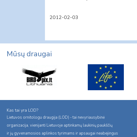
2012-02-03
Mūsų draugai
Kas tai yra LOD?
Lietuvos ornitologu draugija (LOD) - tai nevyriausybinė
organizacija, vienijanti Lietuvoje aptinkamų laukinių paukščių
ir jų gyvenamosios aplinkos tyrimams ir apsaugai neabejingus