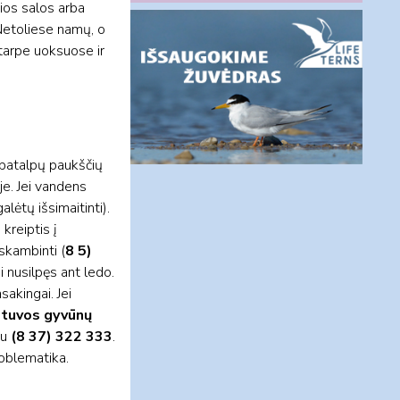
ios salos arba
 Netoliese namų, o
 tarpe uoksuose ir
i patalpų paukščių
je. Jei vandens
alėtų išsimaitinti).
kreiptis į
skambinti (
8 5)
pi nusilpęs ant ledo.
sakingai. Jei
etuvos gyvūnų
nu
(8 37) 322 333
.
roblematika.