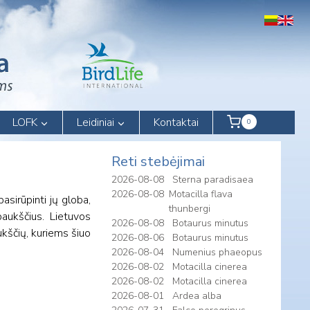
LOFK
Leidiniai
Kontaktai
0
Reti stebėjimai
2026-08-08
Sterna paradisaea
2026-08-08
Motacilla flava
asirūpinti jų globa,
thunbergi
paukščius. Lietuvos
2026-08-08
Botaurus minutus
kščių, kuriems šiuo
2026-08-06
Botaurus minutus
2026-08-04
Numenius phaeopus
2026-08-02
Motacilla cinerea
2026-08-02
Motacilla cinerea
2026-08-01
Ardea alba