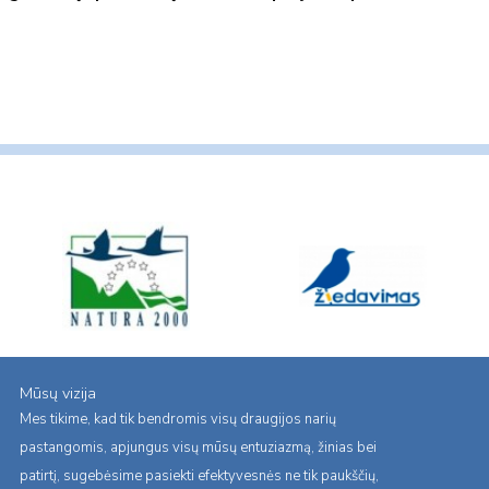
Mūsų vizija
Mes tikime, kad tik bendromis visų draugijos narių
pastangomis, apjungus visų mūsų entuziazmą, žinias bei
patirtį, sugebėsime pasiekti efektyvesnės ne tik paukščių,