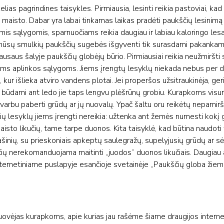
lias pagrindines taisykles. Pirmiausia, lesinti reikia pastoviai, kad
 maisto. Dabar yra labai tinkamas laikas pradėti paukščių lesinimą 
mis sąlygomis, sparnuočiams reikia daugiau ir labiau kaloringo lesa
sų smulkių paukščių sugebės išgyventi tik surasdami pakankama
gausaus šalyje paukščių globėjų būrio. Pirmiausiai reikia neužmiršti
ioms aplinkos sąlygoms. Jiems įrengtų lesyklų niekada nebus per
, kur išlieka atviro vandens plotai. Jei properšos užsitraukinėja, ge
u būdami ant ledo jie taps lengvu plėšrūnų grobiu. Kurapkoms visur
varbu paberti grūdų ar jų nuovalų. Ypač šaltu oru reikėtų nepamiršti
ių lesyklų jiems įrengti nereikia: užtenka ant žemės numesti kokį
maisto likučių, tame tarpe duonos. Kita taisyklė, kad būtina naudoti
inių, su prieskoniais apkeptų saulegražų, supelyjusių grūdų ar sėk
čių nerekomanduojama maitinti „juodos“ duonos likučiais. Daugiau
nternetiniame puslapyje esančioje svetainėje „Paukščių globa žiem
žuovėjas kurapkoms, apie kurias jau rašėme šiame draugijos intern