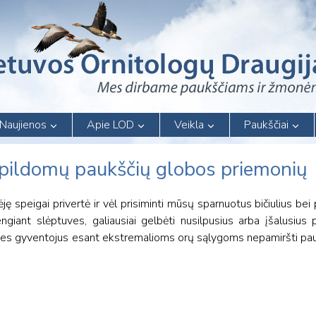
Naujienos
Apie LOD
Veikla
Paukščiai
apildomų paukščių globos priemonių
ję speigai privertė ir vėl prisiminti mūsų sparnuotus bičiulius bei p
engiant slėptuves, galiausiai gelbėti nusilpusius arba įšalusius 
alies gyventojus esant ekstremalioms orų sąlygoms nepamiršti pau