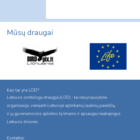
Mūsų draugai
Kas tai yra LOD?
Lietuvos ornitologu draugija (LOD) - tai nevyriausybinė
organizacija, vienijanti Lietuvoje aptinkamų laukinių paukščių
ir jų gyvenamosios aplinkos tyrimams ir apsaugai neabejingus
Lietuvos žmones.
Kontaktai: