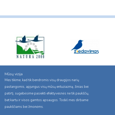
Mūsų vizija
Mes tikime, kad tik bendromis visų draugijos narių
pastangomis, apjungus visų mūsų entuziazmą, žinias bei
patirtį, sugebėsime pasiekti efektyvesnės ne tik paukščių,
bet kartu ir visos gamtos apsaugos. Todėl mes dirbame
paukščiams bei žmonėms.