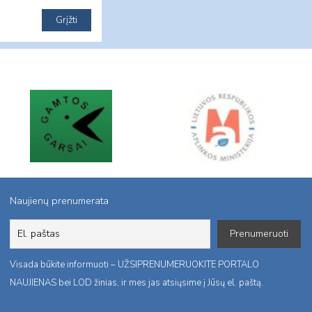
Naujienų prenumerata
Visada būkite informuoti – UŽSIPRENUMERUOKITE PORTALO
NAUJIENAS bei LOD žinias, ir mes jas atsiųsime į Jūsų el. paštą.