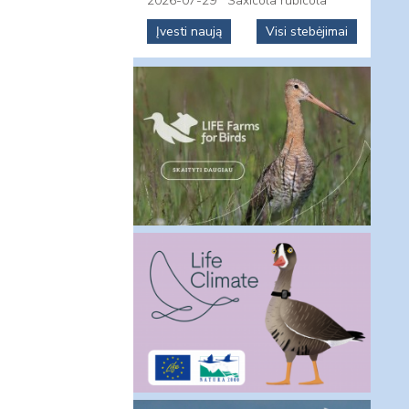
2026-07-29
Saxicola rubicola
Įvesti naują
Visi stebėjimai