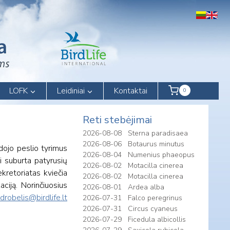
LOFK
Leidiniai
Kontaktai
0
Reti stebėjimai
2026-08-08
Sterna paradisaea
2026-08-06
Botaurus minutus
dojo peslio tyrimus
2026-08-04
Numenius phaeopus
i suburta patyrusių
2026-08-02
Motacilla cinerea
ekretoriatas kviečia
2026-08-02
Motacilla cinerea
ciją. Norinčiuosius
2026-08-01
Ardea alba
drobelis@birdlife.lt
2026-07-31
Falco peregrinus
2026-07-31
Circus cyaneus
2026-07-29
Ficedula albicollis