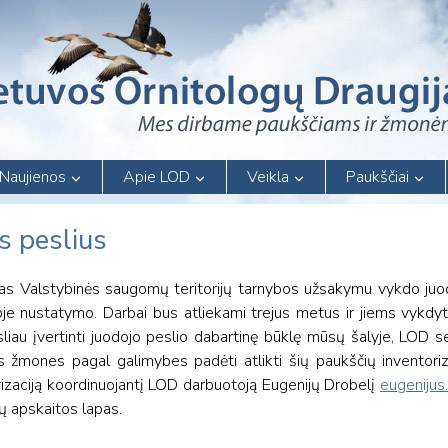
Naujienos
Apie LOD
Veikla
Paukščiai
s peslius
tas Valstybinės saugomų teritorijų tarnybos užsakymu vykdo juo
je nustatymo. Darbai bus atliekami trejus metus ir jiems vykdyt
ksliau įvertinti juodojo peslio dabartinę būklę mūsų šalyje, LOD s
žmones pagal galimybes padėti atlikti šių paukščių inventoriza
rizaciją koordinuojantį LOD darbuotoją Eugenijų Drobelį
eugenijus.
ų apskaitos lapas.