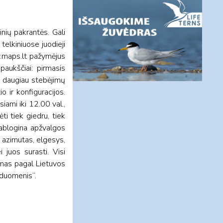
nių pakrantės. Gali
telkiniuose juodieji
w.maps.lt pažymėjus
aukščiai: pirmasis
, daugiau stebėjimų
o ir konfiguracijos.
iami iki 12.00 val.,
i tiek giedru, tiek
pablogina apžvalgos
, azimutas, elgesys,
 juos surasti. Visi
omas pagal Lietuvos
 duomenis“.