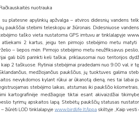
s Račkauskaitės nuotrauka
su platesne apylinkių apžvalga – atviros didesnių vandens telki
rių paukščiai stebimi teleskopu ar žiūronais. Didesniuose vandens 
sli stebėjimo taško vieta nustatoma GPS imtuvu ar tinklalapyje ww
atliekami 2 kartus, jeigu ten pirmojo stebėjimo metu matyti p
irželio – liepos mėn. Pirmojo stebėjimo metu neužfiksavus peslio
i gali būti parinkti keli taškai, priklausomai nuo teritorijos dydži
kaip 2 taškuose. Rytiniai stebėjimai pradedami nuo 9.00 val. ir tęs
Sklandančius, medžiojančius paukščius, jų tuoktuves galima stebėt
pskaitos nevykdomos kylant rūkui ar ūkanotą dieną, nes tai labai 
egistruojamas stebėjimo laikas, atstumas iki paukščio kilometrais
imi kartografinėje medžiagoje tiktai esant akivaizdžiai tikimybei
eslio tyrimų apskaitos lapą. Stebėtų paukščių statusas nustat
– žiūrėti LOD tinklalapyje
www.birdlife.lt/lppa
skiltyje „Kaip vesti