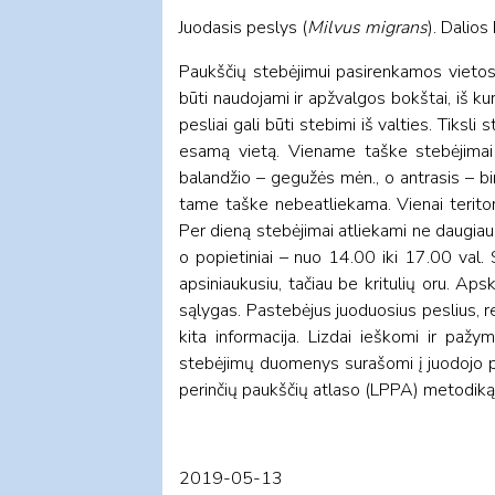
Juodasis peslys (
Milvus migrans
). Dalio
Paukščių stebėjimui pasirenkamos vietos 
būti naudojami ir apžvalgos bokštai, iš ku
pesliai gali būti stebimi iš valties. Tik
esamą vietą. Viename taške stebėjimai 
balandžio – gegužės mėn., o antrasis – b
tame taške nebeatliekama. Vienai teritorija
Per dieną stebėjimai atliekami ne daugiau 
o popietiniai – nuo 14.00 iki 17.00 val. 
apsiniaukusiu, tačiau be kritulių oru. A
sąlygas. Pastebėjus juoduosius peslius, r
kita informacija. Lizdai ieškomi ir pažym
stebėjimų duomenys surašomi į juodojo p
perinčių paukščių atlaso (LPPA) metodiką 
2019-05-13