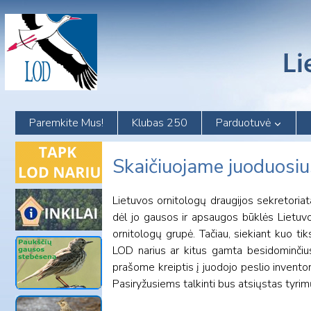
Skip
to
content
Paremkite Mus!
Klubas 250
Parduotuvė
Skaičiuojame juoduosiu
Lietuvos ornitologų draugijos sekretoria
dėl jo gausos ir apsaugos būklės Lietuvo
ornitologų grupė. Tačiau, siekiant kuo ti
LOD narius ar kitus gamta besidominčius 
prašome kreiptis į juodojo peslio invento
Pasiryžusiems talkinti bus atsiųstas tyrim