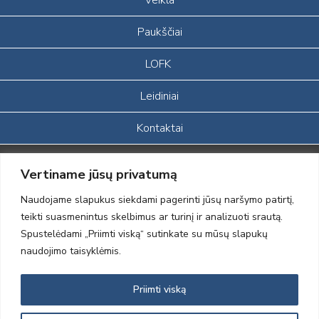
Paukščiai
LOFK
Leidiniai
Kontaktai
Portalas sukurtas įgyvendinant Lietuvos Respublikos, Europos
Vertiname jūsų privatumą
ekonominės erdvės ir Norvegijos finansinių mechanizmų iš dalies
finansuojamą paprojektį
Naudojame slapukus siekdami pagerinti jūsų naršymo patirtį,
„LOD visuomeninės /gamtosauginės veiklos sustiprinimas ir įvaizdžio
teikti suasmenintus skelbimus ar turinį ir analizuoti srautą.
formavimas įtraukiant visuomenę į aplinkosauginių tyrimų veiklą“
Spustelėdami „Priimti viską“ sutinkate su mūsų slapukų
(paprojekčio
įgyvendinimo sutarties numeris 2004-LT0008-NVO-1EEE/NOR-02-
naudojimo taisyklėmis.
059)
Priimti viską
2012 © Lietuvos Ornitologų Draugija © 2014, Visos teisės saugomos