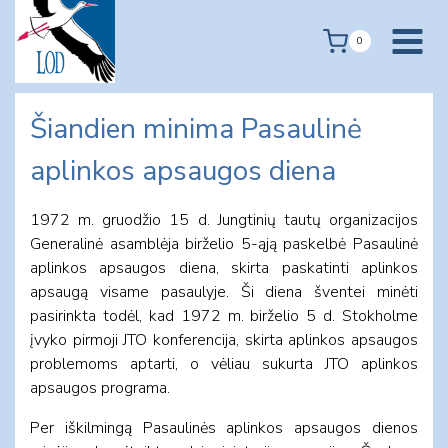
Skip
to
0
content
Šiandien minima Pasaulinė
aplinkos apsaugos diena
1972 m. gruodžio 15 d. Jungtinių tautų organizacijos
Generalinė asamblėja birželio 5-ąją paskelbė Pasaulinė
aplinkos apsaugos diena, skirta paskatinti aplinkos
apsaugą visame pasaulyje. Ši diena šventei minėti
pasirinkta todėl, kad 1972 m. birželio 5 d. Stokholme
įvyko pirmoji JTO konferencija, skirta aplinkos apsaugos
problemoms aptarti, o vėliau sukurta JTO aplinkos
apsaugos programa.
Per iškilmingą Pasaulinės aplinkos apsaugos dienos