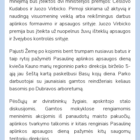
minėjimą bus įteiktos dvi ministerijos premijos: Česlovo
Kudabos ir Juozo Virbicko. Pirmoji skiriama už aktyvią ir
naudingą visuomeninę veiklą arba reikšmingus darbus
aplinkos formavimo ir apsaugos srityje. Juozo Virbicko
premija bus įteikta už nuopelnus žuvų išteklių apsaugos
ir žvejybos kontrolės srityje.
Pajusti Žemę po kojomis bent trumpam nusiavus batus ir
taip rytoj pažymėti Pasaulinę aplinkos apsaugos dieną
kviečia Kauno marių regioninio parko direkcija, birželio 5-
ąją jau šeštą kartą paskelbusi Basų kojų diena. Parko
darbuotojai su jaunaisiais gamtos reindžeriais keliaus
basomis po Dubravos arboretumą.
Pėsčiųjų ar dviratininkų žygiais, apskritojo stalo
diskusijomis, Gamtos mokyklose rengiamomis
meninėmis akcijomis iš panaudotų maisto pakuočių,
aplinkos tvarkymo talkomis ir kitais renginiais Pasaulinę
aplinkos apsaugos dieną pažymės kitų saugomų
teritorijų direkcijos.