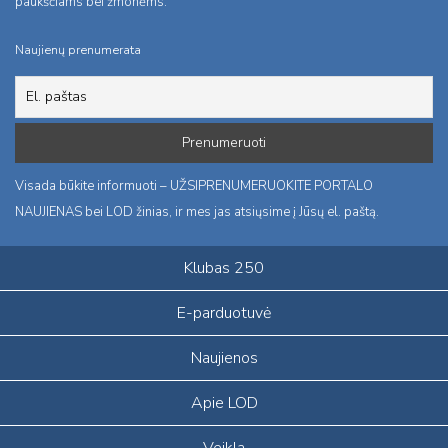
paukščiams bei žmonėms.
Naujienų prenumerata
Visada būkite informuoti – UŽSIPRENUMERUOKITE PORTALO
NAUJIENAS bei LOD žinias, ir mes jas atsiųsime į Jūsų el. paštą.
Klubas 250
E-parduotuvė
Naujienos
Apie LOD
Veikla