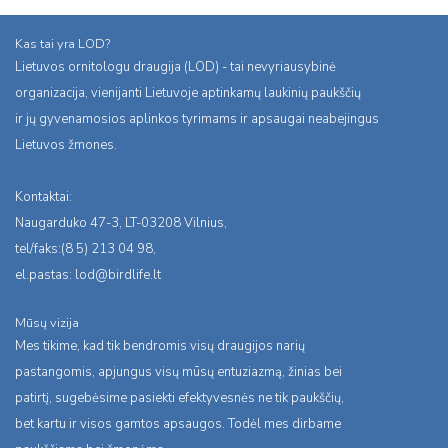
Kas tai yra LOD?
Lietuvos ornitologu draugija (LOD) - tai nevyriausybinė
organizacija, vienijanti Lietuvoje aptinkamų laukinių paukščių
ir jų gyvenamosios aplinkos tyrimams ir apsaugai neabejingus
Lietuvos žmones.
Kontaktai:
Naugarduko 47-3, LT-03208 Vilnius,
tel/faks:(8 5) 213 04 98,
el.pastas:
lod@birdlife.lt
Mūsų vizija
Mes tikime, kad tik bendromis visų draugijos narių
pastangomis, apjungus visų mūsų entuziazmą, žinias bei
patirtį, sugebėsime pasiekti efektyvesnės ne tik paukščių,
bet kartu ir visos gamtos apsaugos. Todėl mes dirbame