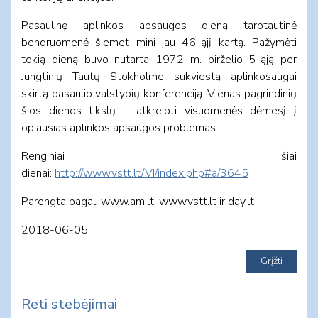
Pasaulinę aplinkos apsaugos dieną tarptautinė
bendruomenė šiemet mini jau 46-ąjį kartą. Pažymėti
tokią dieną buvo nutarta 1972 m. birželio 5-ąją per
Jungtinių Tautų Stokholme sukviestą aplinkosaugai
skirtą pasaulio valstybių konferenciją. Vienas pagrindinių
šios dienos tikslų – atkreipti visuomenės dėmesį į
opiausias aplinkos apsaugos problemas.
Renginiai šiai
dienai:
http://www.vstt.lt/VI/index.php#a/3645
Parengta pagal: www.am.lt, www.vstt.lt ir day.lt
2018-06-05
Reti stebėjimai