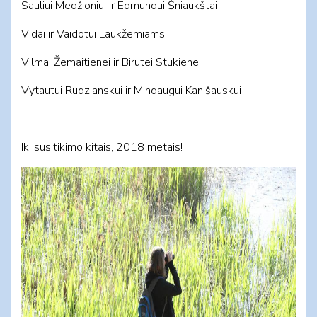
Sauliui Medžioniui ir Edmundui Šniaukštai
Vidai ir Vaidotui Laukžemiams
Vilmai Žemaitienei ir Birutei Stukienei
Vytautui Rudzianskui ir Mindaugui Kanišauskui
Iki susitikimo kitais, 2018 metais!