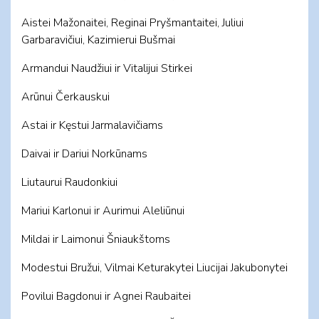
Aistei Mažonaitei, Reginai Pryšmantaitei, Juliui
Garbaravičiui, Kazimierui Bušmai
Armandui Naudžiui ir Vitalijui Stirkei
Arūnui Čerkauskui
Astai ir Kęstui Jarmalavičiams
Daivai ir Dariui Norkūnams
Liutaurui Raudonkiui
Mariui Karlonui ir Aurimui Aleliūnui
Mildai ir Laimonui Šniaukštoms
Modestui Bružui, Vilmai Keturakytei Liucijai Jakubonytei
Povilui Bagdonui ir Agnei Raubaitei