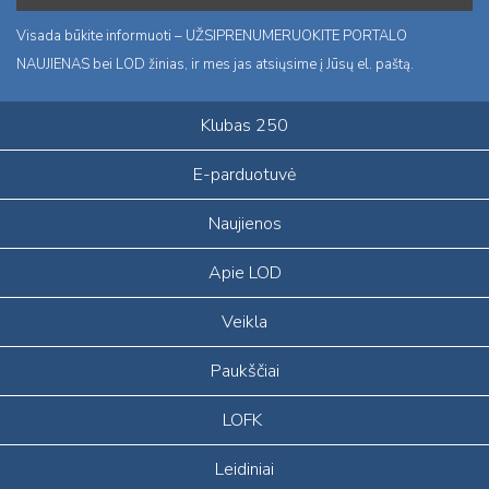
Visada būkite informuoti – UŽSIPRENUMERUOKITE PORTALO
NAUJIENAS bei LOD žinias, ir mes jas atsiųsime į Jūsų el. paštą.
Klubas 250
E-parduotuvė
Naujienos
Apie LOD
Veikla
Paukščiai
LOFK
Leidiniai