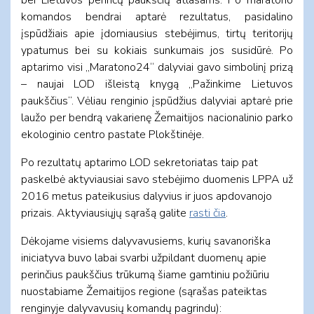
komandos bendrai aptarė rezultatus, pasidalino
įspūdžiais apie įdomiausius stebėjimus, tirtų teritorijų
ypatumus bei su kokiais sunkumais jos susidūrė. Po
aptarimo visi „Maratono24“ dalyviai gavo simbolinį prizą
– naujai LOD išleistą knygą „Pažinkime Lietuvos
paukščius“. Vėliau renginio įspūdžius dalyviai aptarė prie
laužo per bendrą vakarienę Žemaitijos nacionalinio parko
ekologinio centro pastate Plokštinėje.
Po rezultatų aptarimo LOD sekretoriatas taip pat
paskelbė aktyviausiai savo stebėjimo duomenis LPPA už
2016 metus pateikusius dalyvius ir juos apdovanojo
prizais. Aktyviausiųjų sąrašą galite
rasti čia
.
Dėkojame visiems dalyvavusiems, kurių savanoriška
iniciatyva buvo labai svarbi užpildant duomenų apie
perinčius paukščius trūkumą šiame gamtiniu požiūriu
nuostabiame Žemaitijos regione (sąrašas pateiktas
renginyje dalyvavusių komandų pagrindu):