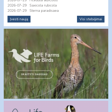
2026-07-29
Ficedula albicollis
2026-07-29
Saxicola rubicola
2026-07-29
Sterna paradisaea
Įvesti naują
Visi stebėjimai