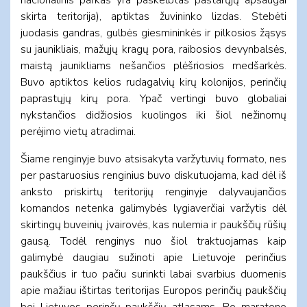
skirta teritorija), aptiktas žuvininko lizdas. Stebėti
juodasis gandras, gulbės giesmininkės ir pilkosios žąsys
su jaunikliais, mažųjų kragų pora, raibosios devynbalsės,
maistą jaunikliams nešančios plėšriosios medšarkės.
Buvo aptiktos kelios rudagalvių kirų kolonijos, perinčių
paprastųjų kirų pora. Ypač vertingi buvo globaliai
nykstančios didžiosios kuolingos iki šiol nežinomų
perėjimo vietų atradimai.
Šiame renginyje buvo atsisakyta varžytuvių formato, nes
per pastaruosius renginius buvo diskutuojama, kad dėl iš
anksto priskirtų teritorijų renginyje dalyvaujančios
komandos netenka galimybės lygiaverčiai varžytis dėl
skirtingų buveinių įvairovės, kas nulemia ir paukščių rūšių
gausą. Todėl renginys nuo šiol traktuojamas kaip
galimybė daugiau sužinoti apie Lietuvoje perinčius
paukščius ir tuo pačiu surinkti labai svarbius duomenis
apie mažiau ištirtas teritorijas Europos perinčių paukščių
bei Lietuvos perinčų paukščių atlasams. Po maratono