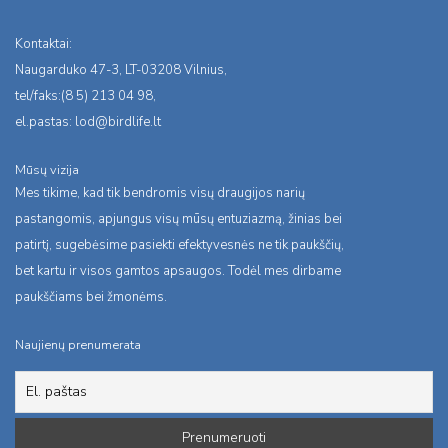
Kontaktai:
Naugarduko 47-3, LT-03208 Vilnius,
tel/faks:(8 5) 213 04 98,
el.pastas:
lod@birdlife.lt
Mūsų vizija
Mes tikime, kad tik bendromis visų draugijos narių
pastangomis, apjungus visų mūsų entuziazmą, žinias bei
patirtį, sugebėsime pasiekti efektyvesnės ne tik paukščių,
bet kartu ir visos gamtos apsaugos. Todėl mes dirbame
paukščiams bei žmonėms.
Naujienų prenumerata