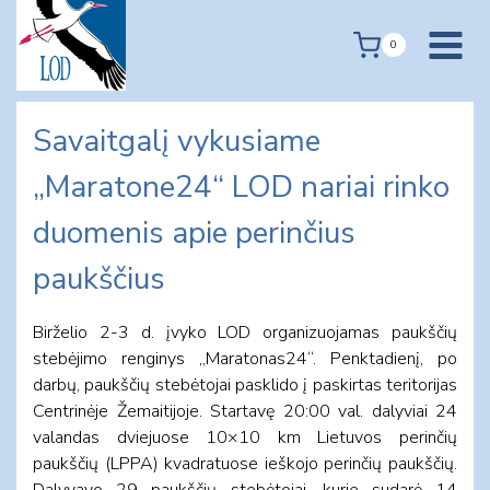
Skip
to
0
content
Savaitgalį vykusiame
„Maratone24“ LOD nariai rinko
duomenis apie perinčius
paukščius
Birželio 2-3 d. įvyko LOD organizuojamas paukščių
stebėjimo renginys „Maratonas24“. Penktadienį, po
darbų, paukščių stebėtojai pasklido į paskirtas teritorijas
Centrinėje Žemaitijoje. Startavę 20:00 val. dalyviai 24
valandas dviejuose 10×10 km Lietuvos perinčių
paukščių (LPPA) kvadratuose ieškojo perinčių paukščių.
Dalyvavo 29 paukščių stebėtojai, kurie sudarė 14