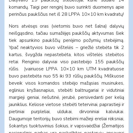
komandų. Taigi per renginį buvo surinkti duomenys apie
perinčius paukščius net iš 28 LPPA 10×10 km kvadratų!
Nors atvėsęs oras (vietomis buvo net šalna) dalyvių
neišgąsdino, tačiau sumažėjęs paukščių aktyvumas šiek
tiek apsunkino paukščių perėjimo požymių stebėjimą.
Ypač neaktyvios buvo vištelės – griežlė stebėta tik 2
kartus, švygžda nepastebėta, kitos vištelės stebėtos
retai. Renginio dalyviai viso pastebėjo 155 paukščių
rūšis. Įvairiuose LPPA 10×10 km UTM kvadratuose
buvo pastebėta nuo 55 iki 93 rūšių paukščių. Miškuose
beveik visos komandos stebėjo mažąsias musinukes,
eglinius kryžiasnapius, stebėti baltnugariai ir vidutiniai
margieji geniai, riešutinė, jerubė, persivedanti per kelią
jauniklius. Keliose vietose stebėti tetervinai, paprastieji ir
pietiniai purpleliai, uldukai, dirvoniniai kalviukai.
Daugumoje teritorijų buvo stebimi mažieji ereliai rėksniai,
šokantys tuoktuvinius šokius, ir vapsvaėdžiai (Žemaitijos
nacionalinis parkas yra paskelbtas pastarųjų apsaugai