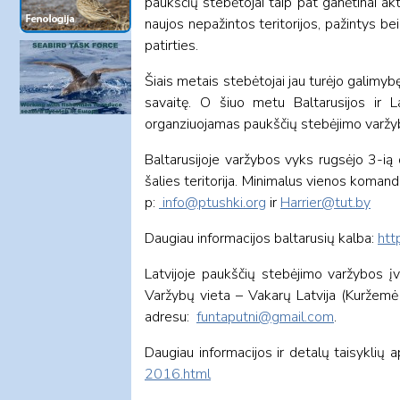
paukščių stebėtojai taip pat ganėtinai ak
naujos nepažintos teritorijos, pažintys be
patirties.
Šiais metais stebėtojai jau turėjo galimy
savaitę. O šiuo metu Baltarusijos ir La
organziuojamas paukščių stebėjimo varžy
Baltarusijoje varžybos vyks rugsėjo 3-ią 
šalies teritorija. Minimalus vienos komand
p:
info@ptushki.org
ir
Harrier@tut.by
Daugiau informacijos baltarusių kalba:
htt
Latvijoje paukščių stebėjimo varžybos įv
Varžybų vieta – Vakarų Latvija (Kuržemė i
adresu:
funtaputni@gmail.com
.
Daugiau informacijos ir detalų taisyklių a
2016.html