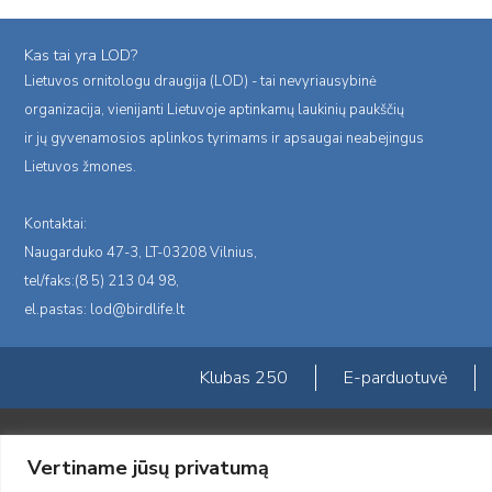
Kas tai yra LOD?
Lietuvos ornitologu draugija (LOD) - tai nevyriausybinė
organizacija, vienijanti Lietuvoje aptinkamų laukinių paukščių
ir jų gyvenamosios aplinkos tyrimams ir apsaugai neabejingus
Lietuvos žmones.
Kontaktai:
Naugarduko 47-3, LT-03208 Vilnius,
tel/faks:(8 5) 213 04 98,
el.pastas:
lod@birdlife.lt
Klubas 250
E-parduotuvė
Portalas sukurtas įgyvendinant Lietuvos Respublikos, Europos ekonominė
Vertiname jūsų privatumą
„LOD visuomeninės /gamtosauginės veiklos sustiprinimas ir įvaizdžio for
įgyvendinimo sutarties numeris 2004-LT0008-NVO-1EEE/NOR-02-059)