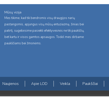
Mūsų vizija
Mes tikime, kad tik bendromis visų draugijos narių
pastangomis, apjungus visų mūsų entuziazmą, žinias bei
patirtį, sugebėsime pasiekti efektyvesnės ne tik paukščių,
bet kartu ir visos gamtos apsaugos. Todėl mes dirbame
paukščiams bei žmonėms.
Naujienos
Apie LOD
Veikla
Paukščiai
s erdvės ir Norvegijos finansinių mechanizmų iš dalies finansuojamą paproje
mavimas įtraukiant visuomenę į aplinkosauginių tyrimų veiklą“ (paprojekčio