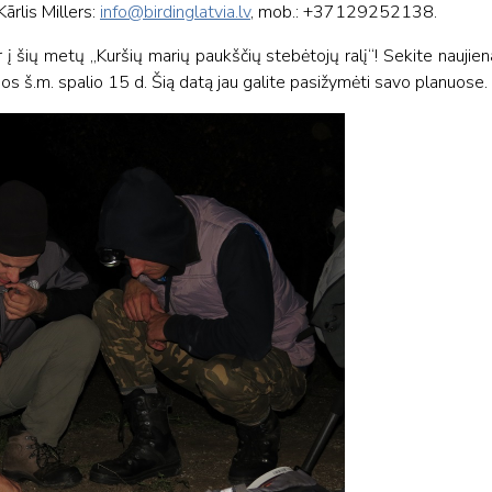
ārlis Millers:
info@birdinglatvia.lv
, mob.: +37129252138.
 į šių metų „Kuršių marių paukščių stebėtojų ralį“! Sekite naujien
os š.m. spalio 15 d. Šią datą jau galite pasižymėti savo planuose.