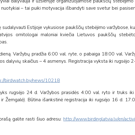
tyviai dalyvauja ir užsienyje organizuojamose paukščių stebėjimo 
i nuotykiai – tai puiki motyvacija išbandyti save svetur bei pasisem
bę sudalyvauti Estijoje vykusiose paukščių stebėjimo varžybose, ku
tvijos ornitologai maloniai kviečia Lietuvos paukščių stebėto
bas.
dieną. Varžybų pradžia 6:00 val. ryte, o pabaiga 18:00 val. Varžy
os dalyvių skaičius – 4 asmenys. Registracija vyksta iki rugsėjo 2-
p://birdwatch.by/news/10218
yks rugsėjo 24 d. Varžybos prasidės 4:00 val. ryto ir truks iki
r Žemgalė). Būtina išankstinė registracija iki rugsėjo 16 d. 17:0
prašą galite rasti šiuo adresu:
http://www.birdinglatvia.lv/en/activ