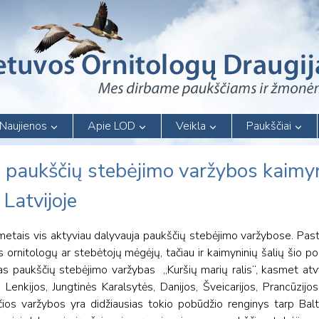
Naujienos
Apie LOD
Veikla
Paukščiai
i paukščių stebėjimo varžybos kaimy
 Latvijoje
metais vis aktyviau dalyvauja paukščių stebėjimo varžybose. Pasta
es ornitologų ar stebėtojų mėgėjų, tačiau ir kaimyninių šalių šio p
usias paukščių stebėjimo varžybas „Kuršių marių ralis“, kasmet a
š Lenkijos, Jungtinės Karalsytės, Danijos, Šveicarijos, Prancūzijos, 
ios varžybos yra didžiausias tokio pobūdžio renginys tarp Balti