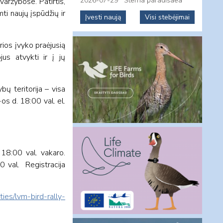
2026-07-29
Sterna paradisaea
varžybose. Patirtis,
ti naujų įspūdžių ir
Įvesti naują
Visi stebėjimai
rios įvyko praėjusią
jus atvykti ir į jų
bų teritorija – visa
os d. 18:00 val. el.
 18:00 val. vakaro.
0 val. Registracija
ities/lvm-bird-rally-