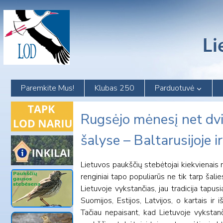
Skip
to
content
Paremkite Mus!
Klubas 250
Parduotuvė
Rugsėjo mėnesį net dv
šalyse – Baltarusijoje ir
Lietuvos paukščių stebėtojai kiekvienais 
renginiai tapo populiarūs ne tik tarp šali
Lietuvoje vykstančias, jau tradicija tap
Suomijos, Estijos, Latvijos, o kartais ir i
Tačiau nepaisant, kad Lietuvoje vykstanč