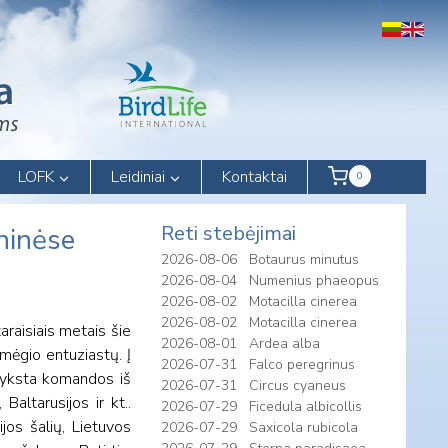
LOFK
Leidiniai
Kontaktai
0
Reti stebėjimai
ninėse
2026-08-06
Botaurus minutus
2026-08-04
Numenius phaeopus
2026-08-02
Motacilla cinerea
2026-08-02
Motacilla cinerea
raisiais metais šie
2026-08-01
Ardea alba
omėgio entuziastų. Į
2026-07-31
Falco peregrinus
tvyksta komandos iš
2026-07-31
Circus cyaneus
Baltarusijos ir kt..
2026-07-29
Ficedula albicollis
jos šalių, Lietuvos
2026-07-29
Saxicola rubicola