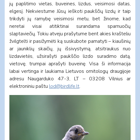
jų paplitimo vietas, buveines, lizdus, veisimosi datas,
elgesį. Nekviestume Jūsų ieškoti paukščių lizdų ir taip
trikdyti jų ramybę veisimosi metu, bet žinome, kad
neretai visai atitiktinai surandama sparnuočių
slaptaviečių. Tokiu atveju prašytume bent akies krašteliu
žvilgtelti ir pasižymėti ką suskubote pamatyti – kiaušinių
ar jauniklių skaičių, jų išsivystymą, atsitraukus nuo
lizdavietės, užsirašyti paukščio lizdo suradimo datą,
vietovę, trumpai aprašyti buveinę. Visa ši informacija
labai vertinga ir laukiama Lietuvos ornitologų draugijoje
adresu Naugarduko 47-3, LT – 03208 Vilnius ar
elektroniniu paštu
lod@birdlife.lt
.