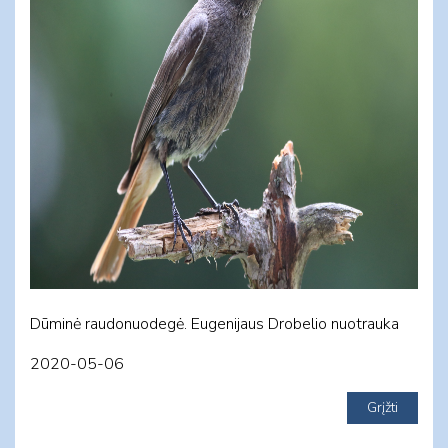
Dūminė raudonuodegė. Eugenijaus Drobelio nuotrauka
2020-05-06