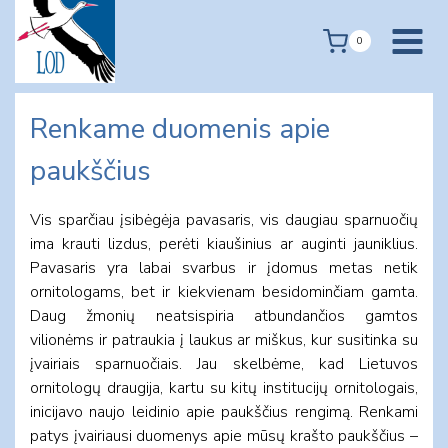
Skip
to
0
content
Renkame duomenis apie
paukščius
Vis sparčiau įsibėgėja pavasaris, vis daugiau sparnuočių
ima krauti lizdus, perėti kiaušinius ar auginti jauniklius.
Pavasaris yra labai svarbus ir įdomus metas netik
ornitologams, bet ir kiekvienam besidominčiam gamta.
Daug žmonių neatsispiria atbundančios gamtos
vilionėms ir patraukia į laukus ar miškus, kur susitinka su
įvairiais sparnuočiais. Jau skelbėme, kad Lietuvos
ornitologų draugija, kartu su kitų institucijų ornitologais,
inicijavo naujo leidinio apie paukščius rengimą. Renkami
patys įvairiausi duomenys apie mūsų krašto paukščius –