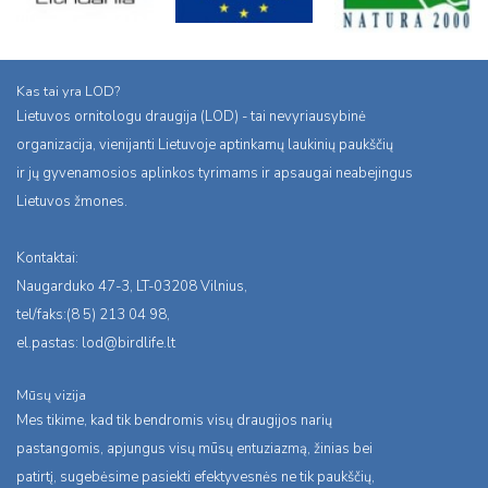
Kas tai yra LOD?
Lietuvos ornitologu draugija (LOD) - tai nevyriausybinė
organizacija, vienijanti Lietuvoje aptinkamų laukinių paukščių
ir jų gyvenamosios aplinkos tyrimams ir apsaugai neabejingus
Lietuvos žmones.
Kontaktai:
Naugarduko 47-3, LT-03208 Vilnius,
tel/faks:(8 5) 213 04 98,
el.pastas:
lod@birdlife.lt
Mūsų vizija
Mes tikime, kad tik bendromis visų draugijos narių
pastangomis, apjungus visų mūsų entuziazmą, žinias bei
patirtį, sugebėsime pasiekti efektyvesnės ne tik paukščių,