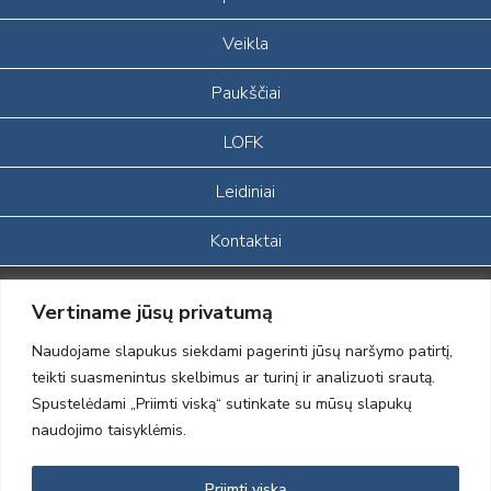
Veikla
Paukščiai
LOFK
Leidiniai
Kontaktai
Portalas sukurtas įgyvendinant Lietuvos Respublikos, Europos
Vertiname jūsų privatumą
ekonominės erdvės ir Norvegijos finansinių mechanizmų iš dalies
finansuojamą paprojektį
Naudojame slapukus siekdami pagerinti jūsų naršymo patirtį,
„LOD visuomeninės /gamtosauginės veiklos sustiprinimas ir įvaizdžio
teikti suasmenintus skelbimus ar turinį ir analizuoti srautą.
formavimas įtraukiant visuomenę į aplinkosauginių tyrimų veiklą“
Spustelėdami „Priimti viską“ sutinkate su mūsų slapukų
(paprojekčio
įgyvendinimo sutarties numeris 2004-LT0008-NVO-1EEE/NOR-02-
naudojimo taisyklėmis.
059)
Priimti viską
2012 © Lietuvos Ornitologų Draugija © 2014, Visos teisės saugomos