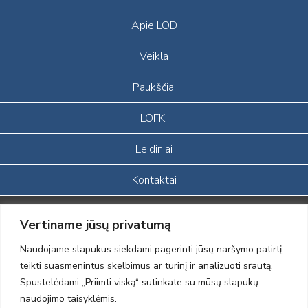
Apie LOD
Veikla
Paukščiai
LOFK
Leidiniai
Kontaktai
Portalas sukurtas įgyvendinant Lietuvos Respublikos, Europos
Vertiname jūsų privatumą
ekonominės erdvės ir Norvegijos finansinių mechanizmų iš dalies
finansuojamą paprojektį
Naudojame slapukus siekdami pagerinti jūsų naršymo patirtį,
„LOD visuomeninės /gamtosauginės veiklos sustiprinimas ir įvaizdžio
teikti suasmenintus skelbimus ar turinį ir analizuoti srautą.
formavimas įtraukiant visuomenę į aplinkosauginių tyrimų veiklą“
Spustelėdami „Priimti viską“ sutinkate su mūsų slapukų
(paprojekčio
įgyvendinimo sutarties numeris 2004-LT0008-NVO-1EEE/NOR-02-
naudojimo taisyklėmis.