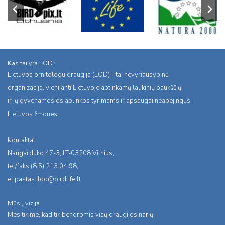
Kas tai yra LOD?
Lietuvos ornitologu draugija (LOD) - tai nevyriausybinė
organizacija, vienijanti Lietuvoje aptinkamų laukinių paukščių
ir jų gyvenamosios aplinkos tyrimams ir apsaugai neabejingus
Lietuvos žmones.
Kontaktai:
Naugarduko 47-3, LT-03208 Vilnius,
tel/faks:(8 5) 213 04 98,
el.pastas:
lod@birdlife.lt
Mūsų vizija
Mes tikime, kad tik bendromis visų draugijos narių