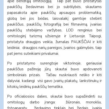
apie bendrąją ornitologiją. Taip pat buvo pristatytas
paukščių žiedavimas bei jo subtilybės, skautams
papasakota apie paukščių apsaugos problematiką,
globą bei jos bėdas, laisvalaikį gamtoje stebint
paukščius, paukščių fotografiją bei filmavimą, įvairias
paukščių stebėjimo varžybas, LOD renginius bei
ornitologinį turizmą užsienyje ir Lietuvoje. Taipogi,
pristatyta draugijos veikla, žurnalas PAUKŠČIAI ir kiti
leidiniai, draugijos narių pareigos, įvairios galimybės, taip
pat jiems suteikiami privalumai.
Po pristatymo surengtoje viktorinoje, geriausiai
paukščius pažinoję jūrų skautai buvo apdovanoti
simboliniais prizais. Tačiau nuskriausti neliko ir kiti
dalyviai, kadangi visi gavo įvairių plakatų, lankstinukų ir
kitokių leidinių paukščių tematika.
Po oficialiosios dalies, skautai buvo supažindinti su
ornitologų darbo įranga: žiūronais, monokliu,
fotoaparatu, žiedavimo tinklais bei žiedais, įvairia