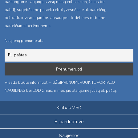
pastangomis, apjungus visų mūsų entuziazmą, žinias bei
patirtį, sugebėsime pasiekti efektyvesnės ne tik paukščių,
bet kartu ir visos gamtos apsaugos. Todėl mes dirbame
paukščiams bei žmonėms.
Naujienų prenumerata
Visada būkite informuoti – UŽSIPRENUMERUOKITE PORTALO
NAUJIENAS bei LOD žinias, ir mes jas atsiųsime į Jūsų el. paštą.
Klubas 250
E-parduotuvė
Naujienos