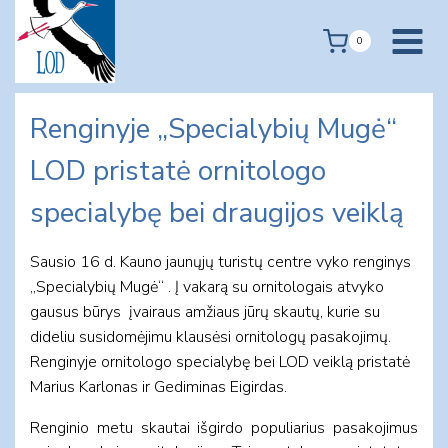
Skip
to
0
content
Renginyje „Specialybių Mugė“
LOD pristatė ornitologo
specialybę bei draugijos veiklą
Sausio 16 d. Kauno jaunųjų turistų centre vyko renginys
„Specialybių Mugė“ . Į vakarą su ornitologais atvyko
gausus būrys įvairaus amžiaus jūrų skautų, kurie su
dideliu susidomėjimu klausėsi ornitologų pasakojimų.
Renginyje ornitologo specialybę bei LOD veiklą pristatė
Marius Karlonas ir Gediminas Eigirdas.
Renginio metu skautai išgirdo populiarius pasakojimus