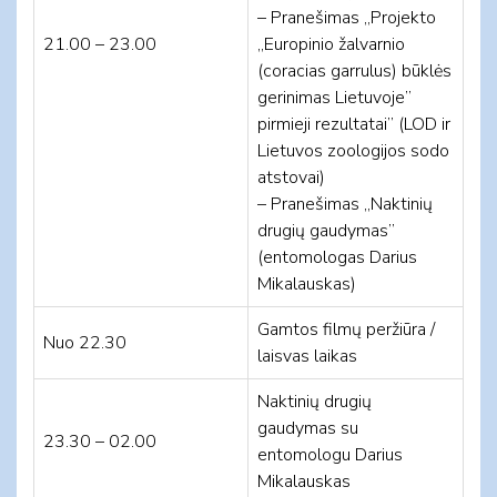
– Pranešimas „Projekto
21.00 – 23.00
„Europinio žalvarnio
(coracias garrulus) būklės
gerinimas Lietuvoje”
pirmieji rezultatai” (LOD ir
Lietuvos zoologijos sodo
atstovai)
– Pranešimas „Naktinių
drugių gaudymas”
(entomologas Darius
Mikalauskas)
Gamtos filmų peržiūra /
Nuo 22.30
laisvas laikas
Naktinių drugių
gaudymas su
23.30 – 02.00
entomologu Darius
Mikalauskas