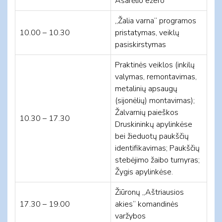
Ašarėlio ežero
„Žalia varna“ programos
10.00 – 10.30
pristatymas, veiklų
pasiskirstymas
Praktinės veiklos (inkilų
valymas, remontavimas,
metalinių apsaugų
(sijonėlių) montavimas);
Žalvarnių paieškos
10.30 – 17.30
Druskininkų apylinkėse
bei žieduotų paukščių
identifikavimas; Paukščių
stebėjimo žaibo turnyras;
Žygis apylinkėse.
Žiūronų „Aštriausios
17.30 – 19.00
akies“ komandinės
varžybos