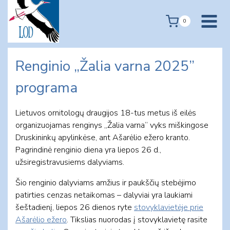
Skip
to
0
content
Renginio „Žalia varna 2025”
programa
Lietuvos ornitologų draugijos 18-tus metus iš eilės
organizuojamas renginys „Žalia varna“ vyks miškingose
Druskininkų apylinkėse, ant Ašarėlio ežero kranto.
Pagrindinė renginio diena yra liepos 26 d.,
užsiregistravusiems dalyviams.
Šio renginio dalyviams amžius ir paukščių stebėjimo
patirties cenzas netaikomas – dalyviai yra laukiami
šeštadienį, liepos 26 dienos ryte
stovyklavietėje prie
Ašarėlio ežero
. Tikslias nuorodas į stovyklavietę rasite