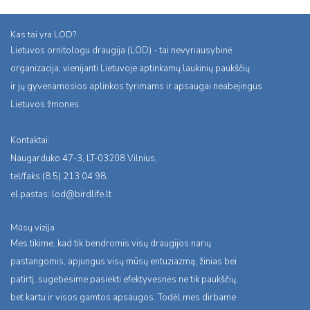
Kas tai yra LOD?
Lietuvos ornitologu draugija (LOD) - tai nevyriausybinė
organizacija, vienijanti Lietuvoje aptinkamų laukinių paukščių
ir jų gyvenamosios aplinkos tyrimams ir apsaugai neabejingus
Lietuvos žmones.
Kontaktai:
Naugarduko 47-3, LT-03208 Vilnius,
tel/faks:(8 5) 213 04 98,
el.pastas:
lod@birdlife.lt
Mūsų vizija
Mes tikime, kad tik bendromis visų draugijos narių
pastangomis, apjungus visų mūsų entuziazmą, žinias bei
patirtį, sugebėsime pasiekti efektyvesnės ne tik paukščių,
bet kartu ir visos gamtos apsaugos. Todėl mes dirbame