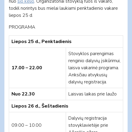
nuo
šio kelio
. Organizatoriai stovyklą ruoš iš vakaro,
todėl norintys bus mielai laukiami penktadienio vakare
liepos 25 d.
PROGRAMA
Liepos
25
d., Penktadienis
Stovyklos parengimas
renginio dalyvių įsikūrimui,
17.00 – 22.00
laisva vakarinė programa.
Anksčiau atvykusių
dalyvių registracija.
Nuo 22.30
Laisvas laikas prie laužo
Liepos 26 d., Šeštadienis
Dalyvių registracija
09.00 – 10.00
stovyklavietėje prie