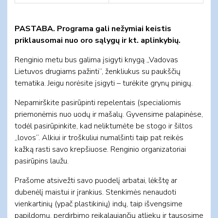
PASTABA. Programa gali nežymiai keistis
priklausomai nuo oro sąlygų ir kt. aplinkybių.
Renginio metu bus galima įsigyti knygą „Vadovas
Lietuvos drugiams pažinti”, ženkliukus su paukščių
tematika. Jeigu norėsite įsigyti – turėkite grynų pinigų.
Nepamirškite pasirūpinti repelentais (specialiomis
priemonėmis nuo uodų ir mašalų. Gyvensime palapinėse,
todėl pasirūpinkite, kad neliktumėte be stogo ir šiltos
„lovos“. Alkiui ir troškuliui numalšinti taip pat reikės
kažką rasti savo krepšiuose. Renginio organizatoriai
pasirūpins laužu.
Prašome atsivežti savo puodelį arbatai, lėkštę ar
dubenėlį maistui ir įrankius. Stenkimės nenaudoti
vienkartinių (ypač plastikinių) indų, taip išvengsime
papildomų, perdirbimo reikalaujančių atliekų ir tausosime