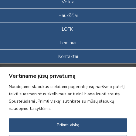
Veikla
Paukščiai
LOFK
Leidiniai
Kontaktai
Portalas sukurtas įgyvendinant Lietuvos Respublikos, Europos
Vertiname jūsų privatumą
ekonominės erdvės ir Norvegijos finansinių mechanizmų iš dalies
finansuojamą paprojektį
Naudojame slapukus siekdami pagerinti jūsų naršymo patirtį,
„LOD visuomeninės /gamtosauginės veiklos sustiprinimas ir įvaizdžio
teikti suasmenintus skelbimus ar turinį ir analizuoti srautą.
formavimas įtraukiant visuomenę į aplinkosauginių tyrimų veiklą“
Spustelėdami „Priimti viską“ sutinkate su mūsų slapukų
(paprojekčio
įgyvendinimo sutarties numeris 2004-LT0008-NVO-1EEE/NOR-02-
naudojimo taisyklėmis.
059)
Priimti viską
2012 © Lietuvos Ornitologų Draugija © 2014, Visos teisės saugomos