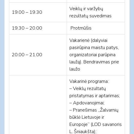
Veiklų ir varžybų
19.00 – 19.30
rezultatų suvedimas
19.30 – 20.00
Protmūšis
Vakarienė (dalyviai
pasirūpina maistu patys,
20.00 – 21.00
organizatoriai parūpina
laužą). Bendravimas prie
laužo
Vakarinė programa:
– Veiklų rezultatų
pristatymas ir aptarimas;
– Apdovanojimai;
– Pranešimas „Žalvarnių
būklė Lietuvoje ir
Europoje“ (LOD savanoris
L. Šniaukšta);