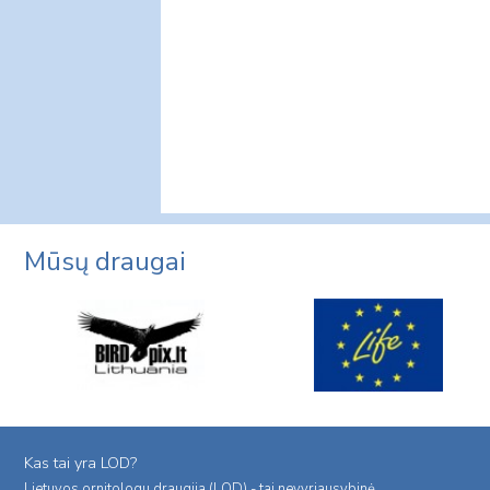
Mūsų draugai
Kas tai yra LOD?
Lietuvos ornitologu draugija (LOD) - tai nevyriausybinė