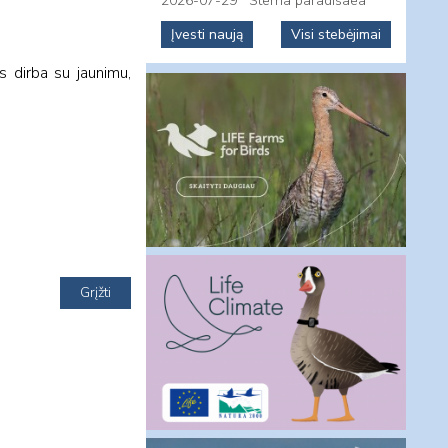
2026-07-29
Sterna paradisaea
Įvesti naują
Visi stebėjimai
s dirba su jaunimu,