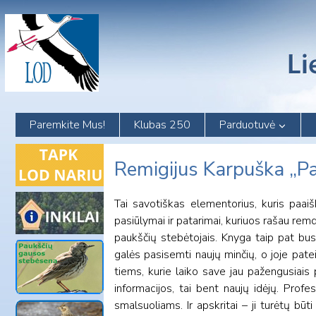
Skip
to
content
Paremkite Mus!
Klubas 250
Parduotuvė
Remigijus Karpuška „Pa
Tai savotiškas elementorius, kuris paaišk
pasiūlymai ir patarimai, kuriuos rašau rem
paukščių stebėtojais. Knyga taip pat bus
galės pasisemti naujų minčių, o joje pate
tiems, kurie laiko save jau pažengusiais p
informacijos, tai bent naujų idėjų. Prof
smalsuoliams. Ir apskritai – ji turėtų bū