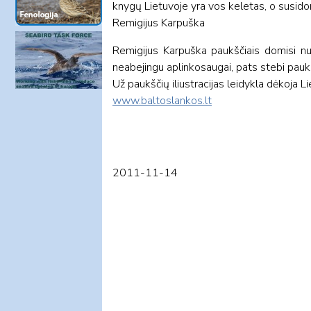
knygų Lietuvoje yra vos keletas, o susid
Remigijus Karpuška
Remigijus Karpuška paukščiais domisi nu
neabejingu aplinkosaugai, pats stebi paukš
Už paukščių iliustracijas leidykla dėkoja Lie
www.baltoslankos.lt
2011-11-14