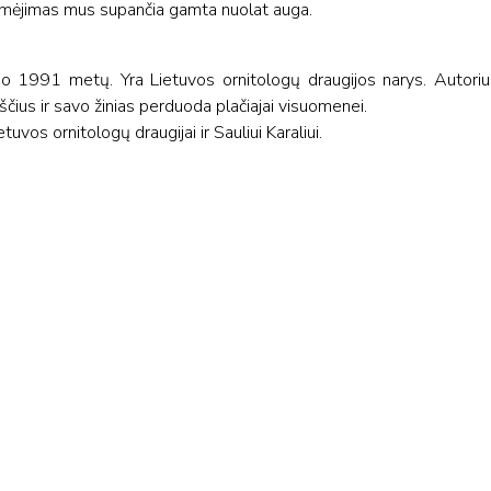
omėjimas mus supančia gamta nuolat auga.
o 1991 metų. Yra Lietuvos ornitologų draugijos narys. Autoriu
čius ir savo žinias perduoda plačiajai visuomenei.
tuvos ornitologų draugijai ir Sauliui Karaliui.