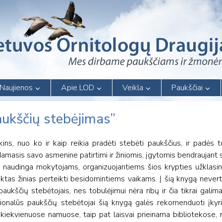
Naujienos
Apie LOD
Veikla
Paukščiai
ukščių stebėjimas”
ins, nuo ko ir kaip reikia pradėti stebėti paukščius, ir padės to
damasis savo asmenine patirtimi ir žiniomis, įgytomis bendraujant 
 naudinga mokytojams, organizuojantiems šios krypties užklasinę
iktas žinias perteikti besidomintiems vaikams. Į šią knygą nevert
aukščių stebėtojais, nes tobulėjimui nėra ribų ir čia tikrai galima
esionalūs paukščių stebėtojai šią knygą galės rekomenduoti įkyri
ti kiekvienuose namuose, taip pat laisvai prieinama bibliotekose,