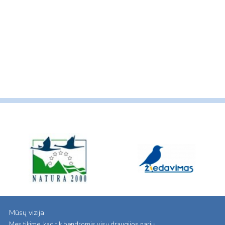
Mūsų vizija
Mes tikime, kad tik bendromis visų draugijos narių