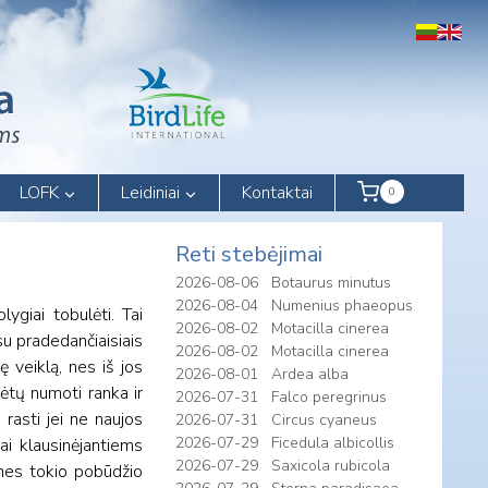
LOFK
Leidiniai
Kontaktai
0
Reti stebėjimai
2026-08-06
Botaurus minutus
2026-08-04
Numenius phaeopus
lygiai tobulėti. Tai
2026-08-02
Motacilla cinerea
su pradedančiaisiais
2026-08-02
Motacilla cinerea
 veiklą, nes iš jos
2026-08-01
Ardea alba
ėtų numoti ranka ir
2026-07-31
Falco peregrinus
 rasti jei ne naujos
2026-07-31
Circus cyaneus
2026-07-29
Ficedula albicollis
ai klausinėjantiems
2026-07-29
Saxicola rubicola
 nes tokio pobūdžio