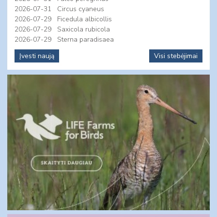
2026-07-31
Circus cyaneus
2026-07-29
Ficedula albicollis
2026-07-29
Saxicola rubicola
2026-07-29
Sterna paradisaea
Įvesti naują
Visi stebėjimai