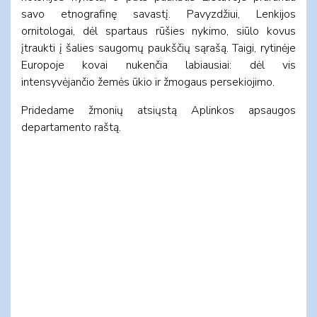
savo etnografinę savastį. Pavyzdžiui, Lenkijos
ornitologai, dėl spartaus rūšies nykimo, siūlo kovus
įtraukti į šalies saugomų paukščių sąrašą. Taigi, rytinėje
Europoje kovai nukenčia labiausiai: dėl vis
intensyvėjančio žemės ūkio ir žmogaus persekiojimo.
Pridedame žmonių atsiųstą Aplinkos apsaugos
departamento raštą.