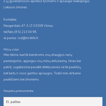
ir jų gyvenamosios aplinkos tyrimams ir apsaugai neabejingus
Lietuvos žmones.
Kontaktai:
Naugarduko 47-3, LT-03208 Vilnius,
tel/faks:(8 5) 213 04 98,
el.pastas:
lod@birdlife.lt
Mūsų vizija
Mes tikime, kad tik bendromis visų draugijos narių
pastangomis, apjungus visų mūsų entuziazmą, žinias bei
patirtį, sugebėsime pasiekti efektyvesnės ne tik paukščių,
bet kartu ir visos gamtos apsaugos. Todėl mes dirbame
paukščiams bei žmonėms.
Naujienų prenumerata