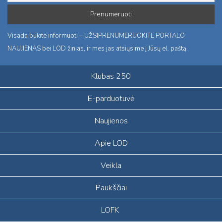
Visada būkite informuoti – UŽSIPRENUMERUOKITE PORTALO
NAUJIENAS bei LOD žinias, ir mes jas atsiųsime į Jūsų el. paštą.
Klubas 250
E-parduotuvė
Naujienos
Apie LOD
Veikla
Paukščiai
LOFK