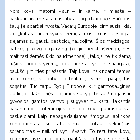
Nors kovai matomi visur – ir kaime, ir mieste –
paskutiniais metais nustatyta, jog daugelyje Europos
šalių jie sparčiai nyksta. Vakarų Europoje, pirmiausiai, dėl
to „kaltas“ intensyvus žemės ūkis, kuris tiesiogiai
siejamas su gausiu pesticidų naudojimu. Šios medžiagos,
patekę į kovų organizmą (ko jie negali išvengti, nes
maitinasi žemės ūkio naudmenose), įtakoja ne tik žemą
rūšies produktyvumą, bet neretai yra ir suaugusių
paukščių mirties priežastis. Taip kovai, naikindami žemės
ūkio kenkėjus, patys patenka į šiems paspęstus
spąstus. Tuo tarpu Rytų Europoje, kur gamtosauginės
tradicijos dažnai nėra siejamos su lygiateisiu žmogaus ir
gyvosios gamtos vertybių sugyvenimu kartu, laikantis
pakantumo ir tolerancijos principo, kovai paprasčiausiai
paskelbiami kaip nepageidaujamas žmogaus aplinkos
komponentas su atitinkamais, toliau sekančiais
sprendimais – naikinti, vyti, išvaryti. To rezultate, kovų
kolonijos nyksta, o pats paukštis Lietuvoje praranda