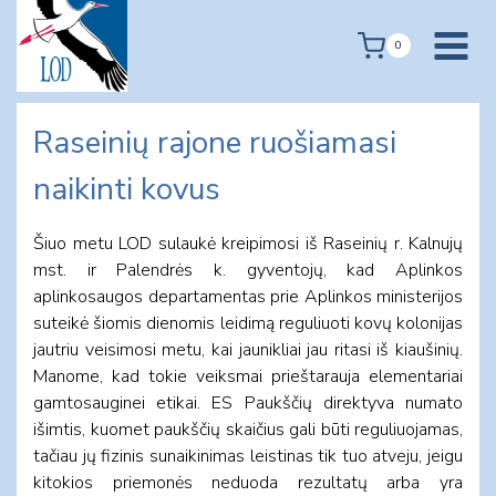
Skip
to
0
content
Raseinių rajone ruošiamasi
naikinti kovus
Šiuo metu LOD sulaukė kreipimosi iš Raseinių r. Kalnujų
mst. ir Palendrės k. gyventojų, kad Aplinkos
aplinkosaugos departamentas prie Aplinkos ministerijos
suteikė šiomis dienomis leidimą reguliuoti kovų kolonijas
jautriu veisimosi metu, kai jaunikliai jau ritasi iš kiaušinių.
Manome, kad tokie veiksmai prieštarauja elementariai
gamtosauginei etikai. ES Paukščių direktyva numato
išimtis, kuomet paukščių skaičius gali būti reguliuojamas,
tačiau jų fizinis sunaikinimas leistinas tik tuo atveju, jeigu
kitokios priemonės neduoda rezultatų arba yra