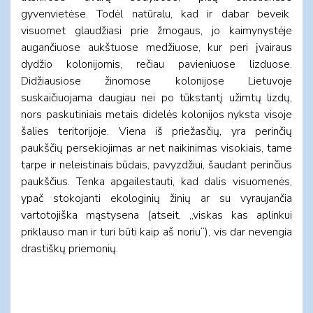
gyvenvietėse. Todėl natūralu, kad ir dabar beveik
visuomet glaudžiasi prie žmogaus, jo kaimynystėje
augančiuose aukštuose medžiuose, kur peri įvairaus
dydžio kolonijomis, rečiau pavieniuose lizduose.
Didžiausiose žinomose kolonijose Lietuvoje
suskaičiuojama daugiau nei po tūkstantį užimtų lizdų,
nors paskutiniais metais didelės kolonijos nyksta visoje
šalies teritorijoje. Viena iš priežasčių, yra perinčių
paukščių persekiojimas ar net naikinimas visokiais, tame
tarpe ir neleistinais būdais, pavyzdžiui, šaudant perinčius
paukščius. Tenka apgailestauti, kad dalis visuomenės,
ypač stokojanti ekologinių žinių ar su vyraujančia
vartotojiška mąstysena (atseit, „viskas kas aplinkui
priklauso man ir turi būti kaip aš noriu“), vis dar nevengia
drastiškų priemonių.