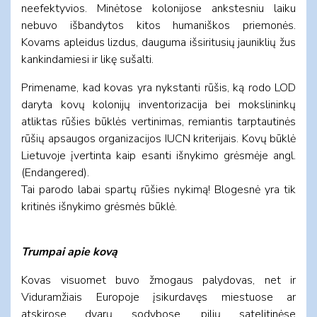
neefektyvios. Minėtose kolonijose ankstesniu laiku
nebuvo išbandytos kitos humaniškos priemonės.
Kovams apleidus lizdus, dauguma išsiritusių jauniklių žus
kankindamiesi ir likę sušalti.
Primename, kad kovas yra nykstanti rūšis, ką rodo LOD
daryta kovų kolonijų inventorizacija bei mokslininkų
atliktas rūšies būklės vertinimas, remiantis tarptautinės
rūšių apsaugos organizacijos IUCN kriterijais. Kovų būklė
Lietuvoje įvertinta kaip esanti išnykimo grėsmėje angl.
(Endangered).
Tai parodo labai spartų rūšies nykimą! Blogesnė yra tik
kritinės išnykimo grėsmės būklė.
Trumpai apie kovą
Kovas visuomet buvo žmogaus palydovas, net ir
Viduramžiais Europoje įsikurdavęs miestuose ar
atskirose dvarų sodybose, pilių satelitinėse