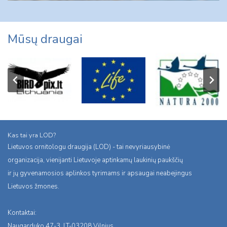
Mūsų draugai
Kas tai yra LOD?
Lietuvos ornitologu draugija (LOD) - tai nevyriausybinė
organizacija, vienijanti Lietuvoje aptinkamų laukinių paukščių
ir jų gyvenamosios aplinkos tyrimams ir apsaugai neabejingus
Lietuvos žmones.
Kontaktai:
Naugarduko 47-3, LT-03208 Vilnius,