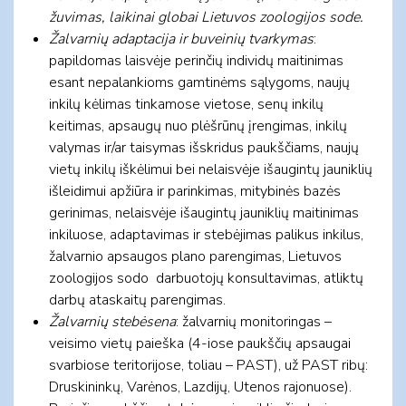
žuvimas, laikinai globai Lietuvos zoologijos sode.
Žalvarnių adaptacija
ir buveinių tvarkymas
:
papildomas laisvėje perinčių individų maitinimas
esant nepalankioms gamtinėms sąlygoms, naujų
inkilų kėlimas tinkamose vietose, senų inkilų
keitimas, apsaugų nuo plėšrūnų įrengimas, inkilų
valymas ir/ar taisymas išskridus paukščiams, naujų
vietų inkilų iškėlimui bei nelaisvėje išaugintų jauniklių
išleidimui apžiūra ir parinkimas, mitybinės bazės
gerinimas, nelaisvėje išaugintų jauniklių maitinimas
inkiluose, adaptavimas ir stebėjimas palikus inkilus,
žalvarnio apsaugos plano parengimas, Lietuvos
zoologijos sodo darbuotojų konsultavimas, atliktų
darbų ataskaitų parengimas.
Žalvarnių stebėsena
: žalvarnių monitoringas –
veisimo vietų paieška (4-iose paukščių apsaugai
svarbiose teritorijose, toliau – PAST), už PAST ribų:
Druskininkų, Varėnos, Lazdijų, Utenos rajonuose).