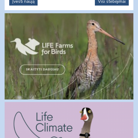
Įvesti naują
Visi stebėjimai