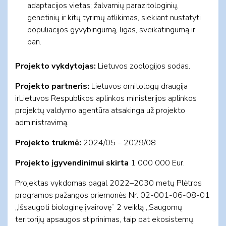
adaptacijos vietas; žalvarnių parazitologinių,
genetinių ir kitų tyrimų atlikimas, siekiant nustatyti
populiacijos gyvybingumą, ligas, sveikatingumą ir
pan.
Projekto vykdytojas:
Lietuvos zoologijos sodas.
Projekto partneris:
Lietuvos ornitologų draugija
irLietuvos Respublikos aplinkos ministerijos aplinkos
projektų valdymo agentūra atsakinga už projekto
administravimą.
Projekto trukmė:
2024/05 – 2029/08
Projekto įgyvendinimui skirta
1 000 000 Eur.
Projektas vykdomas pagal 2022–2030 metų Plėtros
programos pažangos priemonės Nr. 02-001-06-08-01
„Išsaugoti biologinę įvairovę“ 2 veiklą „Saugomų
teritorijų apsaugos stiprinimas, taip pat ekosistemų,