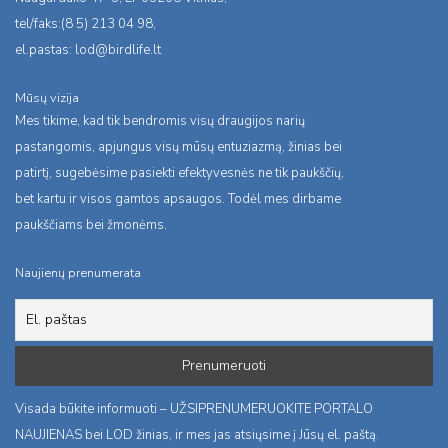
tel/faks:(8 5) 213 04 98,
el.pastas:
lod@birdlife.lt
Mūsų vizija
Mes tikime, kad tik bendromis visų draugijos narių
pastangomis, apjungus visų mūsų entuziazmą, žinias bei
patirtį, sugebėsime pasiekti efektyvesnės ne tik paukščių,
bet kartu ir visos gamtos apsaugos. Todėl mes dirbame
paukščiams bei žmonėms.
Naujienų prenumerata
Visada būkite informuoti – UŽSIPRENUMERUOKITE PORTALO
NAUJIENAS bei LOD žinias, ir mes jas atsiųsime į Jūsų el. paštą.