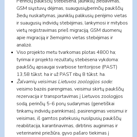
Perinčių paukščių stebėsena, jauniklių žiedavimas,
GSM siųstuvų dėjimas, suaugusių/perinčių paukščių
žiedų nuskaitymas, jauniklių palikusių perėjimo vietas
ir suaugusių individų stebėjimas, lankymosi ir mitybos
vietų registravimas prieš migraciją, GSM duomenų
apie migraciją ir žiemojimo vietas stebėjimas ir
analizė.
Viso projekto metu tvarkomas plotas 4800 ha;
tyrimai ir projekto rezultatų stebėsena vykdoma:
paukščių apsaugai svarbiose teritorijose (PAST)
13,58 tūkst. ha ir už PAST ribų 8 tūkst. ha.
Žalvarnių veisimas Lietuvos zoologijos sode:
veisimo bazės parengimas, veisimui skirtų paukščių
rezervacija ir transportavimas į Lietuvos zoologijos
sodą, perinčių 5-6 porų sudarymas (genetiškai
tinkamų individų parinkimas), pasirengimas veisimui ir
veisimas, iš gamtos patekusių nusilpusių paukščių
reabilitacija, karantinavimas, dirbtinis auginimas ir
veterinarinė priežiūra, gyvo pašaro tiekimas į