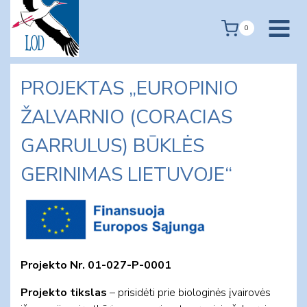
Skip
to
0
content
PROJEKTAS „EUROPINIO
ŽALVARNIO (CORACIAS
GARRULUS) BŪKLĖS
GERINIMAS LIETUVOJE“
Projekto Nr. 01-027-P-0001
Projekto tikslas
– prisidėti prie biologinės įvairovės