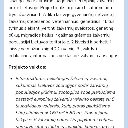
išsaugojimo ir atkūrimo, pagerinant europinių žalvarnių
būklę Lietuvoje. Projekto tikslui pasiekti suformuluoti
trys uždaviniai: 1. Atlikti laisvėje gyvenančių ir išveistų
žalvarnių stebėsenos, veterinarinius, genetinius ir kitus
tyrimus siekiant įvertinti žalvarnių sveikatos, genetinę
būklę, migracijos kelius ir galimas grėsmes žalvarnių
populiacijai Lietuvos teritorijoje. 2 Išveisti ir perkelti į
laisvę ne mažiau kaip 40 žalvarnių. 3. Įvykdyti
edukacines, informacines veiklas dėl žalvarnio apsaugos.
Projekto veiklos:
Infrastruktūros, reikalingos žalvarnių veisimui,
sukūrimas Lietuvos zoologijos sode: žalvarnių
populiacijos įkūrimui zoologijos sode planuojama
pastatyti europinių žalvarnių veisimo pastatą su 8
lauko/vidaus voljerais, kurių plotas paukščiams
būtų atitinkamai 160 m² ir 80 m². Planuojama
laikyti 5-6 žalvarnių poras. Du papildomi voljerai
numatyti silpnų laukinių jauniklių, kuriems gresia