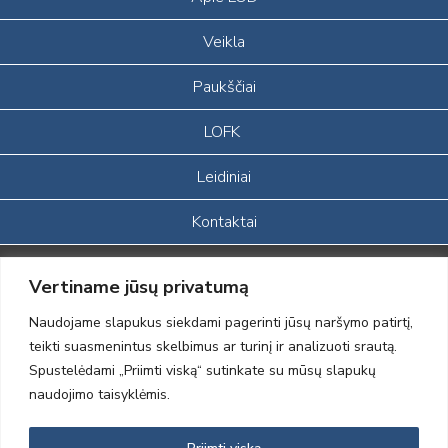
Veikla
Paukščiai
LOFK
Leidiniai
Kontaktai
Portalas sukurtas įgyvendinant Lietuvos Respublikos, Europos
Vertiname jūsų privatumą
ekonominės erdvės ir Norvegijos finansinių mechanizmų iš dalies
finansuojamą paprojektį
Naudojame slapukus siekdami pagerinti jūsų naršymo patirtį,
„LOD visuomeninės /gamtosauginės veiklos sustiprinimas ir įvaizdžio
teikti suasmenintus skelbimus ar turinį ir analizuoti srautą.
formavimas įtraukiant visuomenę į aplinkosauginių tyrimų veiklą“
Spustelėdami „Priimti viską“ sutinkate su mūsų slapukų
(paprojekčio
įgyvendinimo sutarties numeris 2004-LT0008-NVO-1EEE/NOR-02-
naudojimo taisyklėmis.
059)