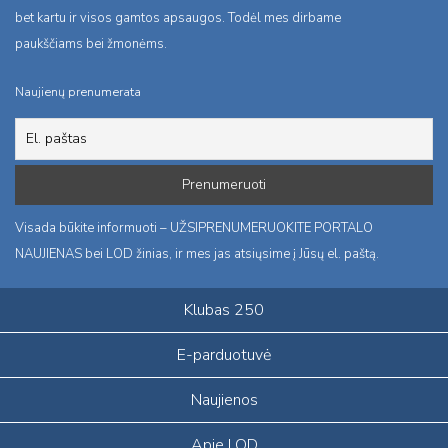
bet kartu ir visos gamtos apsaugos. Todėl mes dirbame
paukščiams bei žmonėms.
Naujienų prenumerata
Visada būkite informuoti – UŽSIPRENUMERUOKITE PORTALO
NAUJIENAS bei LOD žinias, ir mes jas atsiųsime į Jūsų el. paštą.
Klubas 250
E-parduotuvė
Naujienos
Apie LOD