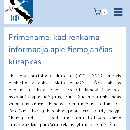
Skip
to
0
content
Primename, kad renkama
informacija apie žiemojančias
kurapkas
Lietuvos ornitologų draugija (LOD) 2012 metais
paskelbė kurapką „Metų paukščiu“. Šios akcijos
pagrindiniai tikslai buvo atkreipti dėmesį į sparčiai
nykstančią sparnuočių rūšį, kuriai šiuo metu reikalingas
žmonių išskirtinis dėmesys bei rūpestis, o taip pat
išsiaiškinti tikrąją kurapkos populiacijos būklę šalyje.
Nerimą kelia tai, kad tradiciniam Lietuvos kaimo
kraštovaizdžio paukščiui kyla išnykimo grėsmė. Žinant