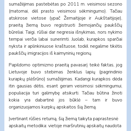
sumažėjimas pastebėtas po 2011 m. veisimosi sezono
(matomai, dėl prasto veisimosi sėkmingumo). Tačiau
atskirose vietose (ypač Žemaitijoje ir Aukštaitijoje),
praeitą žiemą buvo registruoti žiemojančių paukščių
būreliai. Taigi, rūšiai dar negresia išnykimas, nors nykimo
tempai verčia labai sunerimti. Juolab, kurapkos sparčiai
nyksta ir aplinkiniuose kraštuose, todėl negalime tikėtis
paukščių imigracijos iš kaimyninių regionų.
Papildomo optimizmo praeitą pavasarį teikė faktas, jog
Lietuvoje buvo stebimas ženklus lapių (pagrindinio
kurapkų plėšrūno) sumažėjimas. Kadangi kurapkos dėda
itin gausias dėtis, esant geram veisimosi sėkmingumui,
populiacija turi galimybę atsikurti. Tačiau būtina žinoti
kokia yra dabartinė jos būklė – tam ir buvo
organizuojamos kurpkų apskaitos šią žiemą.
Įvertinant rūšies retumą, šią žiemą taikyta paprastesnė
apskaitų metodika: vietoje maršrutinių apskaitų naudota