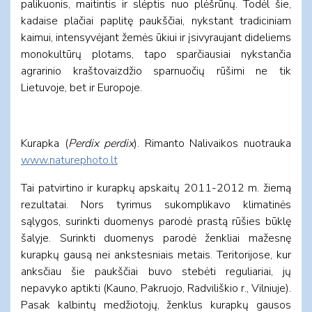
palikuonis, maitintis ir slėptis nuo plėšrūnų. Todėl šie,
kadaise plačiai paplitę paukščiai, nykstant tradiciniam
kaimui, intensyvėjant žemės ūkiui ir įsivyraujant dideliems
monokultūrų plotams, tapo sparčiausiai nykstančia
agrarinio kraštovaizdžio sparnuočių rūšimi ne tik
Lietuvoje, bet ir Europoje.
Kurapka (
Perdix perdix
). Rimanto Nalivaikos nuotrauka
www.naturephoto.lt
Tai patvirtino ir kurapkų apskaitų 2011-2012 m. žiemą
rezultatai. Nors tyrimus sukomplikavo klimatinės
sąlygos, surinkti duomenys parodė prastą rūšies būklę
šalyje. Surinkti duomenys parodė ženkliai mažesnę
kurapkų gausą nei ankstesniais metais. Teritorijose, kur
anksčiau šie paukščiai buvo stebėti reguliariai, jų
nepavyko aptikti (Kauno, Pakruojo, Radviliškio r., Vilniuje).
Pasak kalbintų medžiotojų, ženklus kurapkų gausos