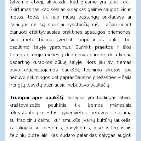
žalvarnio atvejį, akivaizdu, kad grėsmė yra labai reali.
Skirtumas tas, kad sėslias kurapkas galime saugoti visus
metus, todėl tik nuo mūsų pastangų priklausys ar
išsaugosime šią sparčiai nykstančią rūšį. Tačiau norint
planuoti efektyviausias praktines apsaugos priemones,
šiuo metu būtina įvertinti populiacijos būklę bei
paplitimo šalyje ypatumus. Surinkti praeitos ir šios
žiemos pirmųjų mėnesių duomenys parodė, deja liūdną
dabartinę kurapkos būklę šalyje. Nors jau dvi žiemas
buvo organizuojamos paukščių lesinimo akcijos, jos
nebuvo sėkmingos dėl paprasčiausios priežasties – šalia
įrengtų lesyklų dažniausiai nebūdavo paukščių.
Trumpai apie paukštį.
Kurapka yra būdingas atviro
kraštovaizdžio paukštis, tik žiemos mėnesiais
užklystantis į miestus, gyvenvietes. Lietuvoje ji siejama
su tradiciniu kaimu, kur smulkūs įvairių kultūrų laukeliai
kaitaliojasi su pievomis, ganyklomis, jose įsiterpusiais
želdinių ploteliais, kas sudaro palankias sąlygas auginti