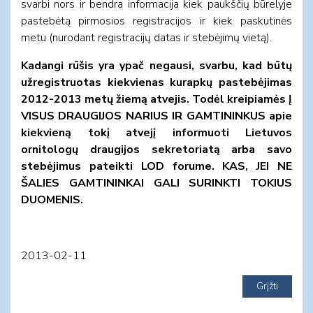
svarbi nors ir bendra informacija kiek paukščių būrelyje
pastebėtą pirmosios registracijos ir kiek paskutinės
metu (nurodant registracijų datas ir stebėjimų vietą).
Kadangi rūšis yra ypač negausi, svarbu, kad būtų
užregistruotas kiekvienas kurapkų pastebėjimas
2012-2013 metų žiemą atvejis. Todėl kreipiamės Į
VISUS DRAUGIJOS NARIUS IR GAMTININKUS apie
kiekvieną tokį atvejį informuoti Lietuvos
ornitologų draugijos sekretoriatą arba savo
stebėjimus pateikti LOD forume. KAS, JEI NE
ŠALIES GAMTININKAI GALI SURINKTI TOKIUS
DUOMENIS.
2013-02-11