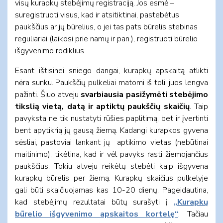
visų kurapkų stebėjimų registraciją. Jos esmė –
suregistruoti visus, kad ir atsitiktinai, pastebėtus
paukščius ar jų būrelius, o jei tas pats būrelis stebinas
reguliariai (laikosi prie namų ir pan.), registruoti būrelio
išgyvenimo rodiklius.
Esant ištisinei sniego dangai, kurapkų apskaitą atlikti
nėra sunku. Paukščių pulkeliai matomi iš toli, juos lengva
pažinti. Šiuo atveju
svarbiausia pasižymėti stebėjimo
tikslią vietą, datą ir aptiktų paukščių skaičių
. Taip
pavyksta ne tik nustatyti rūšies paplitimą, bet ir įvertinti
bent apytikrią jų gausą žiemą. Kadangi kurapkos gyvena
sėsliai, pastoviai lankant jų
aptikimo vietas (nebūtinai
maitinimo), tikėtina, kad ir vėl pavyks rasti žiemojančius
paukščius. Tokiu atveju reikėtų stebėti kaip išgyvena
kurapkų būrelis per žiemą. Kurapkų skaičius pulkelyje
gali būti skaičiuojamas kas 10-20 dienų. Pageidautina,
kad stebėjimų rezultatai būtų surašyti į
„Kurapkų
būrelio išgyvenimo apskaitos kortelę“
: Tačiau