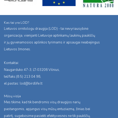
Kas tai yra LOD?
Lietuvos ornitologu draugija (LOD) - tai nevyriausybinė
organizacija, vienijanti Lietuvoje aptinkamų laukinių paukščių
ir jų gyvenamosios aplinkos tyrimams ir apsaugai neabejingus
Lietuvos žmones.
Kontaktai:
Naugarduko 47-3, LT-03208 Vilnius,
tel/faks:(8 5) 213 04 98,
el.pastas:
lod@birdlife.lt
Mūsų vizija
Mes tikime, kad tik bendromis visų draugijos narių
pastangomis, apjungus visų mūsų entuziazmą, žinias bei
patirtį, sugebėsime pasiekti efektyvesnės ne tik paukščių,