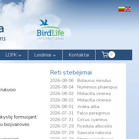
LOFK
Leidiniai
Kontaktai
0
Reti stebėjimai
2026-08-06
Botaurus minutus
2026-08-04
Numenius phaeopus
trukusio
2026-08-02
Motacilla cinerea
2026-08-02
Motacilla cinerea
2026-08-01
Ardea alba
2026-07-31
Falco peregrinus
inkystę formuojant
2026-07-31
Circus cyaneus
su bioįvairovės
2026-07-29
Ficedula albicollis
2026-07-29
Saxicola rubicola