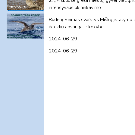
2. „Miškuose greta miestų, gyvenviečių, k
intensyvaus ūkininkavimo“.
Rudenį Seimas svarstys Miškų įstatymo p
išteklių apsaugai ir kokybei.
2024-06-29
2024-06-29