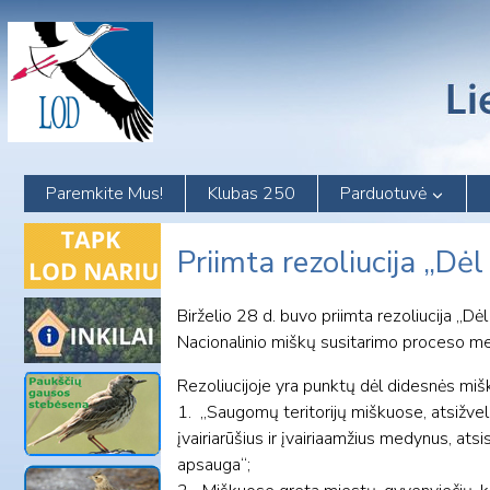
Skip
to
content
Paremkite Mus!
Klubas 250
Parduotuvė
Priimta rezoliucija „Dėl
Birželio 28 d. buvo priimta rezoliucija „Dėl
Nacionalinio miškų susitarimo proceso me
Rezoliucijoje yra punktų dėl didesnės miš
1. „Saugomų teritorijų miškuose, atsižvel
įvairiarūšius ir įvairiaamžius medynus, at
apsauga“;