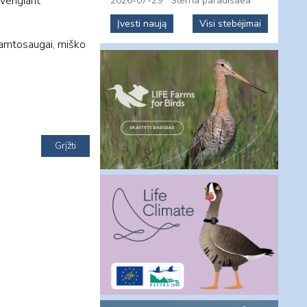
 vengiant
2026-07-29
Sterna paradisaea
Įvesti naują
Visi stebėjimai
gamtosaugai, miško