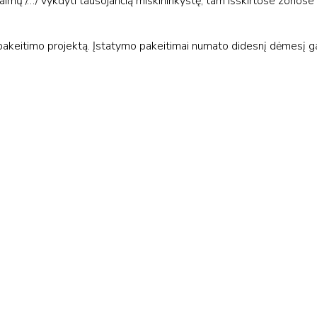
aimų /…/ vykdyti tausojančią miškininkystę, tam išskirtose zonose
akeitimo projektą. Įstatymo pakeitimai numato didesnį dėmesį 