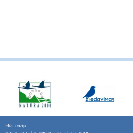
Mūsų vizija
Mes tikime, kad tik bendromis visų draugijos narių