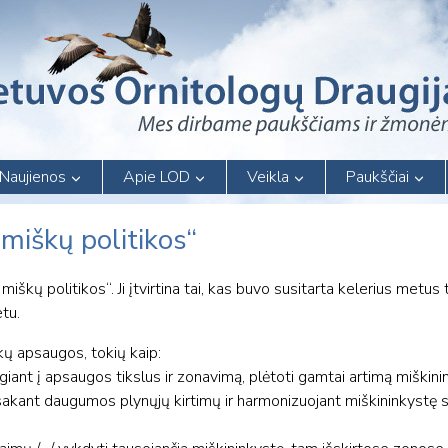
Naujienos
Apie LOD
Veikla
Paukščiai
 miškų politikos“
 miškų politikos“. Ji įtvirtina tai, kas buvo susitarta kelerius metus 
tu.
kų apsaugos, tokių kaip:
giant į apsaugos tikslus ir zonavimą, plėtoti gamtai artimą miškin
sisakant daugumos plynųjų kirtimų ir harmonizuojant miškininkystę 