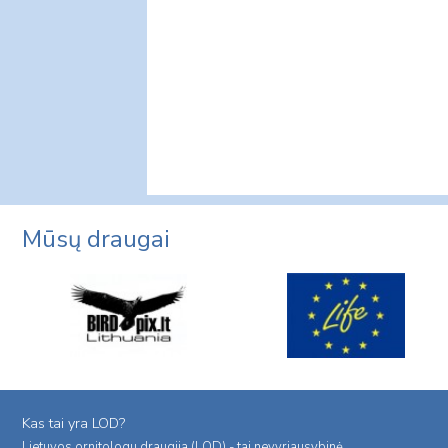
Mūsų draugai
Kas tai yra LOD?
Lietuvos ornitologu draugija (LOD) - tai nevyriausybinė