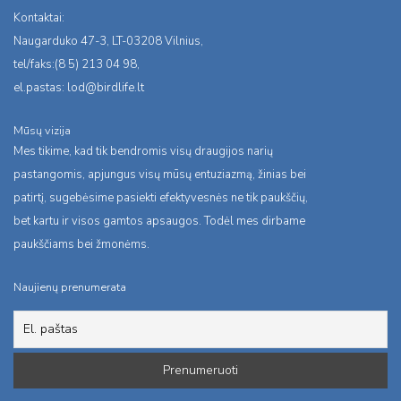
Kontaktai:
Naugarduko 47-3, LT-03208 Vilnius,
tel/faks:(8 5) 213 04 98,
el.pastas:
lod@birdlife.lt
Mūsų vizija
Mes tikime, kad tik bendromis visų draugijos narių
pastangomis, apjungus visų mūsų entuziazmą, žinias bei
patirtį, sugebėsime pasiekti efektyvesnės ne tik paukščių,
bet kartu ir visos gamtos apsaugos. Todėl mes dirbame
paukščiams bei žmonėms.
Naujienų prenumerata