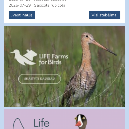
2026-07-29
Saxicola rubicola
Įvesti naują
Visi stebėjimai