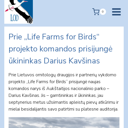
Skip
to
0
content
Prie „Life Farms for Birds“
projekto komandos prisijungė
ūkininkas Darius Kavšinas
Prie Lietuvos ornitologų draugijos ir partnerių vykdomo
projekto „Life Farms for Birds“ prisijungė naujas
komandos narys iš Aukštaitijos nacionalinio parko –
Darius Kavšinas. Jis – gamtininkas ir ūkininkas, jau
septynerius metus užsiimantis apleistų pievų atkūrimu ir
mielai besidalijantis savo patirtimi su platesne auditorija.