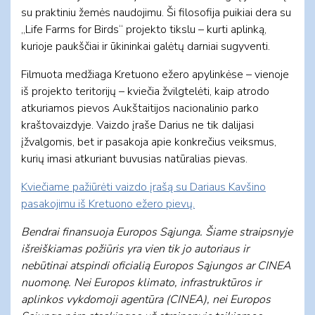
su praktiniu žemės naudojimu. Ši filosofija puikiai dera su
„Life Farms for Birds“ projekto tikslu – kurti aplinką,
kurioje paukščiai ir ūkininkai galėtų darniai sugyventi.
Filmuota medžiaga Kretuono ežero apylinkėse – vienoje
iš projekto teritorijų – kviečia žvilgtelėti, kaip atrodo
atkuriamos pievos Aukštaitijos nacionalinio parko
kraštovaizdyje. Vaizdo įraše Darius ne tik dalijasi
įžvalgomis, bet ir pasakoja apie konkrečius veiksmus,
kurių imasi atkuriant buvusias natūralias pievas.
Kviečiame pažiūrėti vaizdo įrašą su Dariaus Kavšino
pasakojimu iš Kretuono ežero pievų.
Bendrai finansuoja Europos Sąjunga. Šiame straipsnyje
išreiškiamas požiūris yra vien tik jo autoriaus ir
nebūtinai atspindi oficialią Europos Sąjungos ar CINEA
nuomonę. Nei Europos klimato, infrastruktūros ir
aplinkos vykdomoji agentūra (CINEA), nei Europos