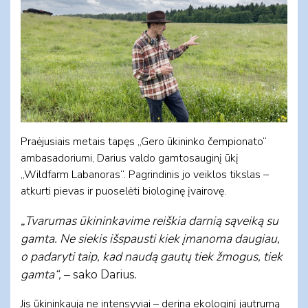
Praėjusiais metais tapęs „Gero ūkininko čempionato“
ambasadoriumi, Darius valdo gamtosauginį ūkį
„Wildfarm Labanoras“. Pagrindinis jo veiklos tikslas –
atkurti pievas ir puoselėti biologinę įvairovę.
„Tvarumas ūkininkavime reiškia darnią sąveiką su
gamta. Ne siekis išspausti kiek įmanoma daugiau,
o padaryti taip, kad naudą gautų tiek žmogus, tiek
gamta“,
– sako Darius.
Jis ūkininkauja ne intensyviai – derina ekologinį jautrumą