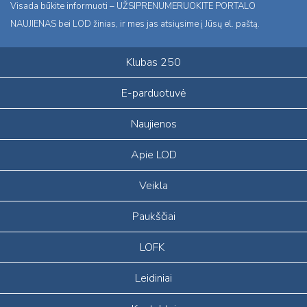
Visada būkite informuoti – UŽSIPRENUMERUOKITE PORTALO
NAUJIENAS bei LOD žinias, ir mes jas atsiųsime į Jūsų el. paštą.
Klubas 250
E-parduotuvė
Naujienos
Apie LOD
Veikla
Paukščiai
LOFK
Leidiniai