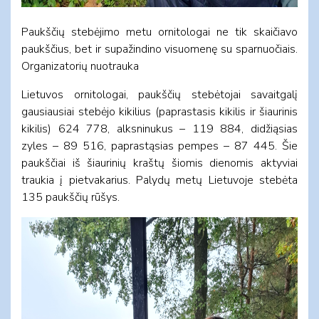
Paukščių stebėjimo metu ornitologai ne tik skaičiavo
paukščius, bet ir supažindino visuomenę su sparnuočiais.
Organizatorių nuotrauka
Lietuvos ornitologai, paukščių stebėtojai savaitgalį
gausiausiai stebėjo kikilius (paprastasis kikilis ir šiaurinis
kikilis) 624 778, alksninukus – 119 884, didžiąsias
zyles – 89 516, paprastąsias pempes – 87 445. Šie
paukščiai iš šiaurinių kraštų šiomis dienomis aktyviai
traukia į pietvakarius. Palydų metų Lietuvoje stebėta
135 paukščių rūšys.