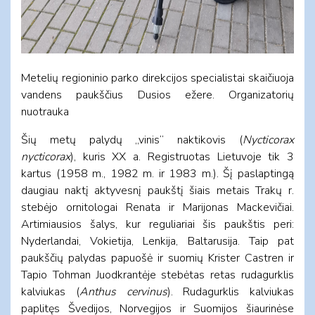
Metelių regioninio parko direkcijos specialistai skaičiuoja
vandens paukščius Dusios ežere. Organizatorių
nuotrauka
Šių metų palydų „vinis“ naktikovis (
Nycticorax
nycticorax
), kuris XX a. Registruotas Lietuvoje tik 3
kartus (1958 m., 1982 m. ir 1983 m.). Šį paslaptingą
daugiau naktį aktyvesnį paukštį šiais metais Trakų r.
stebėjo ornitologai Renata ir Marijonas Mackevičiai.
Artimiausios šalys, kur reguliariai šis paukštis peri:
Nyderlandai, Vokietija, Lenkija, Baltarusija. Taip pat
paukščių palydas papuošė ir suomių Krister Castren ir
Tapio Tohman Juodkrantėje stebėtas retas rudagurklis
kalviukas (
Anthus cervinus
). Rudagurklis kalviukas
paplitęs Švedijos, Norvegijos ir Suomijos šiaurinėse