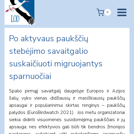
Skip
to
0
content
Po aktyvaus paukščių
stebėjimo savaitgalio
suskaičiuoti migruojantys
sparnuočiai
Spalio pirmąjį savaitgalį daugelyje Europos ir Azijos
šalių vyko vienas didžiausių ir masiškiausių paukščių
apsaugai ir populiarinimui skirtas renginys – paukščių
palydos (EuroBirdwatch 2021). Jos metu organizatoriai
siekia didinti visuomenės susidomėjimą paukščiais ir jų
apsauga, nes efektyvios gali būti tik bendros žmonijos
pastangos, suteikiant viltį nykstančioms sparnuočių