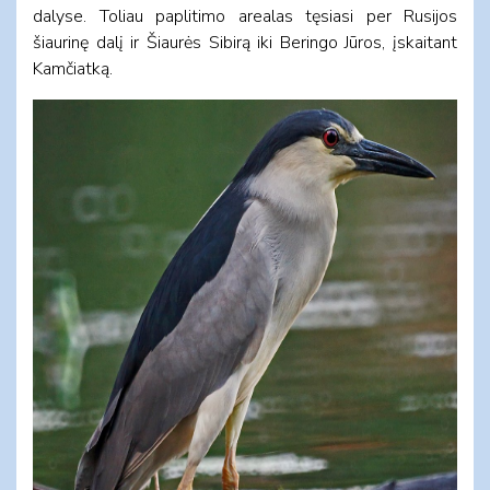
dalyse. Toliau paplitimo arealas tęsiasi per Rusijos
šiaurinę dalį ir Šiaurės Sibirą iki Beringo Jūros, įskaitant
Kamčiatką.