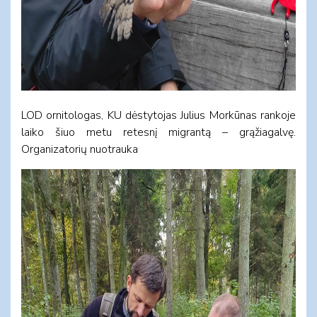
LOD ornitologas, KU dėstytojas Julius Morkūnas rankoje
laiko šiuo metu retesnį migrantą – grąžiagalvę.
Organizatorių nuotrauka