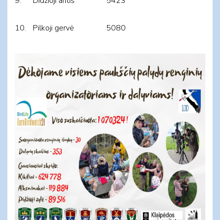
9.
Didžioji antis
5423
10.
Pilkoji gervė
5080