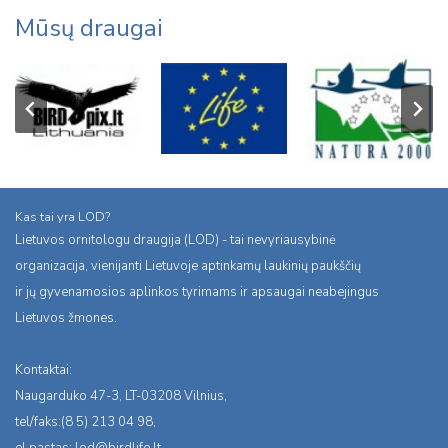
Mūsų draugai
Kas tai yra LOD?
Lietuvos ornitologu draugija (LOD) - tai nevyriausybinė
organizacija, vienijanti Lietuvoje aptinkamų laukinių paukščių
ir jų gyvenamosios aplinkos tyrimams ir apsaugai neabejingus
Lietuvos žmones.
Kontaktai:
Naugarduko 47-3, LT-03208 Vilnius,
tel/faks:(8 5) 213 04 98,