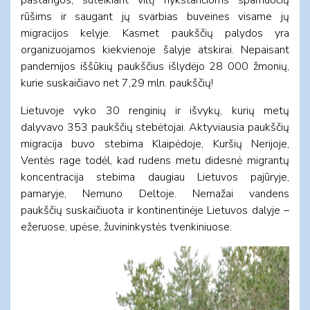
rūšims ir saugant jų svarbias buveines visame jų
migracijos kelyje. Kasmet paukščių palydos yra
organizuojamos kiekvienoje šalyje atskirai. Nepaisant
pandemijos iššūkių paukščius išlydėjo 28 000 žmonių,
kurie suskaičiavo net 7,29 mln. paukščių!
Lietuvoje vyko 30 renginių ir išvykų, kurių metų
dalyvavo 353 paukščių stebėtojai. Aktyviausia paukščių
migracija buvo stebima Klaipėdoje, Kuršių Nerijoje,
Ventės rage todėl, kad rudens metu didesnė migrantų
koncentracija stebima daugiau Lietuvos pajūryje,
pamaryje, Nemuno Deltoje. Nemažai vandens
paukščių suskaičiuota ir kontinentinėje Lietuvos dalyje –
ežeruose, upėse, žuvininkystės tvenkiniuose.