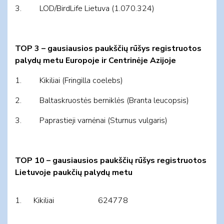
3. LOD/BirdLife Lietuva (1.070.324)
TOP 3 – gausiausios paukščių rūšys registruotos
palydų metu Europoje ir Centrinėje Azijoje
1. Kikiliai (Fringilla coelebs)
2. Baltaskruostės berniklės (Branta leucopsis)
3. Paprastieji varnėnai (Sturnus vulgaris)
TOP
10 –
gausiausios paukščių rūšys registruotos
Lietuvoje pauk
čių
palydų metu
1.
Kikiliai
624778