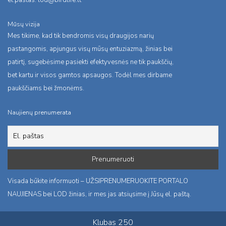
el.pastas:
lod@birdlife.lt
Mūsų vizija
Mes tikime, kad tik bendromis visų draugijos narių
pastangomis, apjungus visų mūsų entuziazmą, žinias bei
patirtį, sugebėsime pasiekti efektyvesnės ne tik paukščių,
bet kartu ir visos gamtos apsaugos. Todėl mes dirbame
paukščiams bei žmonėms.
Naujienų prenumerata
Visada būkite informuoti – UŽSIPRENUMERUOKITE PORTALO
NAUJIENAS bei LOD žinias, ir mes jas atsiųsime į Jūsų el. paštą.
Klubas 250