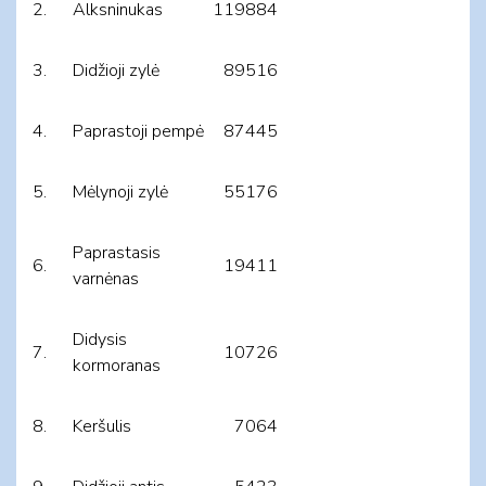
2.
Alksninukas
119884
3.
Didžioji zylė
89516
4.
Paprastoji pempė
87445
5.
Mėlynoji zylė
55176
Paprastasis
6.
19411
varnėnas
Didysis
7.
10726
kormoranas
8.
Keršulis
7064