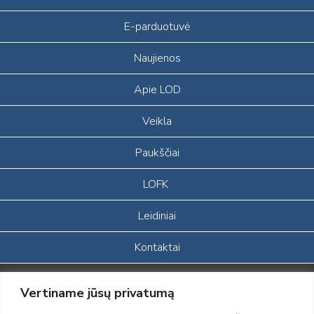
E-parduotuvė
Naujienos
Apie LOD
Veikla
Paukščiai
LOFK
Leidiniai
Kontaktai
Portalas sukurtas įgyvendinant Lietuvos Respublikos, Europos
Vertiname jūsų privatumą
ekonominės erdvės ir Norvegijos finansinių mechanizmų iš dalies
finansuojamą paprojektį