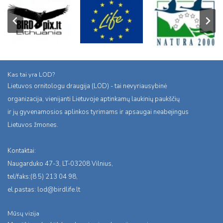
Kas tai yra LOD?
Lietuvos ornitologu draugija (LOD) - tai nevyriausybinė
organizacija, vienijanti Lietuvoje aptinkamų laukinių paukščių
ir jų gyvenamosios aplinkos tyrimams ir apsaugai neabejingus
Lietuvos žmones.
Kontaktai:
Naugarduko 47-3, LT-03208 Vilnius,
tel/faks:(8 5) 213 04 98,
el.pastas:
lod@birdlife.lt
Mūsų vizija