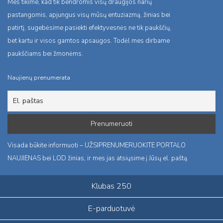
Mes tikime, kad tik bendromis visų draugijos narių
pastangomis, apjungus visų mūsų entuziazmą, žinias bei
patirtį, sugebėsime pasiekti efektyvesnės ne tik paukščių,
bet kartu ir visos gamtos apsaugos. Todėl mes dirbame
paukščiams bei žmonėms.
Naujienų prenumerata
Visada būkite informuoti – UŽSIPRENUMERUOKITE PORTALO
NAUJIENAS bei LOD žinias, ir mes jas atsiųsime į Jūsų el. paštą.
Klubas 250
E-parduotuvė