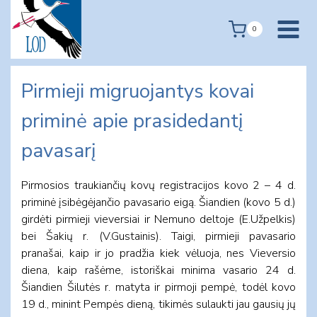
Skip
to
0
content
Pirmieji migruojantys kovai
priminė apie prasidedantį
pavasarį
Pirmosios traukiančių kovų registracijos kovo 2 – 4 d.
priminė įsibėgėjančio pavasario eigą. Šiandien (kovo 5 d.)
girdėti pirmieji vieversiai ir Nemuno deltoje (E.Užpelkis)
bei Šakių r. (V.Gustainis). Taigi, pirmieji pavasario
pranašai, kaip ir jo pradžia kiek vėluoja, nes Vieversio
diena, kaip rašėme, istoriškai minima vasario 24 d.
Šiandien Šilutės r. matyta ir pirmoji pempė, todėl kovo
19 d., minint Pempės dieną, tikimės sulaukti jau gausių jų