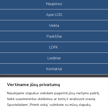
Naujienos
Apie LOD
Veikla
Paukščiai
LOFK
Leidiniai
Kontaktai
Portalas sukurtas įgyvendinant Lietuvos Respublikos, Europos
Vertiname jūsų privatumą
ekonominės erdvės ir Norvegijos finansinių mechanizmų iš dalies
finansuojamą paprojektį
Naudojame slapukus siekdami pagerinti jūsų naršymo patirtį,
„LOD visuomeninės /gamtosauginės veiklos sustiprinimas ir įvaizdžio
teikti suasmenintus skelbimus ar turinį ir analizuoti srautą.
formavimas įtraukiant visuomenę į aplinkosauginių tyrimų veiklą“
Spustelėdami „Priimti viską“ sutinkate su mūsų slapukų
(paprojekčio