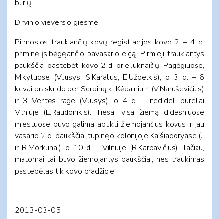
būrių.
Dirvinio vieversio giesmė
Pirmosios traukiančių kovų registracijos kovo 2 – 4 d.
priminė įsibėgėjančio pavasario eigą. Pirmieji traukiantys
paukščiai pastebėti kovo 2 d. prie Juknaičių, Pagėgiuose,
Mikytuose (V.Jusys, S.Karalius, E.Užpelkis), o 3 d. – 6
kovai praskrido per Serbinų k. Kėdainiu r. (V.Naruševičius)
ir 3 Ventės rage (V.Jusys), o 4 d. – nedideli būreliai
Vilniuje (L.Raudonikis). Tiesa, visa žiemą didesniuose
miestuose buvo galima aptikti žiemojančius kovus ir jau
vasario 2 d. paukščiai tupinėjo kolonijoje Kaišiadoryase (J.
ir R.Morkūnai), o 10 d. – Vilniuje (R.Karpavičius). Tačiau,
matomai tai buvo žiemojantys paukščiai, nes traukimas
pastebėtas tik kovo pradžioje.
2013-03-05