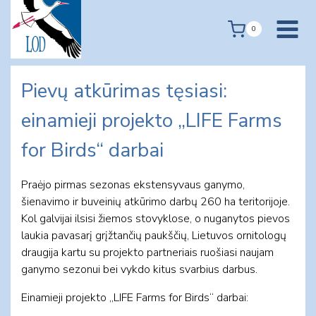
Skip
to
0
content
Pievų atkūrimas tęsiasi:
einamieji projekto „LIFE Farms
for Birds“ darbai
Praėjo pirmas sezonas ekstensyvaus ganymo,
šienavimo ir buveinių atkūrimo darbų 260 ha teritorijoje.
Kol galvijai ilsisi žiemos stovyklose, o nuganytos pievos
laukia pavasarį grįžtančių paukščių, Lietuvos ornitologų
draugija kartu su projekto partneriais ruošiasi naujam
ganymo sezonui bei vykdo kitus svarbius darbus.
Einamieji projekto „LIFE Farms for Birds“ darbai: