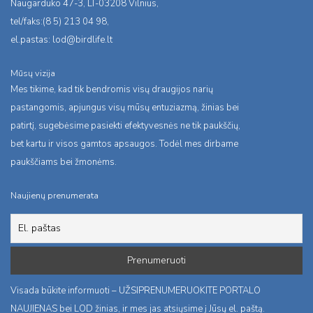
Naugarduko 47-3, LT-03208 Vilnius,
tel/faks:(8 5) 213 04 98,
el.pastas:
lod@birdlife.lt
Mūsų vizija
Mes tikime, kad tik bendromis visų draugijos narių
pastangomis, apjungus visų mūsų entuziazmą, žinias bei
patirtį, sugebėsime pasiekti efektyvesnės ne tik paukščių,
bet kartu ir visos gamtos apsaugos. Todėl mes dirbame
paukščiams bei žmonėms.
Naujienų prenumerata
Visada būkite informuoti – UŽSIPRENUMERUOKITE PORTALO
NAUJIENAS bei LOD žinias, ir mes jas atsiųsime į Jūsų el. paštą.