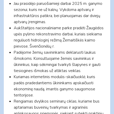
Jau prasidėjo paruošiamieji darbai 2025 m. ganymo
sezonui, kuris ne už kalnų. Vykdoma aptvarų ir
infrastruktūros patikra, bei planuojamas dar dviejų
aptvarų įrengimas.
Aukštaitijos nacionaliniame parke pradėti Žaugėdos
upės pylimo rekonstravimo darbai, kuriais siekiama
reguliuoti hidrologinį režimą Žemaitiškės kaimo
pievose, Švenčionėlių r.
Padėjome žemių savininkams deklaruoti laukus
išmokoms. Konsultuojame žemės savininkus ir
ūkininkus, kaip sėkmingai tvarkyti šlapynes ir gauti
tiesiogines išmokas už atliktas veiklas.
Kuriamas internetinis modulis-skaičiuoklė, kuris
padės pradedantiems ūkininkams apskaičiuoti
ekonominę naudą, imantis ganymo saugomose
teritorijose.
Rengiamas dvylikos seminarų ciklas, kuriame bus
aptariamas buveinių tvarkymas ir agrarinės
aplinkosaugos priemonės, siekiant suteikti praktinių