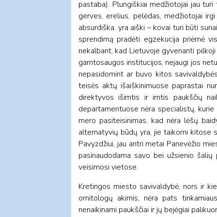
pastaba). Plungiškiai medžiotojai jau turi
gerves, erelius, pelėdas, medžiotojai irg
absurdiška, yra aiški – kovai turi būti suna
sprendimą pradėti egzekucija priėmė vis
nekalbant, kad Lietuvoje gyvenanti pilkoji
gamtosaugos institucijos, nejaugi jos netu
nepasidomint ar buvo kitos savivaldybės 
teisės aktų išaiškinimuose paprastai nur
direktyvos išimtis ir imtis paukščių na
departamentuose nėra specialistų, kurie g
mero pasiteisinimas, kad nėra lėšų baid
alternatyvių būdų yra, jie taikomi kitose 
Pavyzdžiui, jau antri metai Panevėžio mi
pasinaudodama savo bei užsienio šalių p
veisimosi vietose.
Kretingos miesto savivaldybė, nors ir kiek
ornitologų akimis, nėra pats tinkamiau
nenaikinami paukščiai ir jų bejėgiai paliku