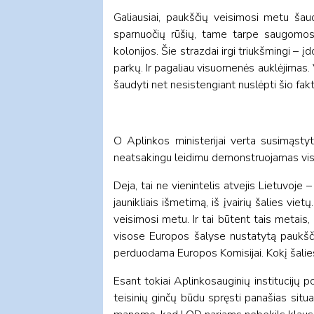
Galiausiai, paukščių veisimosi metu šau
sparnuočių rūšių, tame tarpe saugomos pe
kolonijos. Šie strazdai irgi triukšmingi –
parkų. Ir pagaliau visuomenės auklėjimas. 
šaudyti net nesistengiant nuslėpti šio f
O Aplinkos ministerijai verta susimąstyt
neatsakingu leidimu demonstruojamas visišk
Deja, tai ne vienintelis atvejis Lietuvoj
jaunikliais išmetimą, iš įvairių šalies vi
veisimosi metu. Ir tai būtent tais metais,
visose Europos šalyse nustatytą paukščių
perduodama Europos Komisijai. Kokį šalies
Esant tokiai Aplinkosauginių institucijų 
teisinių ginčų būdu spręsti panašias situ