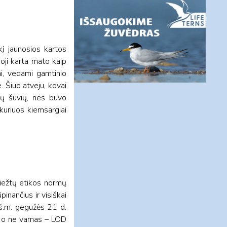
kį jaunosios kartos
noji karta mato kaip
i, vedami gamtinio
 Šiuo atveju, kovai
ojų šūvių, nes buvo
kuriuos kiemsargiai
riežtų etikos normų
pinančius ir visiškai
 š.m. gegužės 21 d.
s, o ne varnas – LOD