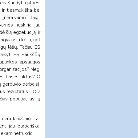
leis šaudyti gulbes,
s ir tiesmukiška bei
 „nėra varnų“. Taigi,
arnos neskiria, jau
ė šią egzekuciją, ir
ngviausiu keliu, net
ngų lėšų. Tačiau ES
taikyti ES Paukščių
 aplinkos apsaugos
 organizacijos? Negi
ies teisės aktus? O
ų gerbuvio darbais).
us rezultatus. LOD,
čias populiacijas jų
nėra kiaušinių. Tai,
nt jau barbariškai
 niekam netrukdo.