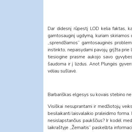
Dar didesnį rūpestį LOD kelia faktas, ka
gamtosauginį ugdymą, kuriam skiriamos did
„sprendžiamos” gamtosauginės problemo
instinkto, nepaisydami pavojų grįžta pri
tiesiogine prasme aukojo savo gyvybes, 
šaudoma ir į lizdus. Anot Plungės gyvent
vėliau sušlavė.
Barbariškas elgesys su kovais stebino ne
Visiškai nesuprantami ir medžiotojų veik
besilaikanti laisvalaikio praleidimo forma.
nesislapstančius paukščius? Ir kodėl med
laikraštyje „Žemaitis“ paskelbta informac