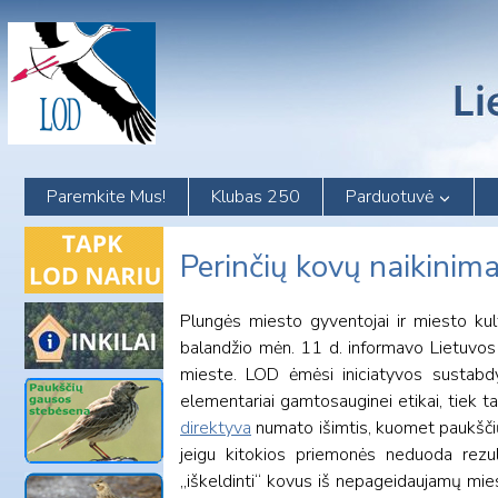
Skip
to
content
Paremkite Mus!
Klubas 250
Parduotuvė
Perinčių kovų naikinima
Plungės miesto gyventojai ir miesto kult
balandžio mėn. 11 d. informavo Lietuvos
mieste. LOD ėmėsi iniciatyvos sustabdyt
elementariai gamtosauginei etikai, tiek t
direktyva
numato išimtis, kuomet paukščių s
jeigu kitokios priemonės neduoda rezu
„iškeldinti“ kovus iš nepageidaujamų mie