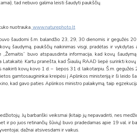
mai), tad nebuvo galima leisti šaudyti paukščių.
tuko nuotrauka.
www.naturephoto.lt
, buvo šaudomi š.m. balandžio 23, 29, 30 dienomis ir gegužės 20 
vų šaudymą, paukščių naikinimas visgi, pradėtas ir vykdytas 
je „Žemaitis“ buvo atspausdinta informacija, kad kovų šaudym
 Latakaitė. Kartu pranešta, kad Šiaulių RAAD liepė surinkti kov
ės naikinti kovų kovo 1 d. – liepos 31 d. laikotarpiu. Š.m. gegužė
ietos gamtosaugininkai kreipėsi į Aplinkos ministeriją ir ši leido š
o, kad gavo paties Aplinkos ministro palaikymą, taip egzekucij
žiotojų. Jų barbariški veiksmai (kitaip jų nepavadinti, nes medži
net ir po juos retinančių šūvių) buvo pradedamas apie 19 val. ir bai
ventojai, dažnai atsivesdami ir vaikus.