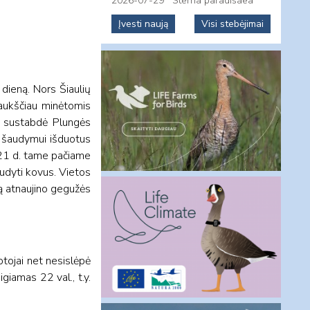
2026-07-29
Sterna paradisaea
Įvesti naują
Visi stebėjimai
dieną. Nors Šiaulių
aukščiau minėtomis
ą sustabdė Plungės
ų šaudymui išduotus
s 21 d. tame pačiame
audyti kovus. Vietos
ą atnaujino gegužės
otojai net nesislėpė
giamas 22 val., t.y.