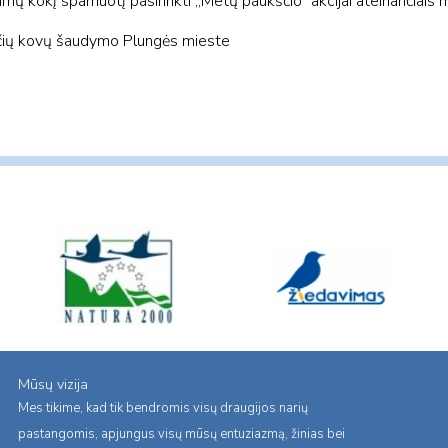
 kokį sparnuotį pasirinkti „Metų paukščio“ akcijai ateinančiais m
inčių kovų šaudymo Plungės mieste
Mūsų vizija
Mes tikime, kad tik bendromis visų draugijos narių
pastangomis, apjungus visų mūsų entuziazmą, žinias bei