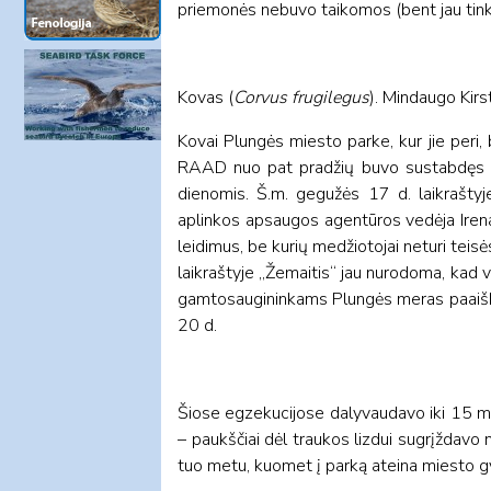
priemonės nebuvo taikomos (bent jau tinka
Kovas (
Corvus frugilegus
). Mindaugo Kirs
Kovai Plungės miesto parke, kur jie peri
RAAD nuo pat pradžių buvo sustabdęs ko
dienomis. Š.m. gegužės 17 d. laikrašty
aplinkos apsaugos agentūros vedėja Irena
leidimus, be kurių medžiotojai neturi teis
laikraštyje „Žemaitis“ jau nurodoma, kad v
gamtosaugininkams Plungės meras paaiškin
20 d.
Šiose egzekucijose dalyvaudavo iki 15 med
– paukščiai dėl traukos lizdui sugrįždavo 
tuo metu, kuomet į parką ateina miesto gy