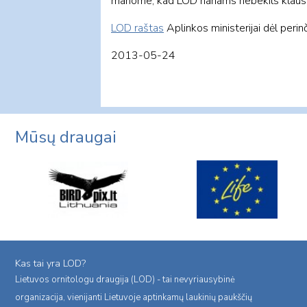
manome, kad LOD nariams nebekils klausimų
LOD raštas
Aplinkos ministerijai dėl per
2013-05-24
Mūsų draugai
Kas tai yra LOD?
Lietuvos ornitologu draugija (LOD) - tai nevyriausybinė
organizacija, vienijanti Lietuvoje aptinkamų laukinių paukščių