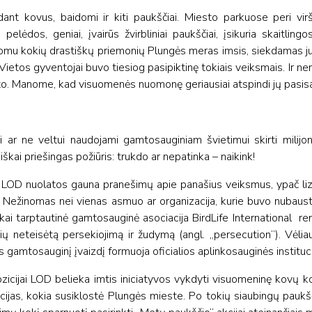
dant kovus, baidomi ir kiti paukščiai. Miesto parkuose peri vi
lėdos, geniai, įvairūs žvirbliniai paukščiai, įsikuria skaitlingo
 įdomu kokių drastiškų priemonių Plungės meras imsis, siekdamas ju
Vietos gyventojai buvo tiesiog pasipiktinę tokiais veiksmais. Ir n
akto. Manome, kad visuomenės nuomonę geriausiai atspindi jų pasi
i ar ne veltui naudojami gamtosauginiam švietimui skirti milijona
ai priešingas požiūris: trukdo ar nepatinka – naikink!
e – LOD nuolatos gauna pranešimų apie panašius veiksmus, ypač liz
etų. Nežinomas nei vienas asmuo ar organizacija, kurie buvo nubaus
 kai tarptautinė gamtosauginė asociacija BirdLife International re
 neteisėtą persekiojimą ir žudymą (angl. „persecution“). Vėliau
 gamtosauginį įvaizdį formuoja oficialios aplinkosauginės instituc
pozicijai LOD belieka imtis iniciatyvos vykdyti visuomeninę kovų k
acijas, kokia susiklostė Plungės mieste. Po tokių siaubingų paukš