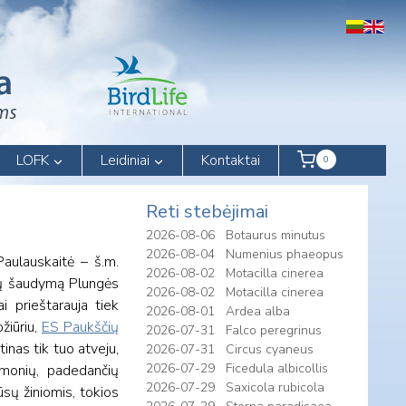
LOFK
Leidiniai
Kontaktai
0
Reti stebėjimai
2026-08-06
Botaurus minutus
2026-08-04
Numenius phaeopus
Paulauskaitė – š.m.
2026-08-02
Motacilla cinerea
ovų šaudymą Plungės
2026-08-02
Motacilla cinerea
i prieštarauja tiek
2026-08-01
Ardea alba
žiūriu,
ES Paukščių
2026-07-31
Falco peregrinus
inas tik tuo atveju,
2026-07-31
Circus cyaneus
2026-07-29
Ficedula albicollis
emonių, padedančių
2026-07-29
Saxicola rubicola
sų žiniomis, tokios