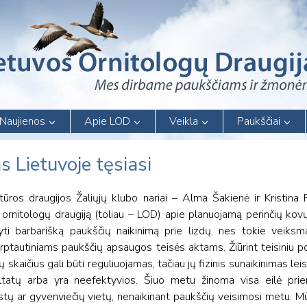
Naujienos
Apie LOD
Veikla
Paukščiai
s Lietuvoje tęsiasi
ūros draugijos Žaliųjų klubo nariai – Alma Šakienė ir Kristina 
 ornitologų draugiją (toliau – LOD) apie planuojamą perinčių k
i barbarišką paukščių naikinimą prie lizdų, nes tokie veiksma
arptautiniams paukščių apsaugos teisės aktams. Žiūrint teisiniu po
kaičius gali būti reguliuojamas, tačiau jų fizinis sunaikinimas leist
ltatų arba yra neefektyvios. Šiuo metu žinoma visa eilė pri
stų ar gyvenviečių vietų, nenaikinant paukščių veisimosi metu. Mū