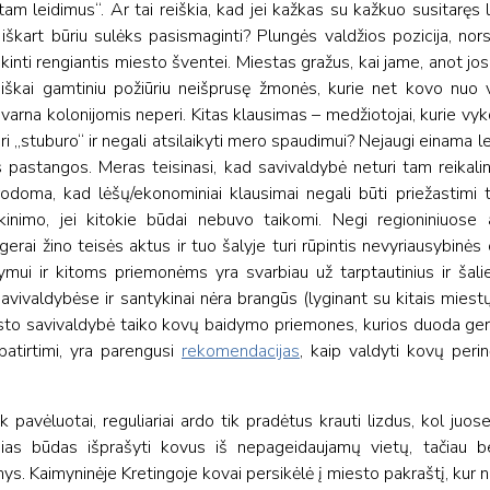
 tam leidimus“. Ar tai reiškia, kad jei kažkas su kažkuo susitaręs 
i iškart būriu sulėks pasismaginti? Plungės valdžios pozicija, nor
ikinti rengiantis miesto šventei. Miestas gražus, kai jame, anot jos,
iškai gamtiniu požiūriu neišprusę žmonės, kurie net kovo nuo v
 varna kolonijomis neperi. Kitas klausimas – medžiotojai, kurie vykd
ri „stuburo“ ir negali atsilaikyti mero spaudimui? Nejaugi einama le
pastangos. Meras teisinasi, kad savivaldybė neturi tam reikali
odoma, kad lėšų/ekonominiai klausimai negali būti priežastimi 
ikinimo, jei kitokie būdai nebuvo taikomi. Negi regioniniuose
erai žino teisės aktus ir tuo šalyje turi rūpintis nevyriausybinės
ymui ir kitoms priemonėms yra svarbiau už tarptautinius ir šal
savivaldybėse ir santykinai nėra brangūs (lyginant su kitais miest
esto savivaldybė taiko kovų baidymo priemones, kurios duoda ger
atirtimi, yra parengusi
rekomendacijas
, kaip valdyti kovų perin
 pavėluotai, reguliariai ardo tik pradėtus krauti lizdus, kol juose 
sias būdas išprašyti kovus iš nepageidaujamų vietų, tačiau be
onys. Kaimyninėje Kretingoje kovai persikėlė į miesto pakraštį, kur