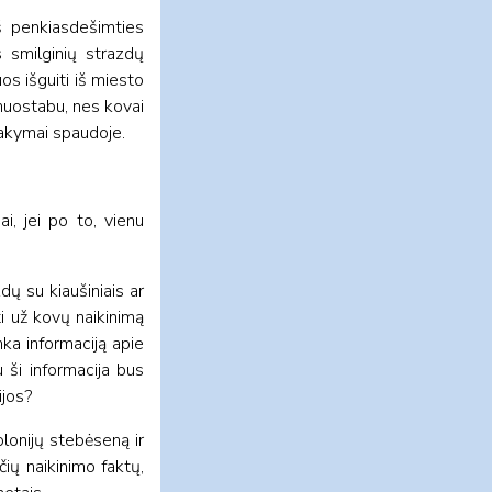
rš penkiasdešimties
s smilginių strazdų
os išguiti iš miesto
enuostabu, nes kovai
sakymai spaudoje.
i, jei po to, vienu
dų su kiaušiniais ar
ti už kovų naikinimą
nka informaciją apie
 ši informacija bus
ijos?
olonijų stebėseną ir
čių naikinimo faktų,