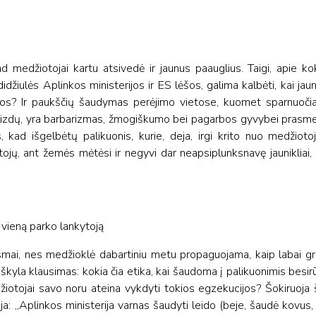
d medžiotojai kartu atsivedė ir jaunus paauglius. Taigi, apie ko
žiulės Aplinkos ministerijos ir ES lėšos, galima kalbėti, kai jau
s? Ir paukščių šaudymas perėjimo vietose, kuomet sparnuočia
e lizdų, yra barbarizmas, žmogiškumo bei pagarbos gyvybei prasme.
kad išgelbėtų palikuonis, kurie, deja, irgi krito nuo medžiot
ojų, ant žemės mėtėsi ir negyvi dar neapsiplunksnavę jaunikliai, 
 vieną parko lankytoją
smai, nes medžioklė dabartiniu metu propaguojama, kaip labai g
 Iškyla klausimas: kokia čia etika, kai šaudoma į palikuonimis besirū
žiotojai savo noru ateina vykdyti tokios egzekucijos? Šokiruoja
ija: „Aplinkos ministerija varnas šaudyti leido (beje, šaudė kovu