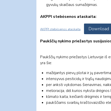
gyvulių skaičiaus sumažėjimas.
AKPPI stebėsenos ataskaita:
Download
AKPPI stebėsenos ataskaita
Paukščių nykimo priežastys susijusio
Paukščių nykimo priežastys Lietuvoje iš 
yra šie:
mažėjantys pievų plotai ir jų paverti
intensyvus pesticidų ir trąšų naudojima
per anksti vykdomas šienavimas, naikinan
melioracija, dėl kurios nyksta drėgnos
klimato kaita, keičianti drėgmės ir tem
paukščiams svarbių kraštovaizdžio el