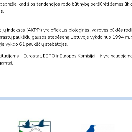
pabrėžia, kad šios tendencijos rodo būtinybę peržiūrėti žemės ūkio p
s.
ijų indeksas (AKPPI) yra oficialus biologinės įvairovės būklės rod
ja įprastų paukščių gausos stebėseną Lietuvoje vykdo nuo 1994 m.
yje vykdo 61 paukščių stebėtojas.
tucijoms – Eurostat, EBPO ir Europos Komisijai – ir yra naudojamo
gamtai.