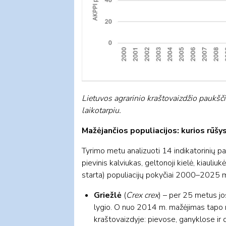
Lietuvos agrarinio kraštovaizdžio paukš
laikotarpiu.
Mažėjančios populiacijos: kurios rūšy
Tyrimo metu analizuoti 14 indikatorinių pa
pievinis kalviukas, geltonoji kielė, kiauliu
starta) populiacijų pokyčiai 2000–2025 m. 
Griežlė
(
Crex crex
) – per 25 metus j
lygio. O nuo 2014 m. mažėjimas tapo r
kraštovaizdyje: pievose, ganyklose ir