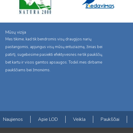
Mūsų vizija
Mes tikime, kad tik bendromis visų draugijos narių
pastangomis, apjungus visų mūsų entuziazmą, žinias bei
patirtį, sugebėsime pasiekti efektyvesnės ne tik paukščių,
bet kartu ir visos gamtos apsaugos. Todėl mes dirbame
paukščiams bei žmonėms.
Naujienos
Apie LOD
Veikla
Paukščiai