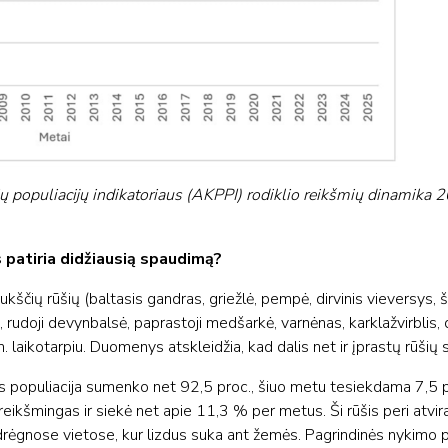
čių populiacĳų indikatoriaus (AKPPI) rodiklio reikšmių dinamik
s patiria didžiausią spaudimą?
ukščių rūšių (baltasis gandras, griežlė, pempė, dirvinis vieversys,
kė, rudoji devynbalsė, paprastoji medšarkė, varnėnas, karklažvirblis, d
laikotarpiu. Duomenys atskleidžia, kad dalis net ir įprastų rūšių s
os populiacija sumenko net 92,5 proc., šiuo metu tesiekdama 7,5 
eikšmingas ir siekė net apie 11,3 % per metus. Ši rūšis peri atvi
 drėgnose vietose, kur lizdus suka ant žemės. Pagrindinės nykimo 