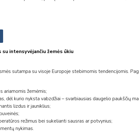
s su intensyvėjančiu žemės ūkiu
esmės sutampa su visoje Europoje stebimomis tendencijomis. Pagrin
mas ariamomis žemėmis;
s, dėl kurio nyksta vabzdžiai – svarbiausias daugelio paukščių mais
tis lizdus ir jauniklius;
 buveinės;
peratūros režimus bei sukelianti sausras ar potvynius;
ementų nykimas.