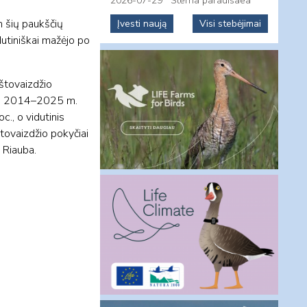
2026-07-29
Sterna paradisaea
 šių paukščių
Įvesti naują
Visi stebėjimai
dutiniškai mažėjo po
aštovaizdžio
 tai 2014–2025 m.
c., o vidutinis
štovaizdžio pokyčiai
 Riauba.