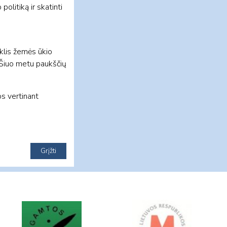
olitiką ir skatinti
iklis žemės ūkio
 Šiuo metu paukščių
s vertinant