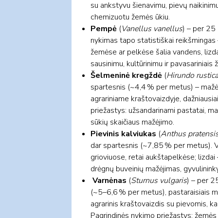
su ankstyvu šienavimu, pievų naikinimu
chemizuotu žemės ūkiu.
Pempė
(
Vanellus vanellus
) – per 25
nykimas tapo statistiškai reikšmingas
žemėse ar pelkėse šalia vandens, lizd
sausinimu, kultūrinimu ir pavasariniais
Šelmeninė kregždė
(
Hirundo rustic
spartesnis (~4,4 % per metus) – mažėji
agrariniame kraštovaizdyje, dažniausiai
priežastys: užsandarinami pastatai, ma
sūkių skaičiaus mažėjimo.
Pievinis kalviukas
(
Anthus pratensi
dar spartesnis (~7,85 % per metus). Ve
grioviuose, retai aukštapelkėse; lizda
drėgnų buveinių mažėjimas, gyvulinink
Varnėnas
(
Sturnus vulgaris
) – per 2
(~5–6,6 % per metus), pastaraisiais me
agrarinis kraštovaizdis su pievomis, ka
Pagrindinės nykimo priežastys: žemės 