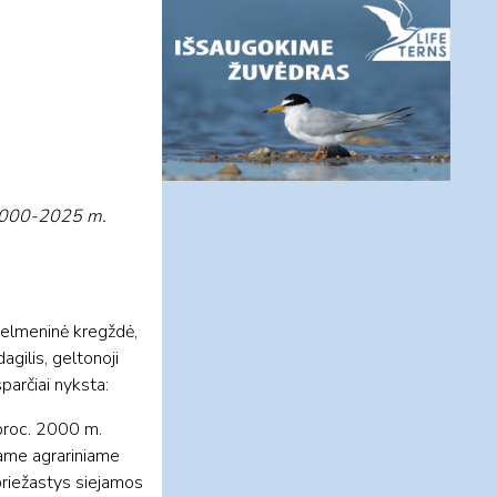
a 2000-2025 m.
 šelmeninė kregždė,
agilis, geltonoji
parčiai nyksta:
proc. 2000 m.
rame agrariniame
priežastys siejamos