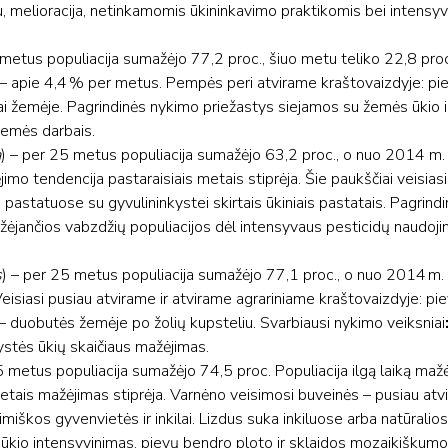
, melioracija, netinkamomis ūkininkavimo praktikomis bei intensyvėj
 metus populiacija sumažėjo 77,2 proc., šiuo metu teliko 22,8 pr
 – apie 4,4 % per metus. Pempės peri atvirame kraštovaizdyje: pi
ai žemėje. Pagrindinės nykimo priežastys siejamos su žemės ūkio i
 žemės darbais.
a
) – per 25 metus populiacija sumažėjo 63,2 proc., o nuo 2014 m
mo tendencija pastaraisiais metais stiprėja. Šie paukščiai veisias
 pastatuose su gyvulininkystei skirtais ūkiniais pastatais. Pagrin
žėjančios vabzdžių populiacijos dėl intensyvaus pesticidų naudojim
s
) – per 25 metus populiacija sumažėjo 77,1 proc., o nuo 2014 m
isiasi pusiau atvirame ir atvirame agrariniame kraštovaizdyje: pi
i – duobutės žemėje po žolių kupsteliu. Svarbiausi nykimo veiksniai
ystės ūkių skaičiaus mažėjimas.
5 metus populiacija sumažėjo 74,5 proc. Populiacija ilgą laiką maž
tais mažėjimas stiprėja. Varnėno veisimosi buveinės – pusiau atvir
imiškos gyvenvietės ir inkilai. Lizdus suka inkiluose arba natūrali
ūkio intensyvinimas, pievų bendro ploto ir sklaidos mozaikiškumo 