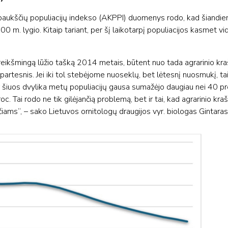
aukščių populiacijų indekso (AKPPI) duomenys rodo, kad šiandien
 m. lygio. Kitaip tariant, per šį laikotarpį populiacijos kasmet vi
 reikšmingą lūžio tašką 2014 metais, būtent nuo tada agrarinio kr
partesnis. Jei iki tol stebėjome nuoseklų, bet lėtesnį nuosmukį,
er šiuos dvylika metų populiacijų gausa sumažėjo daugiau nei 40 pro
. Tai rodo ne tik gilėjančią problemą, bet ir tai, kad agrarinio kra
iams“, – sako Lietuvos ornitologų draugijos vyr. biologas Gintaras