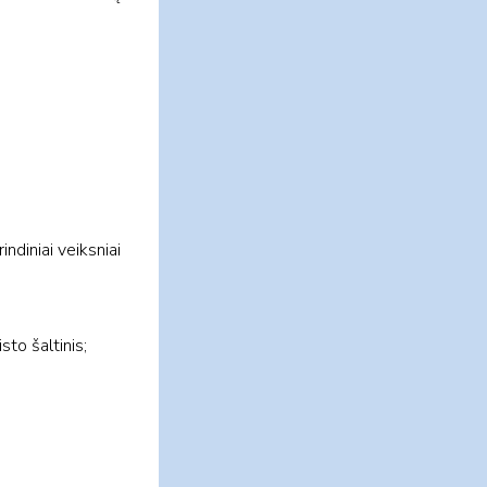
diniai veiksniai
to šaltinis;