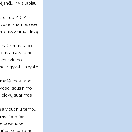
ančiu ir vis labiau
oc.,o nuo 2014 m.
evose, ariamosiose
ntensyvinimu, dirvų
. mažėjimas tapo
i pusiau atvirame
dinės nykimo
o ir gyvulininkystė
. mažėjimas tapo
evose, sausinimo
:
pievų suarimas,
ėja vidutiniu tempu
as ir atviras
ose uoksuose.
ir lauke laikomų