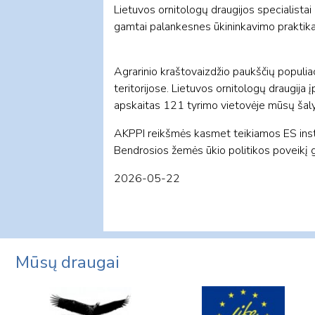
Lietuvos ornitologų draugijos specialistai 
gamtai palankesnes ūkininkavimo praktika
Agrarinio kraštovaizdžio paukščių populiac
teritorijose. Lietuvos ornitologų draugi
apskaitas 121 tyrimo vietovėje mūsų šal
AKPPI reikšmės kasmet teikiamos ES insti
Bendrosios žemės ūkio politikos poveikį 
2026-05-22
Mūsų draugai