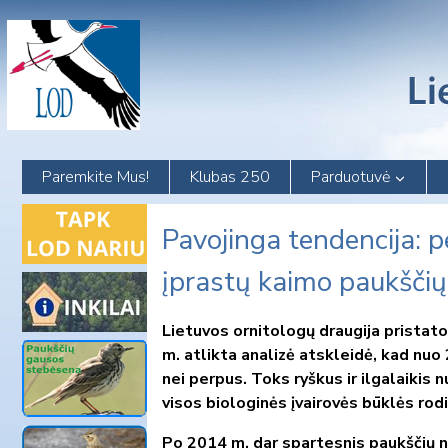
Skip
to
content
Paremkite Mus!
Klubas 250
Parduotuvė
Pavojinga tendencija: 
įprastų kaimo paukščių
Lietuvos ornitologų draugija pristat
m. atlikta analizė atskleidė, kad nu
nei perpus. Toks ryškus ir ilgalaikis
visos biologinės įvairovės būklės rodi
Po 2014 m. dar spartesnis paukščių 