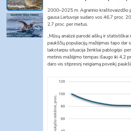
2000–2025 m. Agrarinio kraštovaizdžio p
gausa Lietuvoje sudaro vos 46,7 proc. 2000
2,7 proc. per metus.
„Mūsų analizė parodė aiškų ir statistiškai
paukščių populiacijų mažėjimas tapo dar s
laikotarpiu situacija ženkliai pablogėjo: p
metinis mažėjimo tempas išaugo iki 4,2 proc
daro vis stipresnį neigiamą poveikį paukšč