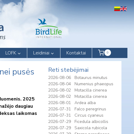
LOFK
Leidiniai
Kontaktai
0
Reti stebėjimai
 nei pusės
2026-08-06
Botaurus minutus
2026-08-04
Numenius phaeopus
2026-08-02
Motacilla cinerea
2026-08-02
Motacilla cinerea
 duomenis. 2025
2026-08-01
Ardea alba
umažėjo daugiau
2026-07-31
Falco peregrinus
indeksas laikomas
2026-07-31
Circus cyaneus
2026-07-29
Ficedula albicollis
2026-07-29
Saxicola rubicola