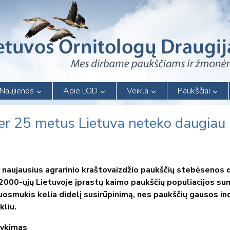
Naujienos
Apie LOD
Veikla
Paukščiai
per 25 metus Lietuva neteko daugiau
o naujausius agrarinio kraštovaizdžio paukščių stebėsenos
o 2000-ųjų Lietuvoje įprastų kaimo paukščių populiacijos s
 nuosmukis kelia didelį susirūpinimą, nes paukščių gausos 
kliu.
nykimas