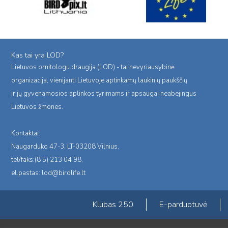
Kas tai yra LOD?
Lietuvos ornitologu draugija (LOD) - tai nevyriausybinė
organizacija, vienijanti Lietuvoje aptinkamų laukinių paukščių
ir jų gyvenamosios aplinkos tyrimams ir apsaugai neabejingus
Lietuvos žmones.
Kontaktai:
Naugarduko 47-3, LT-03208 Vilnius,
tel/faks:(8 5) 213 04 98,
el.pastas:
lod@birdlife.lt
Klubas 250
E-parduotuvė