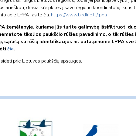
gi už skirtingus Lietuvos regionus, todėl jei planuojate vykti į p
usiai ieškoti, drąsiai kreipkitės į savo regiono koordinatorių, kuris t
nfo apie LPPA rasite čia:
https://www.birdlife.lt/lppa
 žemėlapyje, kuriame jūs turite galimybę išsifiltruoti d
 nematote tikslios paukščio rūšies pavadinimo, o tik rūšies
, sąrašą su rūšių identifikacijos nr. patalpinome LPPA sveta
rėti
čia
.
risidėti prie Lietuvos paukščių apsaugos.