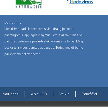
Mūsų vizija
Mes tikime, kad tik bendromis visų draugijos narių
pastangomis, apjungus visų mūsų entuziazmą, žinias bei
patirtį, sugebėsime pasiekti efektyvesnės ne tik paukščių,
bet kartu ir visos gamtos apsaugos. Todėl mes dirbame
paukščiams bei žmonėms.
Naujienos
Apie LOD
Veikla
Paukščiai