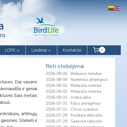
LOFK
Leidiniai
Kontaktai
0
Reti stebėjimai
2026-08-06
Botaurus minutus
2026-08-04
Numenius phaeopus
oktuves. Dar vasario
2026-08-02
Motacilla cinerea
Nesnaudžia ir geniai
2026-08-02
Motacilla cinerea
uoktuvės šiais metais
2026-08-01
Ardea alba
alsus.
2026-07-31
Falco peregrinus
2026-07-31
Circus cyaneus
rskridusių artimųjų
2026-07-29
Ficedula albicollis
giesmės. Stebėti ir
2026-07-29
Saxicola rubicola