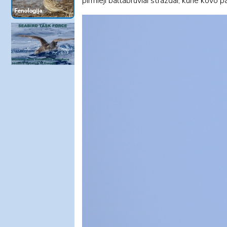
pirmieji baltabruviai strazdai, kurie kovo 