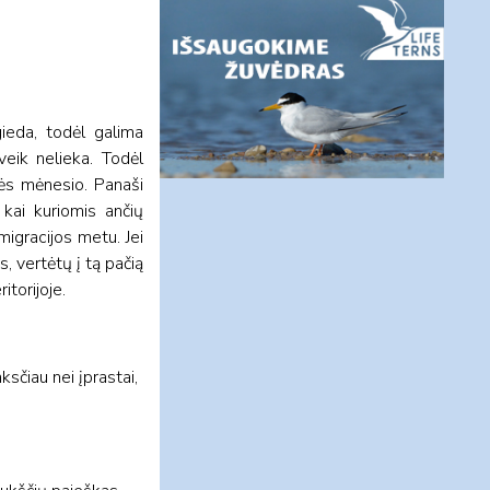
gieda, todėl galima
veik nelieka. Todėl
žės mėnesio. Panaši
 kai kuriomis ančių
migracijos metu. Jei
, vertėtų į tą pačią
itorijoje.
ksčiau nei įprastai,