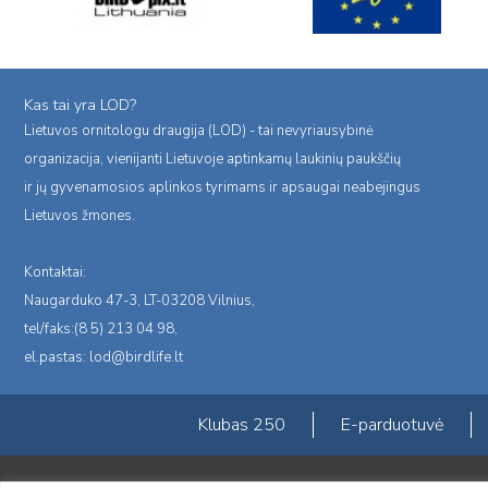
Kas tai yra LOD?
Lietuvos ornitologu draugija (LOD) - tai nevyriausybinė
organizacija, vienijanti Lietuvoje aptinkamų laukinių paukščių
ir jų gyvenamosios aplinkos tyrimams ir apsaugai neabejingus
Lietuvos žmones.
Kontaktai:
Naugarduko 47-3, LT-03208 Vilnius,
tel/faks:(8 5) 213 04 98,
el.pastas:
lod@birdlife.lt
Klubas 250
E-parduotuvė