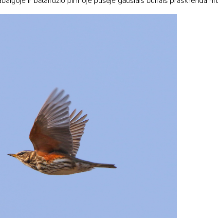
pabaigoje ir balandžio pirmoje pusėje gausiais būriais praskrenda mū