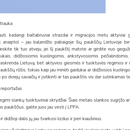
otrauka
uti, kadangi baltabruviai strazdai ir migracijos metu aktyviai 
et anaiptol – jau balandžio pabaigoje šių paukščių Lietuvoje be
skite tik tuo atveju, jei šį paukštį matote ar girdite nuo gegu
idukais, didžiosiomis kuolingomis, ankstyvosiomis pečialindomis,
 praskrenda Lietuvą, bet aktyvios giesmės ir tuoktuvės regimos ir 
kščių rūšis, tokias kaip jau minėti gaidukai ar didžiosios kuolingos
po dviejų savaičių ir įsitikinti ar tas paukštis vis dar sutinkamas ter
 reportažas
regimi slankų tuoktuviniai skrydžiai. Šiais metais slankos sugrįžo an
us paukščius, galite juos jau vesti į LPPA.
didžioji dalis jų jau tvarkosi lizdus ir peri kiaušinius.