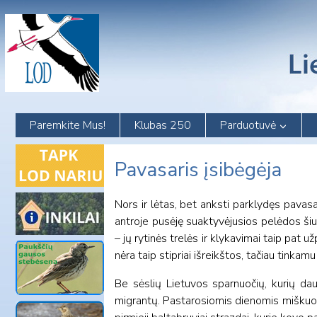
Skip
to
content
Paremkite Mus!
Klubas 250
Parduotuvė
Pavasaris įsibėgėja
Nors ir lėtas, bet anksti parklydęs pavas
antroje pusėję suaktyvėjusios pelėdos šiuo
– jų rytinės trelės ir klykavimai taip pat u
nėra taip stipriai išreikštos, tačiau tinkam
Be sėslių Lietuvos sparnuočių, kurių dau
migrantų. Pastarosiomis dienomis miškuose