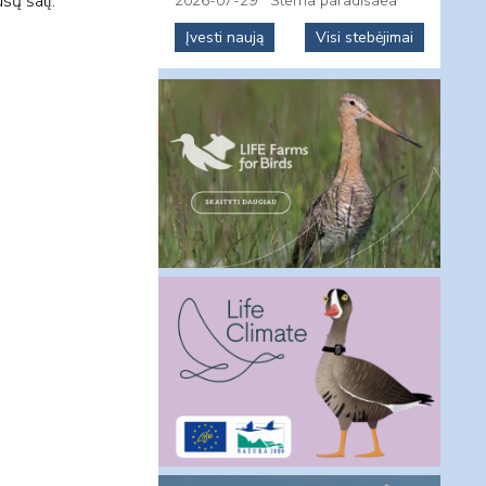
sų šalį.
2026-07-29
Sterna paradisaea
Įvesti naują
Visi stebėjimai