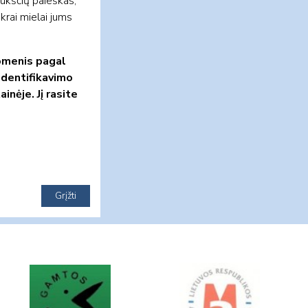
aukščių paieškas,
ikrai mielai jums
uomenis pagal
 identifikavimo
inėje. Jį rasite