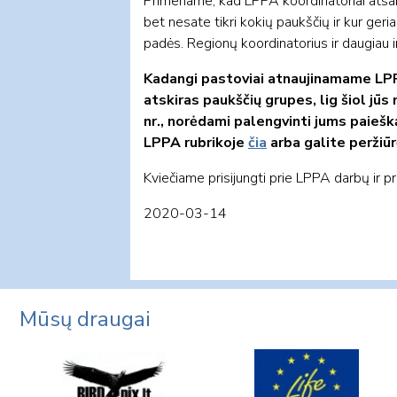
Primename, kad LPPA koordinatoriai atsakin
bet nesate tikri kokių paukščių ir kur geria
padės. Regionų koordinatorius ir daugiau i
Kadangi pastoviai atnaujinamame LPPA
atskiras paukščių grupes, lig šiol jūs
nr., norėdami palengvinti jums paiešką
LPPA rubrikoje
čia
arba galite peržiū
Kviečiame prisijungti prie LPPA darbų ir p
2020-03-14
Mūsų draugai