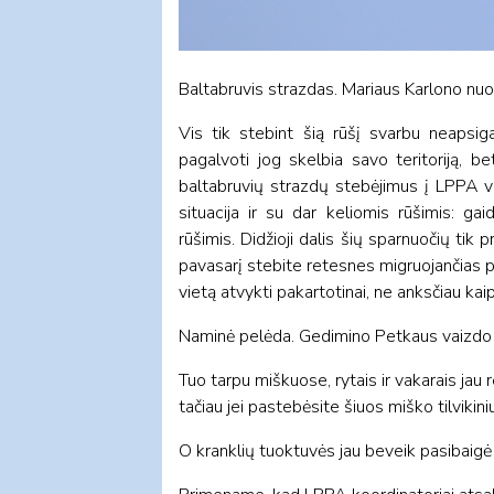
Baltabruvis strazdas. Mariaus Karlono nu
Vis tik stebint šią rūšį svarbu neapsiga
pagalvoti jog skelbia savo teritoriją, b
baltabruvių strazdų stebėjimus į LPPA ve
situacija ir su dar keliomis rūšimis: ga
rūšimis. Didžioji dalis šių sparnuočių tik
pavasarį stebite retesnes migruojančias pau
vietą atvykti pakartotinai, ne anksčiau kaip 
Naminė pelėda. Gedimino Petkaus vaizdo
Tuo tarpu miškuose, rytais ir vakarais jau 
tačiau jei pastebėsite šiuos miško tilvikini
O kranklių tuoktuvės jau beveik pasibaigė ir 