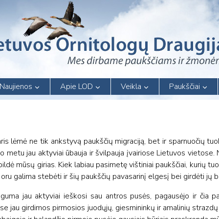
Naujienos
Apie LOD
Veikla
Paukščiai
aris lėmė ne tik ankstyvą paukščių migraciją, bet ir sparnuočių tu
 metu jau aktyviai ūbauja ir švilpauja įvairiose Lietuvos vietose. 
žpildė mūsų girias. Kiek labiau pasimetę vištiniai paukščiai, kurių t
u oru galima stebėti ir šių paukščių pavasarinį elgesį bei girdėti jų b
guma jau aktyviai ieškosi sau antros pusės, pagausėjo ir čia pa
 jau girdimos pirmosios juodųjų, giesmininkų ir amalinių strazdų 