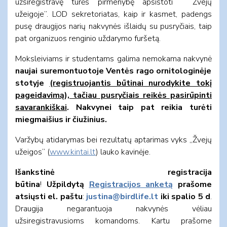
užsiregistravę turės pirmenybę apsistoti “Žvejų
užeigoje”. LOD sekretoriatas, kaip ir kasmet, padengs
pusę draugijos narių nakvynės išlaidų su pusryčiais, taip
pat organizuos renginio uždarymo furšetą.
Moksleiviams ir studentams galima nemokama nakvynė
naujai suremontuotoje Ventės rago ornitologinėje
stotyje
(registruojantis būtinai nurodykite tokį
pageidavimą), tačiau pusryčiais reikės pasirūpinti
savarankiškai
. Nakvynei taip pat reikia turėti
miegmaišius ir čiužinius.
Varžybų atidarymas bei rezultatų aptarimas vyks „Žvejų
užeigos“ (
www.kintai.lt
) lauko kavinėje.
Išankstinė registracija
būtina
!
Užpildytą
Registracijos anketą
prašome
atsiųsti el. paštu
:
justina@birdlife.lt
iki spalio 5 d
.
Draugija negarantuoja nakvynės vėliau
užsiregistravusioms komandoms. Kartu prašome