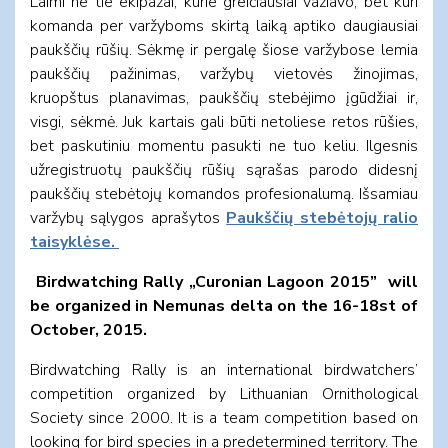
Laimi ne tie ekipažai, kurie greičiausiai važiavo, bet kuri
komanda per varžyboms skirtą laiką aptiko daugiausiai
paukščių rūšių. Sėkmę ir pergalę šiose varžybose lemia
paukščių pažinimas, varžybų vietovės žinojimas,
kruopštus planavimas, paukščių stebėjimo įgūdžiai ir,
visgi, sėkmė. Juk kartais gali būti netoliese retos rūšies,
bet paskutiniu momentu pasukti ne tuo keliu. Ilgesnis
užregistruotų paukščių rūšių sąrašas parodo didesnį
paukščių stebėtojų komandos profesionalumą. Išsamiau
varžybų sąlygos aprašytos
Paukščių stebėtojų ralio
taisyklėse.
Birdwatching Rally „Curonian Lagoon 2015” will
be organized in Nemunas delta on the 16-18st of
October, 2015.
Birdwatching Rally is an international birdwatchers’
competition organized by Lithuanian Ornithological
Society since 2000. It is a team competition based on
looking for bird species in a predetermined territory. The