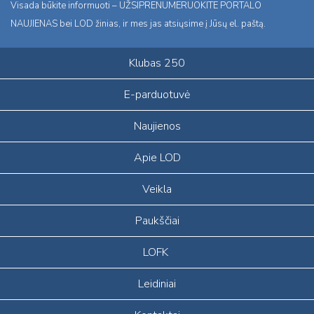
Visada būkite informuoti – UŽSIPRENUMERUOKITE PORTALO
NAUJIENAS bei LOD žinias, ir mes jas atsiųsime į Jūsų el. paštą.
Klubas 250
E-parduotuvė
Naujienos
Apie LOD
Veikla
Paukščiai
LOFK
Leidiniai