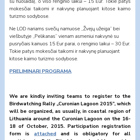
su nuolaida), o viso renginio laikui – 15 Eur. Tokie patys
mokesčiai taikomi ir nakvynę planuojant kitose kaimo
turizmo sodybose.
Ne LOD nariams svečių namuose „Žvejų užeiga“ bei
viešbutyje „Pelikanas“ vienam asmeniui nakvynė su
pusryčiais kainuos 15 Eur parai, o renginio laikui – 30 Eur.
Tokie patys mokesčiai taikomi ir nakvynę planuojant
kitose kaimo turizmo sodybose.
PRELIMINARI PROGRAMA
We are kindly inviting teams to register to the
Birdwatching Rally „Curonian Lagoon 2015”, which
will be organized, as usually, in coastal region of
Lithuania around the Curonian Lagoon on the 16-
18 of October, 2015. Participation registration
form is
attached
and is obligatory for all