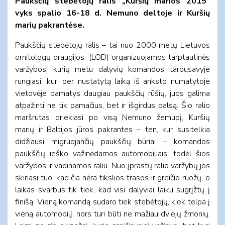
Paukščių stebėtojų ralis „Kuršių marios 2015”
vyks spalio 16-18 d. Nemuno deltoje ir Kuršių
marių pakrantėse.
Paukščių stebėtojų ralis – tai nuo 2000 metų Lietuvos
ornitologų draugijos (LOD) organizuojamos tarptautinės
varžybos, kurių metu dalyvių komandos tarpusavyje
rungiasi, kuri per nustatytą laiką iš anksto numatytoje
vietovėje pamatys daugiau paukščių rūšių, juos galima
atpažinti ne tik pamačius, bet ir išgirdus balsą. Šio ralio
maršrutas driekiasi po visą Nemuno žemupį, Kuršių
marių ir Baltijos jūros pakrantes – ten, kur susitelkia
didžiausi migruojančių paukščių būriai – komandos
paukščių ieško važinėdamos automobiliais, todėl šios
varžybos ir vadinamos raliu. Nuo įprastų ralio varžybų jos
skiriasi tuo, kad čia nėra tikslios trasos ir greičio ruožų, o
laikas svarbus tik tiek, kad visi dalyviai laiku sugrįžtų į
finišą. Vieną komandą sudaro tiek stebėtojų, kiek telpa į
vieną automobilį, nors turi būti ne mažiau dviejų žmonių.