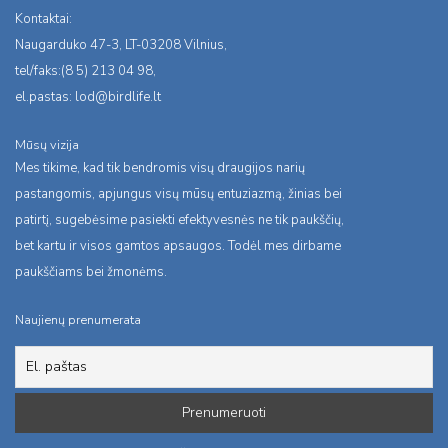
Kontaktai:
Naugarduko 47-3, LT-03208 Vilnius,
tel/faks:(8 5) 213 04 98,
el.pastas:
lod@birdlife.lt
Mūsų vizija
Mes tikime, kad tik bendromis visų draugijos narių
pastangomis, apjungus visų mūsų entuziazmą, žinias bei
patirtį, sugebėsime pasiekti efektyvesnės ne tik paukščių,
bet kartu ir visos gamtos apsaugos. Todėl mes dirbame
paukščiams bei žmonėms.
Naujienų prenumerata