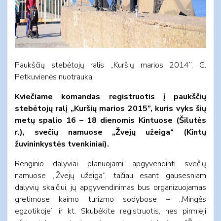
Paukščių stebėtojų ralis „Kuršių marios 2014”. G.
Petkuvienės nuotrauka
Kviečiame komandas registruotis į paukščių
stebėtojų ralį „Kuršių marios 2015”, kuris vyks šių
metų spalio 16 – 18 dienomis Kintuose (Šilutės
r.), svečių namuose „Žvejų užeiga“ (Kintų
žuvininkystės tvenkiniai).
Renginio dalyviai planuojami apgyvendinti svečių
namuose „Žvejų užeiga“, tačiau esant gausesniam
dalyvių skaičiui, jų apgyvendinimas bus organizuojamas
gretimose kaimo turizmo sodybose – „Mingės
egzotikoje“ ir kt. Skubėkite registruotis, nes pirmieji