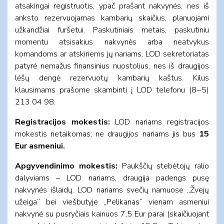
atsakingai registruotis, ypač prašant nakvynės, nes iš
anksto rezervuojamas kambarių skaičius, planuojami
užkandžiai furšetui. Paskutiniais metais, paskutiniu
momentu atsisakius nakvynės arba neatvykus
komandoms ar atskiriems jų nariams, LOD sekretoriatas
patyrė nemažus finansinius nuostolius, nes iš draugijos
lėšų dengė rezervuotų kambarių kaštus. Kilus
klausimams prašome skambinti į LOD telefonu (8~5)
213 04 98.
Registracijos mokestis:
LOD nariams registracijos
mokestis netaikomas; ne draugijos nariams jis bus
15
Eur asmeniui.
Apgyvendinimo mokestis:
Paukščių stebėtojų ralio
dalyviams – LOD nariams, draugija padengs pusę
nakvynės išlaidų. LOD nariams svečių namuose „Žvejų
užeiga“ bei viešbutyje „Pelikanas“ vienam asmeniui
nakvynė su pusryčiais kainuos 7,5 Eur parai (skaičiuojant