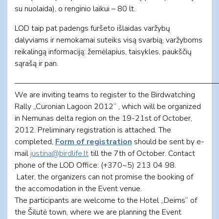
su nuolaida), o renginio laikui – 80 lt.
LOD taip pat padengs furšeto išlaidas varžybų
dalyviams ir nemokamai suteiks visą svarbią, varžyboms
reikalingą informaciją: žemėlapius, taisykles, paukščių
sąrašą ir pan.
——————————————————————————
We are inviting teams to register to the Birdwatching
Rally „Curonian Lagoon 2012” , which will be organized
in Nemunas delta region on the 19-21st of October,
2012. Preliminary registration is attached. The
completed,
Form of registration
should be sent by e-
mail
justina@birdlife.lt
till the 7th of October. Contact
phone of the LOD Office: (+370~5) 213 04 98.
Later, the organizers can not promise the booking of
the accomodation in the Event venue.
The participants are welcome to the Hotel „Deims“ of
the Šilutė town, where we are planning the Event