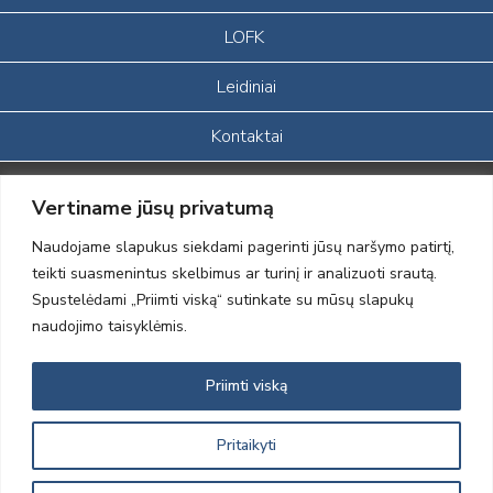
LOFK
Leidiniai
Kontaktai
Portalas sukurtas įgyvendinant Lietuvos Respublikos, Europos
Vertiname jūsų privatumą
ekonominės erdvės ir Norvegijos finansinių mechanizmų iš dalies
finansuojamą paprojektį
Naudojame slapukus siekdami pagerinti jūsų naršymo patirtį,
„LOD visuomeninės /gamtosauginės veiklos sustiprinimas ir įvaizdžio
teikti suasmenintus skelbimus ar turinį ir analizuoti srautą.
formavimas įtraukiant visuomenę į aplinkosauginių tyrimų veiklą“
Spustelėdami „Priimti viską“ sutinkate su mūsų slapukų
(paprojekčio
įgyvendinimo sutarties numeris 2004-LT0008-NVO-1EEE/NOR-02-
naudojimo taisyklėmis.
059)
Priimti viską
2012 © Lietuvos Ornitologų Draugija © 2014, Visos teisės saugomos
Pritaikyti