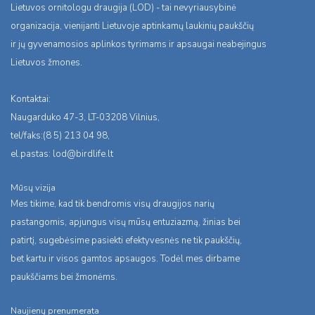
Lietuvos ornitologu draugija (LOD) - tai nevyriausybinė
organizacija, vienijanti Lietuvoje aptinkamų laukinių paukščių
ir jų gyvenamosios aplinkos tyrimams ir apsaugai neabejingus
Lietuvos žmones.
Kontaktai:
Naugarduko 47-3, LT-03208 Vilnius,
tel/faks:(8 5) 213 04 98,
el.pastas:
lod@birdlife.lt
Mūsų vizija
Mes tikime, kad tik bendromis visų draugijos narių
pastangomis, apjungus visų mūsų entuziazmą, žinias bei
patirtį, sugebėsime pasiekti efektyvesnės ne tik paukščių,
bet kartu ir visos gamtos apsaugos. Todėl mes dirbame
paukščiams bei žmonėms.
Naujienų prenumerata