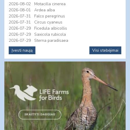
2026-08-02
Motacilla cinerea
2026-08-01
Ardea alba
2026-07-31
Falco peregrinus
2026-07-31
Circus cyaneus
2026-07-29
Ficedula albicollis
2026-07-29
Saxicola rubicola
2026-07-29
Sterna paradisaea
Įvesti naują
Visi stebėjimai