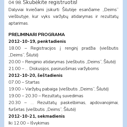
Skubėkite registruotis!
04 98.
Dalyviai kviečiami įsikurti Šilutėje esančiame „Deims“
viešbutyje, kur vyks varžybų atidarymas ir rezultatų
aptarimas.
PRELIMINARI PROGRAMA
2012-10-19, penktadienis
18.00 – Registracijos į renginį pradžia (viešbutis
„Deims“, Šilutė)
20.00 – Renginio atidarymas (viešbutis „Deims“, Šilutė)
21.00 – … Diskusijos, pasiruošimas varžyboms
2012-10-20, šeštadienis
07.00 – Startas
19.00 – Varžybų pabaiga (viešbutis „Deims“, Šilutė)
19.00 – 20.30 – Rezultatų suvedimas
20.30 – … Rezultatų paskelbimas, apdovanojimai,
furšetas (viešbutis „Deims“, Šilutė)
2012-10-21, sekmadienis
Iki 12.00 – Išvykimas