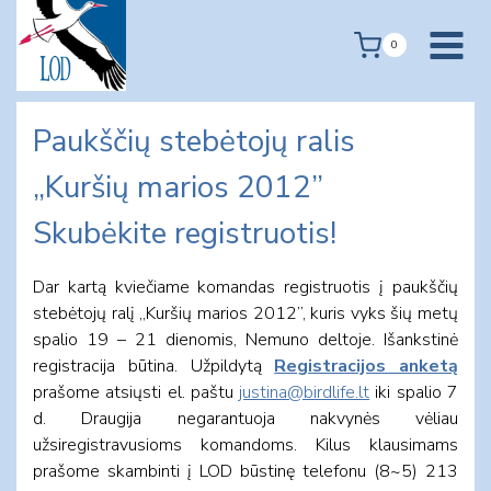
Skip
to
0
content
Paukščių stebėtojų ralis
„Kuršių marios 2012”
Skubėkite registruotis!
Dar kartą kviečiame komandas registruotis į paukščių
stebėtojų ralį „Kuršių marios 2012”, kuris vyks šių metų
spalio 19 – 21 dienomis, Nemuno deltoje. Išankstinė
registracija būtina. Užpildytą
Registracijos anketą
prašome atsiųsti el. paštu
justina@birdlife.lt
iki spalio 7
d. Draugija negarantuoja nakvynės vėliau
užsiregistravusioms komandoms. Kilus klausimams
prašome skambinti į LOD būstinę telefonu (8~5) 213