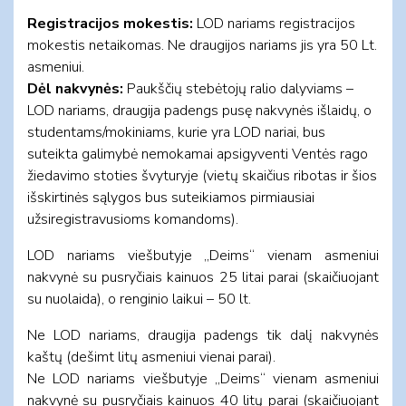
Registracijos mokestis:
LOD nariams registracijos
mokestis netaikomas. Ne draugijos nariams jis yra 50 Lt.
asmeniui.
Dėl nakvynės:
Paukščių stebėtojų ralio dalyviams –
LOD nariams, draugija padengs pusę nakvynės išlaidų, o
studentams/mokiniams, kurie yra LOD nariai, bus
suteikta galimybė nemokamai apsigyventi Ventės rago
žiedavimo stoties švyturyje (vietų skaičius ribotas ir šios
išskirtinės sąlygos bus suteikiamos pirmiausiai
užsiregistravusioms komandoms).
LOD nariams viešbutyje „Deims“ vienam asmeniui
nakvynė su pusryčiais kainuos 25 litai parai (skaičiuojant
su nuolaida), o renginio laikui – 50 lt.
Ne LOD nariams, draugija padengs tik dalį nakvynės
kaštų (dešimt litų asmeniui vienai parai).
Ne LOD nariams viešbutyje „Deims“ vienam asmeniui
nakvynė su pusryčiais kainuos 40 litų parai (skaičiuojant