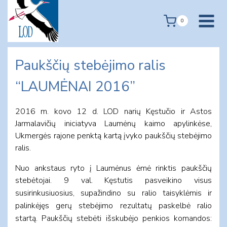
Skip
to
0
content
Paukščių stebėjimo ralis
“LAUMĖNAI 2016”
2016 m. kovo 12 d. LOD narių Kęstučio ir Astos
Jarmalavičių iniciatyva Laumėnų kaimo apylinkėse,
Ukmergės rajone penktą kartą įvyko paukščių stebėjimo
ralis.
Nuo ankstaus ryto į Laumėnus ėmė rinktis paukščių
stebėtojai.
9 val. Kęstutis pasveikino visus
susirinkusiuosius, supažindino su ralio taisyklėmis ir
palinkėjęs gerų stebėjimo rezultatų paskelbė ralio
startą.
Paukščių stebėti išskubėjo penkios komandos: