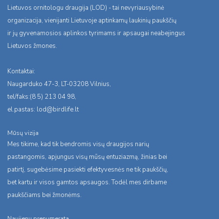
Lietuvos ornitologu draugija (LOD) - tai nevyriausybinė
organizacija, vienijanti Lietuvoje aptinkamų laukinių paukščių
ir jų gyvenamosios aplinkos tyrimams ir apsaugai neabejingus
Lietuvos žmones.
Kontaktai:
Naugarduko 47-3, LT-03208 Vilnius,
tel/faks:(8 5) 213 04 98,
el.pastas:
lod@birdlife.lt
Mūsų vizija
Mes tikime, kad tik bendromis visų draugijos narių
pastangomis, apjungus visų mūsų entuziazmą, žinias bei
patirtį, sugebėsime pasiekti efektyvesnės ne tik paukščių,
bet kartu ir visos gamtos apsaugos. Todėl mes dirbame
paukščiams bei žmonėms.
Naujienų prenumerata