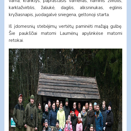
varna, kranklys, paprastasis varnėnas, naminis žvirblis,
karklažvirblis, žaliukė, dagilis, alksninukas, eglinis
kryžiasnapis, juodagalvė sniegena, geltonoji starta.
Iš įdomesnių stebėjimų vertėtų paminėti mažąją gulbę.
Šie paukščiai matomi Laumėnų apylinkėse matomi
retokai.