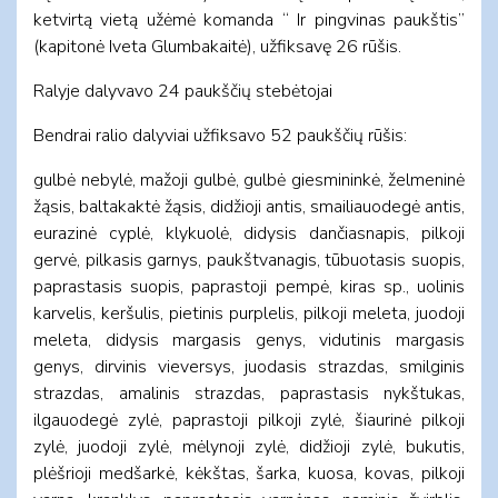
ketvirtą vietą užėmė komanda “ Ir pingvinas paukštis”
(kapitonė Iveta Glumbakaitė), užfiksavę 26 rūšis.
Ralyje dalyvavo 24 paukščių stebėtojai
Bendrai ralio dalyviai užfiksavo 52 paukščių rūšis:
gulbė nebylė, mažoji gulbė, gulbė giesmininkė, želmeninė
žąsis, baltakaktė žąsis, didžioji antis, smailiauodegė antis,
eurazinė cyplė, klykuolė, didysis dančiasnapis, pilkoji
gervė, pilkasis garnys, paukštvanagis, tūbuotasis suopis,
paprastasis suopis, paprastoji pempė, kiras sp., uolinis
karvelis, keršulis, pietinis purplelis, pilkoji meleta, juodoji
meleta, didysis margasis genys, vidutinis margasis
genys, dirvinis vieversys, juodasis strazdas, smilginis
strazdas, amalinis strazdas, paprastasis nykštukas,
ilgauodegė zylė, paprastoji pilkoji zylė, šiaurinė pilkoji
zylė, juodoji zylė, mėlynoji zylė, didžioji zylė, bukutis,
plėšrioji medšarkė, kėkštas, šarka, kuosa, kovas, pilkoji