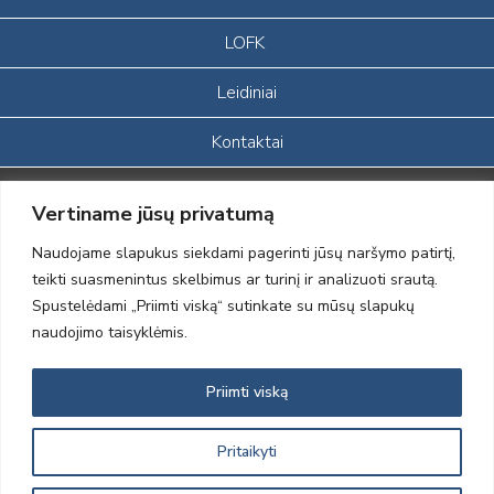
LOFK
Leidiniai
Kontaktai
Portalas sukurtas įgyvendinant Lietuvos Respublikos, Europos
Vertiname jūsų privatumą
ekonominės erdvės ir Norvegijos finansinių mechanizmų iš dalies
finansuojamą paprojektį
Naudojame slapukus siekdami pagerinti jūsų naršymo patirtį,
„LOD visuomeninės /gamtosauginės veiklos sustiprinimas ir įvaizdžio
teikti suasmenintus skelbimus ar turinį ir analizuoti srautą.
formavimas įtraukiant visuomenę į aplinkosauginių tyrimų veiklą“
Spustelėdami „Priimti viską“ sutinkate su mūsų slapukų
(paprojekčio
įgyvendinimo sutarties numeris 2004-LT0008-NVO-1EEE/NOR-02-
naudojimo taisyklėmis.
059)
Priimti viską
2012 © Lietuvos Ornitologų Draugija © 2014, Visos teisės saugomos
Pritaikyti