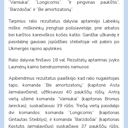
“Varniukai”, “Longicornis”, “Ir pingvinas paukštis”,
“Barzdočiai” ir “Be amortizatorių”.
Tarpinius ralio rezultatus dalyviai aptarinėjo Labeikių
miške, miškininkų įrengtoje poilsiavietėje, prie arbatos
bei karštos kareiviškos košės katilo. Gardžiai užkandę ir
pasidalinę gausiais įspūdžiais stebėtojai vėl pabiro po
Ukmergės rajono apylinkes.
Ralio dalyviai finišavo 18 val. Rezultatų aptarimas įvyko
Laumėnų kaimo bendruomenės namuose.
Apibendrinus rezultatus paaiškėjo, kad ralio nugalėtojais
tapo, komanda “Be amortizatorių” (kapitonė Asta
Jarmalavičienė), užfiksavusi 40 paukščių rūšių. Antrą
vietą užėmė komanda “Varniukai” (kapitonas Bronius
Jareckas), suskaičiavusi 39 rūšis. Trečią vietą pasidalijo
dvi komandos: komanda “Longicornis” (kapitonas
Gintautas Steiblys), ir komanda “Barzdočiai” (kapitonas
Kęstutis Jarmalavičius) suskaičiavę 37 paukščių rūšis,