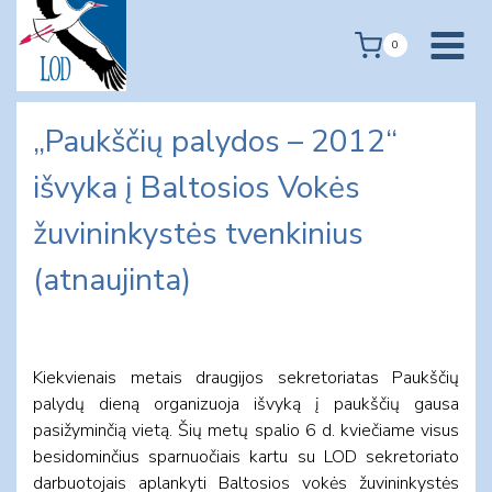
Skip
to
0
content
„Paukščių palydos – 2012“
išvyka į Baltosios Vokės
žuvininkystės tvenkinius
(atnaujinta)
Kiekvienais metais draugijos sekretoriatas Paukščių
palydų dieną organizuoja išvyką į paukščių gausa
pasižyminčią vietą. Šių metų spalio 6 d. kviečiame visus
besidominčius sparnuočiais kartu su LOD sekretoriato
darbuotojais aplankyti Baltosios vokės žuvininkystės