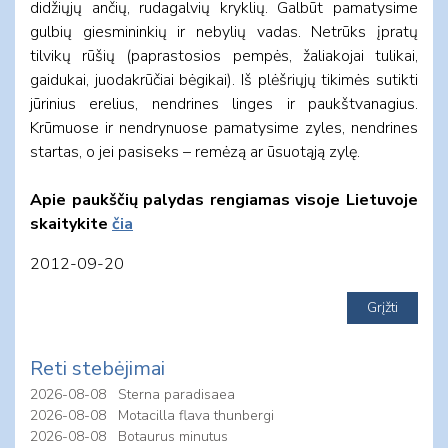
didžiųjų ančių, rudagalvių kryklių. Galbūt pamatysime
gulbių giesmininkių ir nebylių vadas. Netrūks įpratų
tilvikų rūšių (paprastosios pempės, žaliakojai tulikai,
gaidukai, juodakrūčiai bėgikai). Iš plėšriųjų tikimės sutikti
jūrinius erelius, nendrines linges ir paukštvanagius.
Krūmuose ir nendrynuose pamatysime zyles, nendrines
startas, o jei pasiseks – remėzą ar ūsuotąją zylę.
Apie paukščių palydas rengiamas visoje Lietuvoje
skaitykite
čia
2012-09-20
Reti stebėjimai
2026-08-08
Sterna paradisaea
2026-08-08
Motacilla flava thunbergi
2026-08-08
Botaurus minutus