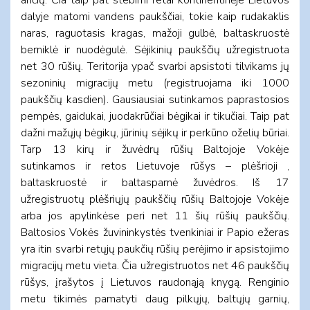
dalyje matomi vandens paukščiai, tokie kaip rudakaklis
naras, raguotasis kragas, mažoji gulbė, baltaskruostė
berniklė ir nuodėgulė. Sėjikinių paukščių užregistruota
net 30 rūšių. Teritorija ypač svarbi apsistoti tilvikams jų
sezoninių migracijų metu (registruojama iki 1000
paukščių kasdien). Gausiausiai sutinkamos paprastosios
pempės, gaidukai, juodakrūčiai bėgikai ir tikučiai. Taip pat
dažni mažųjų bėgikų, jūrinių sėjikų ir perkūno oželių būriai.
Tarp 13 kirų ir žuvėdrų rūšių Baltojoje Vokėje
sutinkamos ir retos Lietuvoje rūšys – plėšrioji ,
baltaskruostė ir baltasparnė žuvėdros. Iš 17
užregistruotų plėšriųjų paukščių rūšių Baltojoje Vokėje
arba jos apylinkėse peri net 11 šių rūšių paukščių.
Baltosios Vokės žuvininkystės tvenkiniai ir Papio ežeras
yra itin svarbi retųjų paukčių rūšių perėjimo ir apsistojimo
migracijų metu vieta. Čia užregistruotos net 46 paukščių
rūšys, įrašytos į Lietuvos raudonąją knygą. Renginio
metu tikimės pamatyti daug pilkųjų, baltųjų garnių,