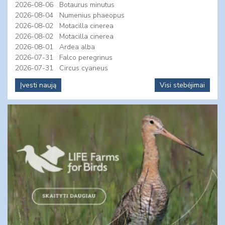
2026-08-06
Botaurus minutus
2026-08-04
Numenius phaeopus
2026-08-02
Motacilla cinerea
2026-08-02
Motacilla cinerea
2026-08-01
Ardea alba
2026-07-31
Falco peregrinus
2026-07-31
Circus cyaneus
Įvesti naują
Visi stebėjimai