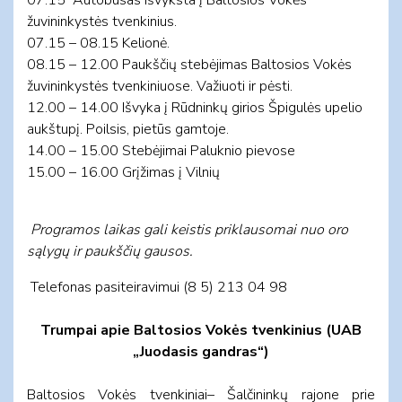
žuvininkystės tvenkinius.
07.15 – 08.15 Kelionė.
08.15 – 12.00 Paukščių stebėjimas Baltosios Vokės
žuvininkystės tvenkiniuose. Važiuoti ir pėsti.
12.00 – 14.00 Išvyka į Rūdninkų girios Špigulės upelio
aukštupį. Poilsis, pietūs gamtoje.
14.00 – 15.00 Stebėjimai Paluknio pievose
15.00 – 16.00 Grįžimas į Vilnių
Programos laikas gali keistis priklausomai nuo oro
sąlygų ir paukščių gausos.
Telefonas pasiteiravimui (8 5) 213 04 98
Trumpai apie Baltosios Vokės tvenkinius (UAB
„Juodasis gandras“)
Baltosios Vokės tvenkiniai– Šalčininkų rajone prie