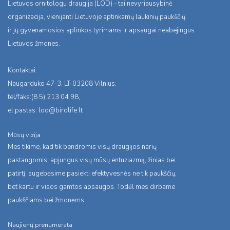
Lietuvos ornitologu draugija (LOD) - tai nevyriausybinė
organizacija, vienijanti Lietuvoje aptinkamų laukinių paukščių
ir jų gyvenamosios aplinkos tyrimams ir apsaugai neabejingus
Lietuvos žmones.
Kontaktai:
Naugarduko 47-3, LT-03208 Vilnius,
tel/faks:(8 5) 213 04 98,
el.pastas:
lod@birdlife.lt
Mūsų vizija
Mes tikime, kad tik bendromis visų draugijos narių
pastangomis, apjungus visų mūsų entuziazmą, žinias bei
patirtį, sugebėsime pasiekti efektyvesnės ne tik paukščių,
bet kartu ir visos gamtos apsaugos. Todėl mes dirbame
paukščiams bei žmonėms.
Naujienų prenumerata