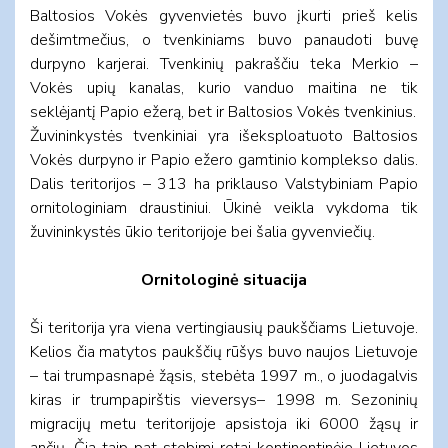
Baltosios Vokės gyvenvietės buvo įkurti prieš kelis
dešimtmečius, o tvenkiniams buvo panaudoti buvę
durpyno karjerai. Tvenkinių pakraščiu teka Merkio –
Vokės upių kanalas, kurio vanduo maitina ne tik
seklėjantį Papio ežerą, bet ir Baltosios Vokės tvenkinius.
Žuvininkystės tvenkiniai yra išeksploatuoto Baltosios
Vokės durpyno ir Papio ežero gamtinio komplekso dalis.
Dalis teritorijos – 313 ha priklauso Valstybiniam Papio
ornitologiniam draustiniui. Ūkinė veikla vykdoma tik
žuvininkystės ūkio teritorijoje bei šalia gyvenviečių.
Ornitologinė situacija
Ši teritorija yra viena vertingiausių paukščiams Lietuvoje.
Kelios čia matytos paukščių rūšys buvo naujos Lietuvoje
– tai trumpasnapė žąsis, stebėta 1997 m., o juodagalvis
kiras ir trumpapirštis vieversys– 1998 m. Sezoninių
migracijų metu teritorijoje apsistoja iki 6000 žąsų ir
ančių. Čia taip pat stebimi retai kontinentinėje Lietuvos