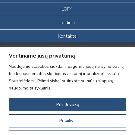
LOFK
Leidiniai
Kontaktai
Portalas sukurtas įgyvendinant Lietuvos Respublikos, Europos
Vertiname jūsų privatumą
ekonominės erdvės ir Norvegijos finansinių mechanizmų iš dalies
finansuojamą paprojektį
Naudojame slapukus siekdami pagerinti jūsų naršymo patirtį,
„LOD visuomeninės /gamtosauginės veiklos sustiprinimas ir įvaizdžio
teikti suasmenintus skelbimus ar turinį ir analizuoti srautą.
formavimas įtraukiant visuomenę į aplinkosauginių tyrimų veiklą“
Spustelėdami „Priimti viską“ sutinkate su mūsų slapukų
(paprojekčio
įgyvendinimo sutarties numeris 2004-LT0008-NVO-1EEE/NOR-02-
naudojimo taisyklėmis.
059)
Priimti viską
2012 © Lietuvos Ornitologų Draugija © 2014, Visos teisės saugomos
Pritaikyti