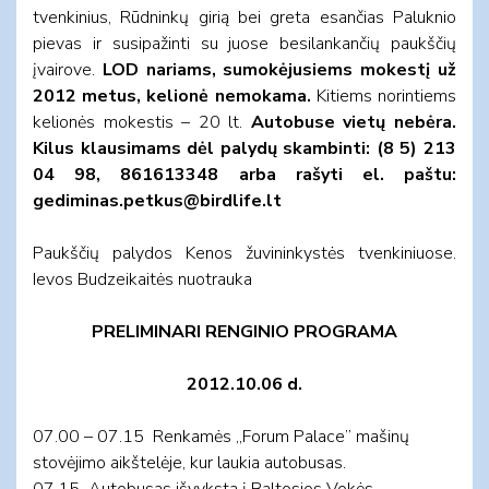
tvenkinius, Rūdninkų girią bei greta esančias Paluknio
pievas ir susipažinti su juose besilankančių paukščių
įvairove.
LOD nariams, sumokėjusiems mokestį už
2012 metus, kelionė nemokama.
Kitiems norintiems
kelionės mokestis – 20 lt.
Autobuse vietų nebėra.
Kilus klausimams dėl palydų skambinti: (8 5) 213
04 98, 861613348 arba rašyti el. paštu:
gediminas.petkus@birdlife.lt
Paukščių palydos Kenos žuvininkystės tvenkiniuose.
Ievos Budzeikaitės nuotrauka
PRELIMINARI RENGINIO PROGRAMA
2012.10.06 d.
07.00 – 07.15 Renkamės „Forum Palace” mašinų
stovėjimo aikštelėje, kur laukia autobusas.
07.15 Autobusas išvyksta į Baltosios Vokės