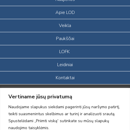
Apie LOD
Veikla
Paukščiai
LOFK
Leidiniai
Kontaktai
Portalas sukurtas įgyvendinant Lietuvos Respublikos, Europos
Vertiname jūsų privatumą
ekonominės erdvės ir Norvegijos finansinių mechanizmų iš dalies
finansuojamą paprojektį
Naudojame slapukus siekdami pagerinti jūsų naršymo patirtį,
„LOD visuomeninės /gamtosauginės veiklos sustiprinimas ir įvaizdžio
teikti suasmenintus skelbimus ar turinį ir analizuoti srautą.
formavimas įtraukiant visuomenę į aplinkosauginių tyrimų veiklą“
Spustelėdami „Priimti viską“ sutinkate su mūsų slapukų
(paprojekčio
įgyvendinimo sutarties numeris 2004-LT0008-NVO-1EEE/NOR-02-
naudojimo taisyklėmis.