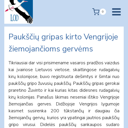
Skip
to
0
content
Paukščių gripas kirto Vengrijoje
žiemojančioms gervėms
Tikriausiai dar visi prisimename vasaros pradžios vaizdus
kai įvairiose Lietuvos vietose, skaitlingose rudagalvių
kirų kolonijose, buvo registruota dešimtys ir šimtai nuo
paukščių gripo žuvusių paukščių. Paukščių gripas gerokai
praretino Žuvinto ir kai kurias kitas didesnes rudagalvių
kirų kolonijas. Panašus likimas neseniai ištiko Vengrijoje
žiemojančias gerves. Didžiojoje Vengrijos lygumoje
kasmet susirenka 200 tūkstančių ir daugiau čia
žiemojančių gervių, kurios yra ypatingai jautrios paukščių
gripo virusui. Didelės paukščių sankaupos sudaro