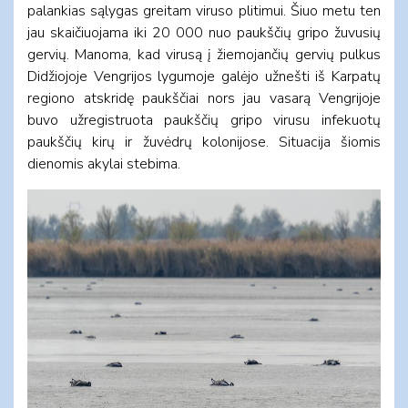
palankias sąlygas greitam viruso plitimui. Šiuo metu ten
jau skaičiuojama iki 20 000 nuo paukščių gripo žuvusių
gervių. Manoma, kad virusą į žiemojančių gervių pulkus
Didžiojoje Vengrijos lygumoje galėjo užnešti iš Karpatų
regiono atskridę paukščiai nors jau vasarą Vengrijoje
buvo užregistruota paukščių gripo virusu infekuotų
paukščių kirų ir žuvėdrų kolonijose. Situacija šiomis
dienomis akylai stebima.