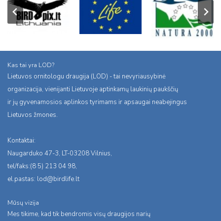
Kas tai yra LOD?
Lietuvos ornitologu draugija (LOD) - tai nevyriausybinė
organizacija, vienijanti Lietuvoje aptinkamų laukinių paukščių
ir jų gyvenamosios aplinkos tyrimams ir apsaugai neabejingus
Lietuvos žmones.
Kontaktai:
Naugarduko 47-3, LT-03208 Vilnius,
tel/faks:(8 5) 213 04 98,
el.pastas:
lod@birdlife.lt
Mūsų vizija
Mes tikime, kad tik bendromis visų draugijos narių