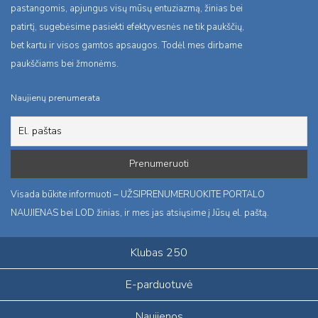
pastangomis, apjungus visų mūsų entuziazmą, žinias bei
patirtį, sugebėsime pasiekti efektyvesnės ne tik paukščių,
bet kartu ir visos gamtos apsaugos. Todėl mes dirbame
paukščiams bei žmonėms.
Naujienų prenumerata
Visada būkite informuoti – UŽSIPRENUMERUOKITE PORTALO
NAUJIENAS bei LOD žinias, ir mes jas atsiųsime į Jūsų el. paštą.
Klubas 250
E-parduotuvė
Naujienos