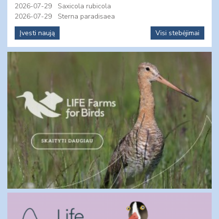
2026-07-29
Saxicola rubicola
2026-07-29
Sterna paradisaea
Įvesti naują
Visi stebėjimai