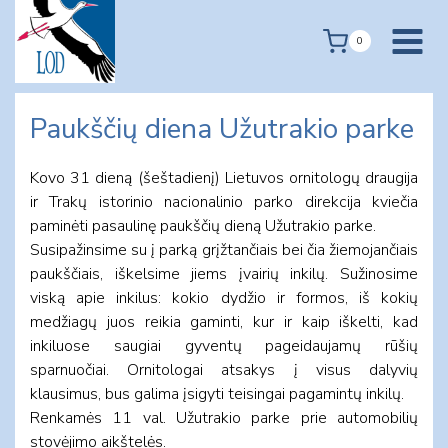
Skip
to
0
content
Paukščių diena Užutrakio parke
Kovo 31 dieną (šeštadienį) Lietuvos ornitologų draugija
ir Trakų istorinio nacionalinio parko direkcija kviečia
paminėti pasaulinę paukščių dieną Užutrakio parke.
Susipažinsime su į parką grįžtančiais bei čia žiemojančiais
paukščiais, iškelsime jiems įvairių inkilų. Sužinosime
viską apie inkilus: kokio dydžio ir formos, iš kokių
medžiagų juos reikia gaminti, kur ir kaip iškelti, kad
inkiluose saugiai gyventų pageidaujamų rūšių
sparnuočiai. Ornitologai atsakys į visus dalyvių
klausimus, bus galima įsigyti teisingai pagamintų inkilų.
Renkamės 11 val. Užutrakio parke prie automobilių
stovėjimo aikštelės.