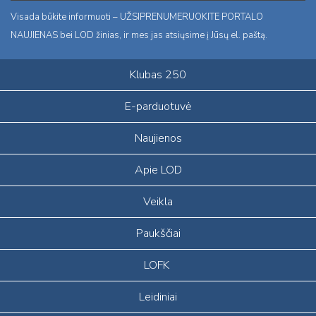
Visada būkite informuoti – UŽSIPRENUMERUOKITE PORTALO
NAUJIENAS bei LOD žinias, ir mes jas atsiųsime į Jūsų el. paštą.
Klubas 250
E-parduotuvė
Naujienos
Apie LOD
Veikla
Paukščiai
LOFK
Leidiniai