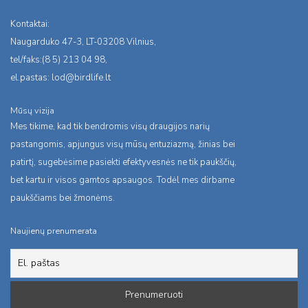
Kontaktai:
Naugarduko 47-3, LT-03208 Vilnius,
tel/faks:(8 5) 213 04 98,
el.pastas:
lod@birdlife.lt
Mūsų vizija
Mes tikime, kad tik bendromis visų draugijos narių
pastangomis, apjungus visų mūsų entuziazmą, žinias bei
patirtį, sugebėsime pasiekti efektyvesnės ne tik paukščių,
bet kartu ir visos gamtos apsaugos. Todėl mes dirbame
paukščiams bei žmonėms.
Naujienų prenumerata