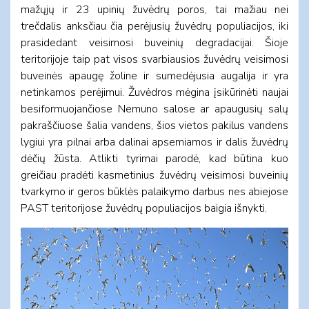
mažųjų ir 23 upinių žuvėdrų poros, tai mažiau nei
trečdalis anksčiau čia perėjusių žuvėdrų populiacijos, iki
prasidedant veisimosi buveinių degradacijai. Šioje
teritorijoje taip pat visos svarbiausios žuvėdrų veisimosi
buveinės apaugę žoline ir sumedėjusia augalija ir yra
netinkamos perėjimui. Žuvėdros mėgina įsikūrinėti naujai
besiformuojančiose Nemuno salose ar apaugusių salų
pakraščiuose šalia vandens, šios vietos pakilus vandens
lygiui yra pilnai arba dalinai apsemiamos ir dalis žuvėdrų
dėčių žūsta. Atlikti tyrimai parodė, kad būtina kuo
greičiau pradėti kasmetinius žuvėdrų veisimosi buveinių
tvarkymo ir geros būklės palaikymo darbus nes abiejose
PAST teritorijose žuvėdrų populiacijos baigia išnykti.