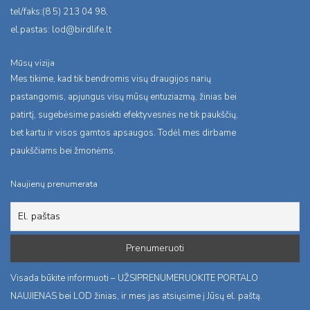
tel/faks:(8 5) 213 04 98,
el.pastas:
lod@birdlife.lt
Mūsų vizija
Mes tikime, kad tik bendromis visų draugijos narių
pastangomis, apjungus visų mūsų entuziazmą, žinias bei
patirtį, sugebėsime pasiekti efektyvesnės ne tik paukščių,
bet kartu ir visos gamtos apsaugos. Todėl mes dirbame
paukščiams bei žmonėms.
Naujienų prenumerata
Visada būkite informuoti – UŽSIPRENUMERUOKITE PORTALO
NAUJIENAS bei LOD žinias, ir mes jas atsiųsime į Jūsų el. paštą.