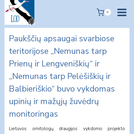
Skip
to
0
content
Paukščių apsaugai svarbiose
teritorijose „Nemunas tarp
Prienų ir Lengveniškių“ ir
„Nemunas tarp Pelėšiškių ir
Balbieriškio“ buvo vykdomas
upinių ir mažųjų žuvėdrų
monitoringas
Lietuvos ornitologų draugijos vykdomo projekto