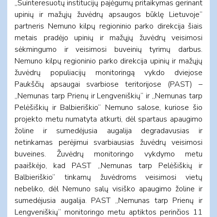
„Suinteresuotų institucijų pajėgumų pritaikymas gerinant
upinių ir mažųjų žuvėdrų apsaugos būklę Lietuvoje“
partneris Nemuno kilpų regioninio parko direkcija šiais
metais pradėjo upinių ir mažųjų žuvėdrų veisimosi
sėkmingumo ir veisimosi buveinių tyrimų darbus.
Nemuno kilpų regioninio parko direkcija upinių ir mažųjų
žuvėdrų populiacijų monitoringą vykdo dviejose
Paukščių apsaugai svarbiose teritorijose (PAST) –
„Nemunas tarp Prienų ir Lengveniškių“ ir „Nemunas tarp
Pelėšiškių ir Balbieriškio“ Nemuno salose, kuriose šio
projekto metu numatyta atkurti, dėl spartaus apaugimo
žoline ir sumedėjusia augalija degradavusias ir
netinkamas perėjimui svarbiausias žuvėdrų veisimosi
buveines. Žuvėdrų monitoringo vykdymo metu
paaiškėjo, kad PAST „Nemunas tarp Pelėšiškių ir
Balbieriškio“ tinkamų žuvėdroms veisimosi vietų
nebeliko, dėl Nemuno salų visiško apaugimo žoline ir
sumedėjusia augalija. PAST „Nemunas tarp Prienų ir
Lengveniškių“ monitoringo metu aptiktos perinčios 11