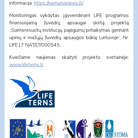
informacija.
https://nemunokilpos.lt/
Monitoringas vykdytas įgyvendinant LIFE programos
finansuojamą žuvėdrų apsaugai skirtą projektą
„Suinteresuotų institucijų pajėgumų pritaikymas gerinant
upinių ir mažųjų žuvėdrų apsaugos būklę Lietuvoje“, Nr.
LIFE17 NAT/LT/000545.
Kviečiame naujienas skaityti projekto svetainėje:
www.lifeterns.lt