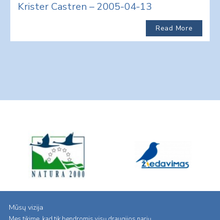
Krister Castren – 2005-04-13
Read More
Mūsų vizija
Mes tikime, kad tik bendromis visų draugijos narių