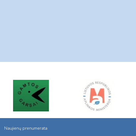
Naujienų prenumerata