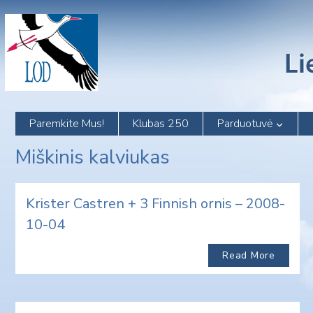
Skip
to
content
Paremkite Mus!
Klubas 250
Parduotuvė
Miškinis kalviukas
Krister Castren + 3 Finnish ornis – 2008-
10-04
Read More