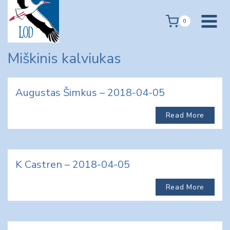
Skip
to
0
content
Miškinis kalviukas
Augustas Šimkus – 2018-04-05
Read More
K Castren – 2018-04-05
Read More