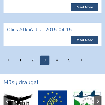
Read More
Olius Atkočaitis – 2015-04-15
Read More
Page
Previous
Next
1
2
3
4
5
navigation
Page
Page
Mūsų draugai