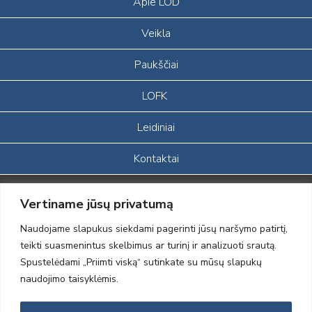
Apie LOD
Veikla
Paukščiai
LOFK
Leidiniai
Kontaktai
Portalas sukurtas įgyvendinant Lietuvos Respublikos, Europos
Vertiname jūsų privatumą
ekonominės erdvės ir Norvegijos finansinių mechanizmų iš dalies
finansuojamą paprojektį
Naudojame slapukus siekdami pagerinti jūsų naršymo patirtį,
„LOD visuomeninės /gamtosauginės veiklos sustiprinimas ir įvaizdžio
teikti suasmenintus skelbimus ar turinį ir analizuoti srautą.
formavimas įtraukiant visuomenę į aplinkosauginių tyrimų veiklą“
Spustelėdami „Priimti viską“ sutinkate su mūsų slapukų
(paprojekčio
įgyvendinimo sutarties numeris 2004-LT0008-NVO-1EEE/NOR-02-
naudojimo taisyklėmis.
059)