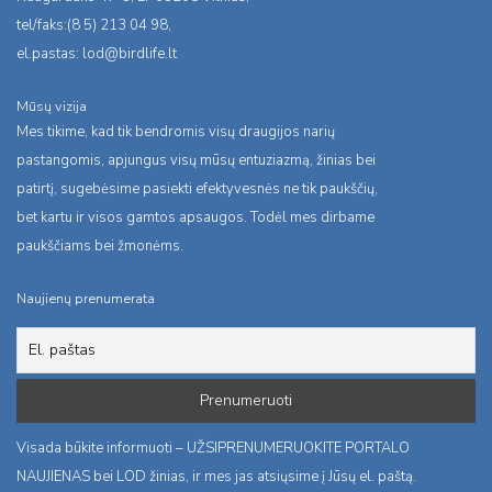
tel/faks:(8 5) 213 04 98,
el.pastas:
lod@birdlife.lt
Mūsų vizija
Mes tikime, kad tik bendromis visų draugijos narių
pastangomis, apjungus visų mūsų entuziazmą, žinias bei
patirtį, sugebėsime pasiekti efektyvesnės ne tik paukščių,
bet kartu ir visos gamtos apsaugos. Todėl mes dirbame
paukščiams bei žmonėms.
Naujienų prenumerata
Visada būkite informuoti – UŽSIPRENUMERUOKITE PORTALO
NAUJIENAS bei LOD žinias, ir mes jas atsiųsime į Jūsų el. paštą.