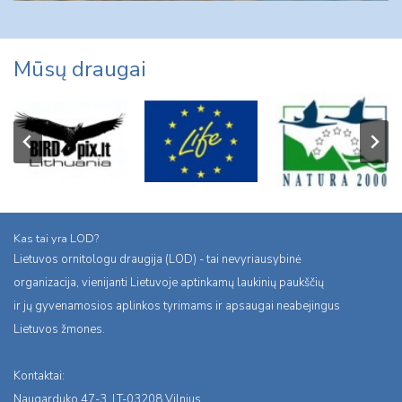
Mūsų draugai
Kas tai yra LOD?
Lietuvos ornitologu draugija (LOD) - tai nevyriausybinė
organizacija, vienijanti Lietuvoje aptinkamų laukinių paukščių
ir jų gyvenamosios aplinkos tyrimams ir apsaugai neabejingus
Lietuvos žmones.
Kontaktai:
Naugarduko 47-3, LT-03208 Vilnius,