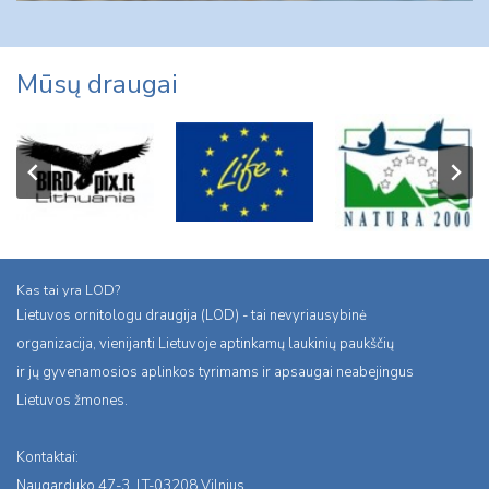
Mūsų draugai
Kas tai yra LOD?
Lietuvos ornitologu draugija (LOD) - tai nevyriausybinė
organizacija, vienijanti Lietuvoje aptinkamų laukinių paukščių
ir jų gyvenamosios aplinkos tyrimams ir apsaugai neabejingus
Lietuvos žmones.
Kontaktai:
Naugarduko 47-3, LT-03208 Vilnius,