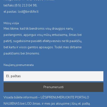
tel/faks:(8 5) 213 04 98,
el.pastas:
lod@birdlife.lt
Mūsų vizija
Mes tikime, kad tik bendromis visų draugijos narių
pastangomis, apjungus visų mūsų entuziazmą, žinias bei
patirtį, sugebėsime pasiekti efektyvesnės ne tik paukščių,
bet kartu ir visos gamtos apsaugos. Todėl mes dirbame
paukščiams bei žmonėms.
Naujienų prenumerata
Visada būkite informuoti – UŽSIPRENUMERUOKITE PORTALO
NAUJIENAS bei LOD žinias, ir mes jas atsiųsime į Jūsų el. paštą.