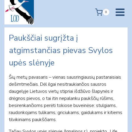
Skip
to
0
content
Paukščiai sugrįžta į
atgimstančias pievas Svylos
upės slėnyje
Šių metų pavasaris – vienas sausringiausių pastaraisiais
dešimtmečiais. Dėl ilgai nesitraukiančios sausros
daugelyje Lietuvos vietų stipriai išdžiūvo šlapynės ir
drėgnos pievos, o tai itin nepalanku paukščių rūšims,
besirenkančioms perėti tokiose buveinėse: stulgiams,
raudonkojams tulikams, griciukams, gaidukams ir kitiems
tilvikiniams paukščiams.
Tačiau Svylos upės slėnyje (Ignalinos r.), projekto „Life