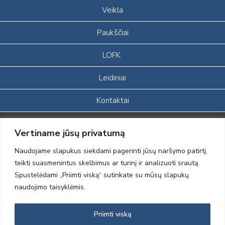
Veikla
Paukščiai
LOFK
Leidiniai
Kontaktai
Portalas sukurtas įgyvendinant Lietuvos Respublikos, Europos
Vertiname jūsų privatumą
ekonominės erdvės ir Norvegijos finansinių mechanizmų iš dalies
finansuojamą paprojektį
Naudojame slapukus siekdami pagerinti jūsų naršymo patirtį,
„LOD visuomeninės /gamtosauginės veiklos sustiprinimas ir įvaizdžio
teikti suasmenintus skelbimus ar turinį ir analizuoti srautą.
formavimas įtraukiant visuomenę į aplinkosauginių tyrimų veiklą“
Spustelėdami „Priimti viską“ sutinkate su mūsų slapukų
(paprojekčio
įgyvendinimo sutarties numeris 2004-LT0008-NVO-1EEE/NOR-02-
naudojimo taisyklėmis.
059)
Priimti viską
2012 © Lietuvos Ornitologų Draugija © 2014, Visos teisės saugomos