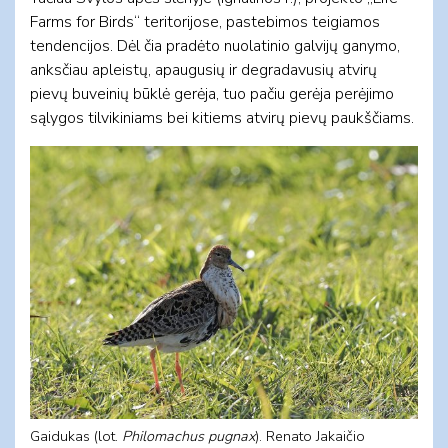
Farms for Birds“ teritorijose, pastebimos teigiamos
tendencijos. Dėl čia pradėto nuolatinio galvijų ganymo,
anksčiau apleistų, apaugusių ir degradavusių atvirų
pievų buveinių būklė gerėja, tuo pačiu gerėja perėjimo
sąlygos tilvikiniams bei kitiems atvirų pievų paukščiams.
Gaidukas (lot.
Philomachus pugnax
). Renato Jakaičio