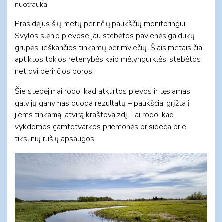
nuotrauka
Prasidėjus šių metų perinčių paukščių monitoringui,
Svylos slėnio pievose jau stebėtos pavienės gaidukų
grupės, ieškančios tinkamų perimviečių. Šiais metais čia
aptiktos tokios retenybės kaip mėlyngurklės, stebėtos
net dvi perinčios poros.
Šie stebėjimai rodo, kad atkurtos pievos ir tęsiamas
galvijų ganymas duoda rezultatų – paukščiai grįžta į
jiems tinkamą, atvirą kraštovaizdį. Tai rodo, kad
vykdomos gamtotvarkos priemonės prisideda prie
tikslinių rūšių apsaugos.