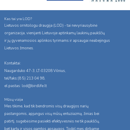
Kas tai yra LOD?
Lietuvos ornitologu draugija (LOD) - tai nevyriausybinė
organizacija, vienijanti Lietuvoje aptinkamų laukinių paukščių
ir jų gyvenamosios aplinkos tyrimams ir apsaugai neabejingus
Lietuvos žmones.
Kontaktai:
Naugarduko 47-3, LT-03208 Vilnius,
tel/faks:(8 5) 213 04 98,
el.pastas:
lod@birdlife.lt
Mūsų vizija
Mes tikime, kad tik bendromis visų draugijos narių
pastangomis, apjungus visų mūsų entuziazmą, žinias bei
patirtį, sugebėsime pasiekti efektyvesnės ne tik paukščių,
bet kartu ir visos gamtos apsaugos. Todėl mes dirbame