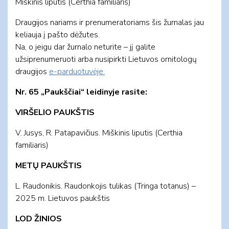
Miškinis liputis (Certhia familiaris)
Draugijos nariams ir prenumeratoriams šis žurnalas jau
keliauja į pašto dėžutes.
Na, o jeigu dar žurnalo neturite – jį galite
užsiprenumeruoti arba nusipirkti Lietuvos ornitologų
draugijos
e-parduotuvėje.
Nr. 65 „Paukščiai“ leidinyje rasite:
VIRŠELIO PAUKŠTIS
V. Jusys, R. Patapavičius. Miškinis liputis (Certhia
familiaris)
METŲ PAUKŠTIS
L. Raudonikis. Raudonkojis tulikas (Tringa totanus) –
2025 m. Lietuvos paukštis
LOD ŽINIOS