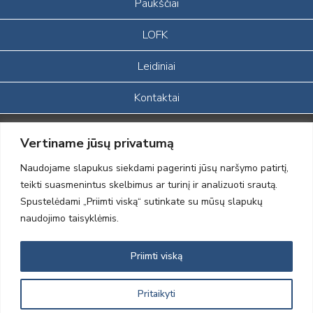
Paukščiai
LOFK
Leidiniai
Kontaktai
Portalas sukurtas įgyvendinant Lietuvos Respublikos, Europos
Vertiname jūsų privatumą
ekonominės erdvės ir Norvegijos finansinių mechanizmų iš dalies
finansuojamą paprojektį
Naudojame slapukus siekdami pagerinti jūsų naršymo patirtį,
„LOD visuomeninės /gamtosauginės veiklos sustiprinimas ir įvaizdžio
teikti suasmenintus skelbimus ar turinį ir analizuoti srautą.
formavimas įtraukiant visuomenę į aplinkosauginių tyrimų veiklą“
Spustelėdami „Priimti viską“ sutinkate su mūsų slapukų
(paprojekčio
įgyvendinimo sutarties numeris 2004-LT0008-NVO-1EEE/NOR-02-
naudojimo taisyklėmis.
059)
Priimti viską
2012 © Lietuvos Ornitologų Draugija © 2014, Visos teisės saugomos
Pritaikyti