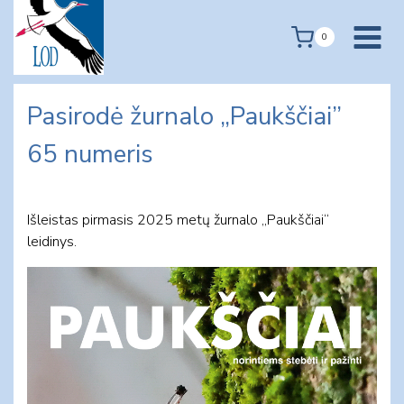
Skip
to
0
content
Pasirodė žurnalo „Paukščiai”
65 numeris
Išleistas pirmasis 2025 metų žurnalo „Paukščiai“
leidinys.