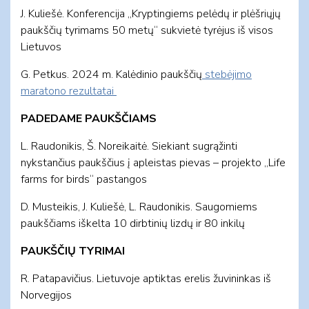
J. Kuliešė. Konferencija „Kryptingiems pelėdų ir plėšriųjų
paukščių tyrimams 50 metų“ sukvietė tyrėjus iš visos
Lietuvos
G. Petkus. 2024 m. Kalėdinio paukščių
stebėjimo
maratono rezultatai
PADEDAME PAUKŠČIAMS
L. Raudonikis, Š. Noreikaitė. Siekiant sugrąžinti
nykstančius paukščius į apleistas pievas – projekto „Life
farms for birds“ pastangos
D. Musteikis, J. Kuliešė, L. Raudonikis. Saugomiems
paukščiams iškelta 10 dirbtinių lizdų ir 80 inkilų
PAUKŠČIŲ TYRIMAI
R. Patapavičius. Lietuvoje aptiktas erelis žuvininkas iš
Norvegijos