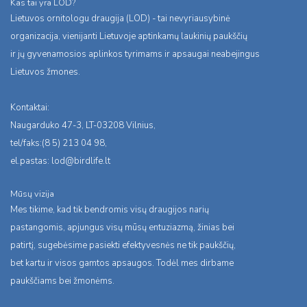
Kas tai yra LOD?
Lietuvos ornitologu draugija (LOD) - tai nevyriausybinė
organizacija, vienijanti Lietuvoje aptinkamų laukinių paukščių
ir jų gyvenamosios aplinkos tyrimams ir apsaugai neabejingus
Lietuvos žmones.
Kontaktai:
Naugarduko 47-3, LT-03208 Vilnius,
tel/faks:(8 5) 213 04 98,
el.pastas:
lod@birdlife.lt
Mūsų vizija
Mes tikime, kad tik bendromis visų draugijos narių
pastangomis, apjungus visų mūsų entuziazmą, žinias bei
patirtį, sugebėsime pasiekti efektyvesnės ne tik paukščių,
bet kartu ir visos gamtos apsaugos. Todėl mes dirbame
paukščiams bei žmonėms.