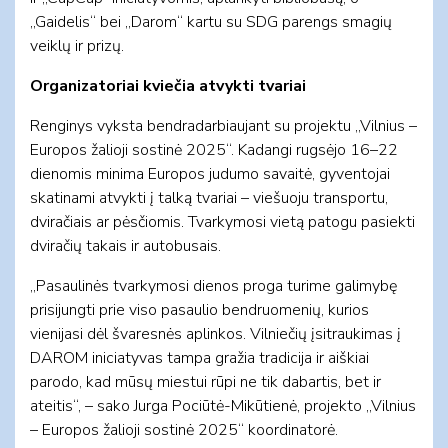
„Gaidelis“ bei „Darom“ kartu su SDG parengs smagių
veiklų ir prizų.
Organizatoriai kviečia atvykti tvariai
Renginys vyksta bendradarbiaujant su projektu „Vilnius –
Europos žalioji sostinė 2025“. Kadangi rugsėjo 16–22
dienomis minima Europos judumo savaitė, gyventojai
skatinami atvykti į talką tvariai – viešuoju transportu,
dviračiais ar pėsčiomis. Tvarkymosi vietą patogu pasiekti
dviračių takais ir autobusais.
„Pasaulinės tvarkymosi dienos proga turime galimybę
prisijungti prie viso pasaulio bendruomenių, kurios
vienijasi dėl švaresnės aplinkos. Vilniečių įsitraukimas į
DAROM iniciatyvas tampa gražia tradicija ir aiškiai
parodo, kad mūsų miestui rūpi ne tik dabartis, bet ir
ateitis“, – sako Jurga Pociūtė-Mikūtienė, projekto „Vilnius
– Europos žalioji sostinė 2025“ koordinatorė.