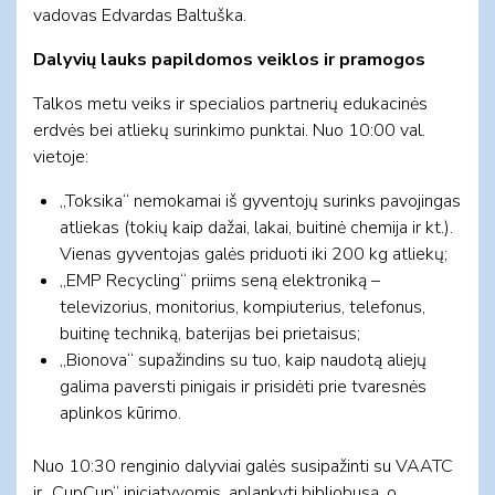
vadovas Edvardas Baltuška.
Dalyvių lauks papildomos veiklos ir pramogos
Talkos metu veiks ir specialios partnerių edukacinės
erdvės bei atliekų surinkimo punktai. Nuo 10:00 val.
vietoje:
„Toksika“ nemokamai iš gyventojų surinks pavojingas
atliekas (tokių kaip dažai, lakai, buitinė chemija ir kt.).
Vienas gyventojas galės priduoti iki 200 kg atliekų;
„EMP Recycling“ priims seną elektroniką –
televizorius, monitorius, kompiuterius, telefonus,
buitinę techniką, baterijas bei prietaisus;
„Bionova“ supažindins su tuo, kaip naudotą aliejų
galima paversti pinigais ir prisidėti prie tvaresnės
aplinkos kūrimo.
Nuo 10:30 renginio dalyviai galės susipažinti su VAATC
ir „CupCup“ iniciatyvomis, aplankyti bibliobusą, o