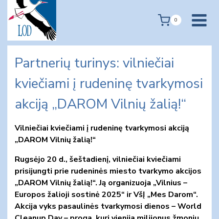
Skip
to
0
content
Partnerių turinys: vilniečiai
kviečiami į rudeninę tvarkymosi
akciją „DAROM Vilnių žalią!“
Vilniečiai kviečiami į rudeninę tvarkymosi akciją
„DAROM Vilnių žalią!“
Rugsėjo 20 d., šeštadienį, vilniečiai kviečiami
prisijungti prie rudeninės miesto tvarkymo akcijos
„DAROM Vilnių žalią!“. Ją organizuoja „Vilnius –
Europos žalioji sostinė 2025“ ir VšĮ „Mes Darom“.
Akcija vyks pasaulinės tvarkymosi dienos – World
Cleanup Day – proga, kuri vienija milijonus žmonių