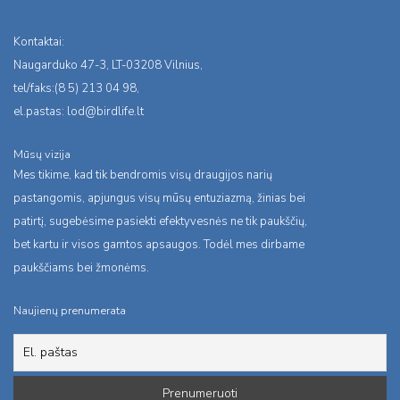
Kontaktai:
Naugarduko 47-3, LT-03208 Vilnius,
tel/faks:(8 5) 213 04 98,
el.pastas:
lod@birdlife.lt
Mūsų vizija
Mes tikime, kad tik bendromis visų draugijos narių
pastangomis, apjungus visų mūsų entuziazmą, žinias bei
patirtį, sugebėsime pasiekti efektyvesnės ne tik paukščių,
bet kartu ir visos gamtos apsaugos. Todėl mes dirbame
paukščiams bei žmonėms.
Naujienų prenumerata