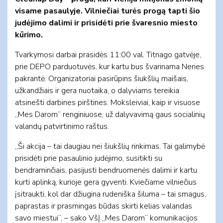
visame pasaulyje. Vilniečiai turės progą tapti šio
judėjimo dalimi ir prisidėti prie švaresnio miesto
kūrimo.
Tvarkymosi darbai prasidės 11:00 val. Titnago gatvėje,
prie DEPO parduotuvės, kur kartu bus švarinama Neries
pakrantė. Organizatoriai pasirūpins šiukšlių maišais,
užkandžiais ir gera nuotaika, o dalyviams tereikia
atsinešti darbines pirštines. Moksleiviai, kaip ir visuose
„Mes Darom“ renginiuose, už dalyvavimą gaus socialinių
valandų patvirtinimo raštus.
„Ši akcija – tai daugiau nei šiukšlių rinkimas. Tai galimybė
prisidėti prie pasaulinio judėjimo, susitikti su
bendraminčiais, pasijusti bendruomenės dalimi ir kartu
kurti aplinką, kurioje gera gyventi. Kviečiame vilniečius
įsitraukti, kol dar džiugina rudeniška šiluma – tai smagus,
paprastas ir prasmingas būdas skirti kelias valandas
savo miestui“, – sako VšĮ „Mes Darom“ komunikacijos