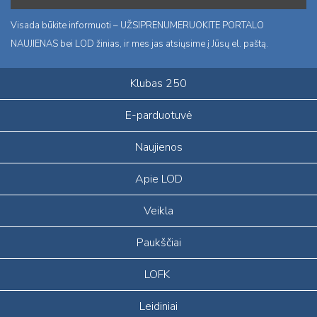
Visada būkite informuoti – UŽSIPRENUMERUOKITE PORTALO
NAUJIENAS bei LOD žinias, ir mes jas atsiųsime į Jūsų el. paštą.
Klubas 250
E-parduotuvė
Naujienos
Apie LOD
Veikla
Paukščiai
LOFK
Leidiniai