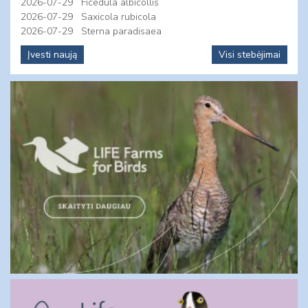
2026-07-29
Ficedula albicollis
2026-07-29
Saxicola rubicola
2026-07-29
Sterna paradisaea
Įvesti naują
Visi stebėjimai