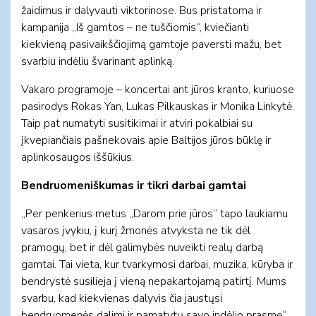
žaidimus ir dalyvauti viktorinose. Bus pristatoma ir
kampanija „Iš gamtos – ne tuščiomis“, kviečianti
kiekvieną pasivaikščiojimą gamtoje paversti mažu, bet
svarbiu indėliu švarinant aplinką.
Vakaro programoje – koncertai ant jūros kranto, kuriuose
pasirodys Rokas Yan, Lukas Pilkauskas ir Monika Linkytė.
Taip pat numatyti susitikimai ir atviri pokalbiai su
įkvepiančiais pašnekovais apie Baltijos jūros būklę ir
aplinkosaugos iššūkius.
Bendruomeniškumas ir tikri darbai gamtai
„Per penkerius metus „Darom prie jūros“ tapo laukiamu
vasaros įvykiu, į kurį žmonės atvyksta ne tik dėl
pramogų, bet ir dėl galimybės nuveikti realų darbą
gamtai. Tai vieta, kur tvarkymosi darbai, muzika, kūryba ir
bendrystė susilieja į vieną nepakartojamą patirtį. Mums
svarbu, kad kiekvienas dalyvis čia jaustųsi
bendruomenės dalimi ir pamatytų savo indėlio prasmę“,