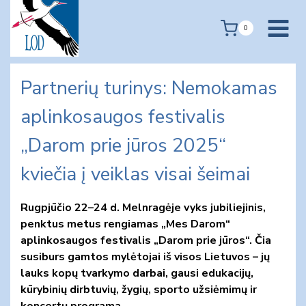
Skip
to
0
content
Partnerių turinys: Nemokamas
aplinkosaugos festivalis
„Darom prie jūros 2025“
kviečia į veiklas visai šeimai
Rugpjūčio 22–24 d. Melnragėje vyks jubiliejinis,
penktus metus rengiamas „Mes Darom“
aplinkosaugos festivalis „Darom prie jūros“. Čia
susiburs gamtos mylėtojai iš visos Lietuvos – jų
lauks kopų tvarkymo darbai, gausi edukacijų,
kūrybinių dirbtuvių, žygių, sporto užsiėmimų ir
koncertų programa.