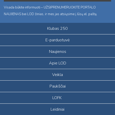
Visada būkite informuoti – UŽSIPRENUMERUOKITE PORTALO
NAUJIENAS bei LOD žinias, ir mes jas atsiųsime į Jūsų el. paštą.
Klubas 250
E-parduotuvė
Naujienos
Apie LOD
Veikla
Paukščiai
LOFK
Leidiniai