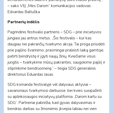
– sako VšĮ „Mes Darom“ komunikacijos vadovas
Edvardas Baltuška.
Partnerių indėlis
Pagrindinis festivalio partneris – SDG – prie iniciatyvos
jungiasi jau antrus metus. „Šis festivalis – kur kas
daugiau nei pakrančių tvarkymo akcija. Tai proga prisidėti
prie pajūrio švarinimo, prasmingai praleisti laiką gamtoje,
patirti bendrystę ir įgyti naujų žinių. Kviečiame visus
jungtis – tvarkykime mūsų pakrantes, saugokime pajūrį ir
stiprinkime bendruomenę,“ – teigia SDG generalinis
direktorius Eduardas Jasas.
SDG komanda festivalyje vėl dalyvaus aktyviai –
savanoriaus tvarkymosi darbuose, bei kvies susipažinti
su aplinkosaugos iniciatyvų platforma „Darom kartu su
SDG“. Partneriai pabrėžia, kad gyvas dalyvavimas ir
bendras darbas su žmonėmis įkvepia labiau nei vien