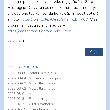
finansinė parama.Festivalis vyks rugpjūčio 22–24 d.
Melnragėje. Dalyvavimas nemokamas, tačiau norintys
prisidėti prie tvarkymosi darbų kviečiami registruotis iš
anksto:
https://forms.gle/aQumx9AaHazErFVC7
. Visa
programa ir daugiau informacijos –
https://mesdarom.lt/darom-prie-juros/.
2025-08-19
Reti stebėjimai
2026-08-06
Botaurus minutus
2026-08-04
Numenius phaeopus
2026-08-02
Motacilla cinerea
2026-08-02
Motacilla cinerea
2026-08-01
Ardea alba
2026-07-31
Falco peregrinus
2026-07-31
Circus cyaneus
2026-07-29
Ficedula albicollis