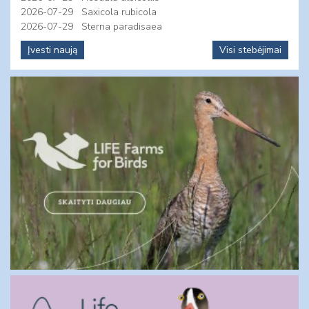
2026-07-29
Saxicola rubicola
2026-07-29
Sterna paradisaea
Įvesti naują
Visi stebėjimai