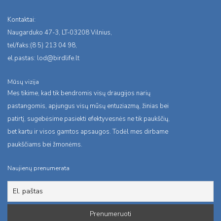
Kontaktai:
Naugarduko 47-3, LT-03208 Vilnius,
tel/faks:(8 5) 213 04 98,
el.pastas:
lod@birdlife.lt
Mūsų vizija
Mes tikime, kad tik bendromis visų draugijos narių
pastangomis, apjungus visų mūsų entuziazmą, žinias bei
patirtį, sugebėsime pasiekti efektyvesnės ne tik paukščių,
bet kartu ir visos gamtos apsaugos. Todėl mes dirbame
paukščiams bei žmonėms.
Naujienų prenumerata