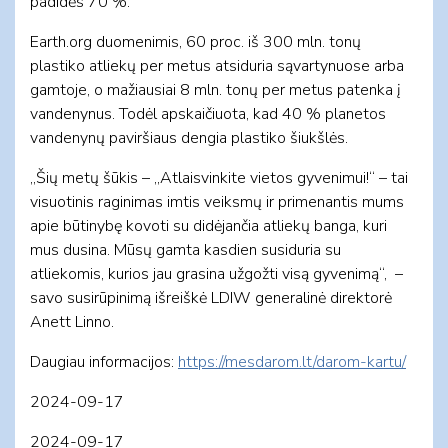
padidės 70 %.
Earth.org duomenimis, 60 proc. iš 300 mln. tonų
plastiko atliekų per metus atsiduria sąvartynuose arba
gamtoje, o mažiausiai 8 mln. tonų per metus patenka į
vandenynus. Todėl apskaičiuota, kad 40 % planetos
vandenynų paviršiaus dengia plastiko šiukšlės.
„Šių metų šūkis – „Atlaisvinkite vietos gyvenimui!“ – tai
visuotinis raginimas imtis veiksmų ir primenantis mums
apie būtinybę kovoti su didėjančia atliekų banga, kuri
mus dusina. Mūsų gamta kasdien susiduria su
atliekomis, kurios jau grasina užgožti visą gyvenimą“, –
savo susirūpinimą išreiškė LDIW generalinė direktorė
Anett Linno.
Daugiau informacijos:
https://mesdarom.lt/darom-kartu/
2024-09-17
2024-09-17