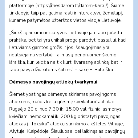
platformoje (https://mesdarom.lt/darom-kartu/). Šiame
tinklapyje taip pat galima rasti ir interaktyvų žemėlapį,
kuriame pažymėtos užterštos vietos visoje Lietuvoje.
„Šiukšlių rinkimo iniciatyvos Lietuvoje jau tapo įprasta
praktika, bet tai yra unikali proga parodyti pasauliui, kad
lietuviams gamtos grožis ir jos išsaugojimas yra
neatsiejama vertybė. Tai mūsų bendruomeniškumo
išraiška, kuri leidžia ne tik kurti švaresnę aplinką, bet ir
tapti pavyzdžiu kitoms šalims“ – sakė E. Baltuška.
Dėmesys pavojingų atliekų tvarkymui
Šiemet ypatingas dėmesys skiriamas pavojingoms
atliekoms, kurios kelia grėsmę sveikatai ir aplinkai.
Rugsėjo 20 d. nuo 7.30 iki 15.00 val. fiziniai asmenys
kviečiami nemokamai iki 200 kg pristatyti pavojingas
atliekas į „Toksika“ atliekų surinkimo aikšteles Vilniuje,
Alytuje, Klaipėdoje, Šiauliuose, bei laikinąsias pavojingų