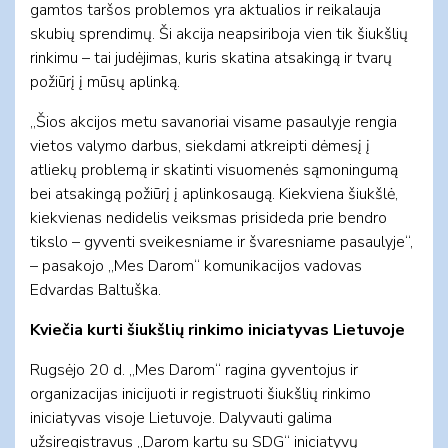
gamtos taršos problemos yra aktualios ir reikalauja
skubių sprendimų. Ši akcija neapsiriboja vien tik šiukšlių
rinkimu – tai judėjimas, kuris skatina atsakingą ir tvarų
požiūrį į mūsų aplinką.
„Šios akcijos metu savanoriai visame pasaulyje rengia
vietos valymo darbus, siekdami atkreipti dėmesį į
atliekų problemą ir skatinti visuomenės sąmoningumą
bei atsakingą požiūrį į aplinkosaugą. Kiekviena šiukšlė,
kiekvienas nedidelis veiksmas prisideda prie bendro
tikslo – gyventi sveikesniame ir švaresniame pasaulyje“,
– pasakojo „Mes Darom“ komunikacijos vadovas
Edvardas Baltuška.
Kviečia kurti šiukšlių rinkimo iniciatyvas Lietuvoje
Rugsėjo 20 d. „Mes Darom“ ragina gyventojus ir
organizacijas inicijuoti ir registruoti šiukšlių rinkimo
iniciatyvas visoje Lietuvoje. Dalyvauti galima
užsiregistravus „Darom kartu su SDG“ iniciatyvų