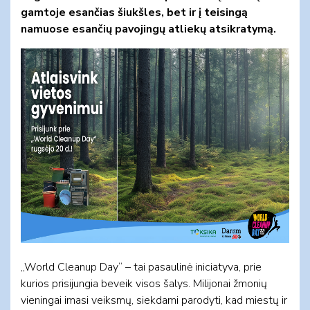
gamtoje esančias šiukšles, bet ir į teisingą
namuose esančių pavojingų atliekų atsikratymą.
„World Cleanup Day“ – tai pasaulinė iniciatyva, prie
kurios prisijungia beveik visos šalys. Milijonai žmonių
vieningai imasi veiksmų, siekdami parodyti, kad miestų ir