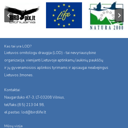
Kas tai yra LOD?
Lietuvos ornitologu draugija (LOD) - tai nevyriausybinė
organizacija, vienijanti Lietuvoje aptinkamų laukinių paukščių
ir jų gyvenamosios aplinkos tyrimams ir apsaugai neabejingus
Lietuvos žmones.
Kontaktai:
Naugarduko 47-3, LT-03208 Vilnius,
tel/faks:(8 5) 213 04 98,
el.pastas:
lod@birdlife.lt
Mūsų vizija