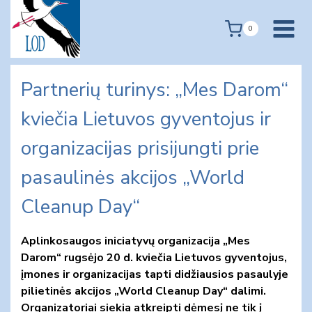
Skip
to
0
content
Partnerių turinys: „Mes Darom“
kviečia Lietuvos gyventojus ir
organizacijas prisijungti prie
pasaulinės akcijos „World
Cleanup Day“
Aplinkosaugos iniciatyvų organizacija „Mes
Darom“ rugsėjo 20 d. kviečia Lietuvos gyventojus,
įmones ir organizacijas tapti didžiausios pasaulyje
pilietinės akcijos „World Cleanup Day“ dalimi.
Organizatoriai siekia atkreipti dėmesį ne tik į