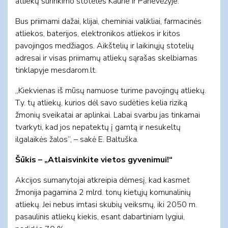
atliekų surinkimo stoteles Kaune ir Panevėžyje.
Bus priimami dažai, klijai, cheminiai valikliai, farmacinės
atliekos, baterijos, elektronikos atliekos ir kitos
pavojingos medžiagos. Aikštelių ir laikinųjų stotelių
adresai ir visas priimamų atliekų sąrašas skelbiamas
tinklapyje mesdarom.lt.
„Kiekvienas iš mūsų namuose turime pavojingų atliekų.
T.y. tų atliekų, kurios dėl savo sudėties kelia riziką
žmonių sveikatai ar aplinkai. Labai svarbu jas tinkamai
tvarkyti, kad jos nepatektų į gamtą ir nesukeltų
ilgalaikės žalos“, – sakė E. Baltuška.
Šūkis – „Atlaisvinkite vietos gyvenimui!“
Akcijos sumanytojai atkreipia dėmesį, kad kasmet
žmonija pagamina 2 mlrd. tonų kietųjų komunalinių
atliekų. Jei nebus imtasi skubių veiksmų, iki 2050 m.
pasaulinis atliekų kiekis, esant dabartiniam lygiui,