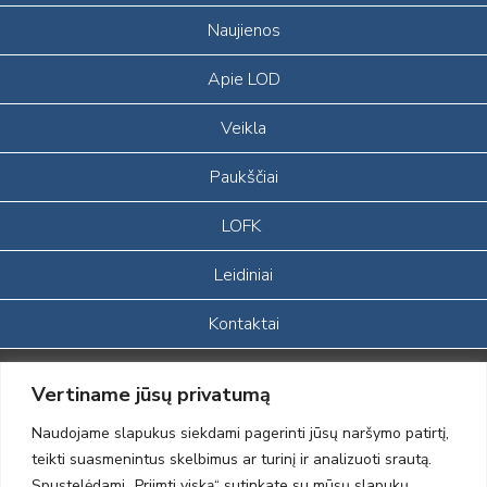
Naujienos
Apie LOD
Veikla
Paukščiai
LOFK
Leidiniai
Kontaktai
Portalas sukurtas įgyvendinant Lietuvos Respublikos, Europos
Vertiname jūsų privatumą
ekonominės erdvės ir Norvegijos finansinių mechanizmų iš dalies
finansuojamą paprojektį
Naudojame slapukus siekdami pagerinti jūsų naršymo patirtį,
„LOD visuomeninės /gamtosauginės veiklos sustiprinimas ir įvaizdžio
teikti suasmenintus skelbimus ar turinį ir analizuoti srautą.
formavimas įtraukiant visuomenę į aplinkosauginių tyrimų veiklą“
Spustelėdami „Priimti viską“ sutinkate su mūsų slapukų