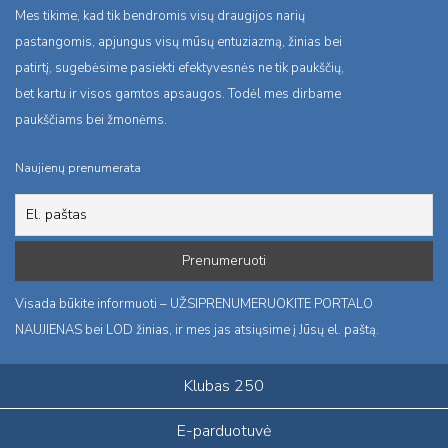
Mes tikime, kad tik bendromis visų draugijos narių
pastangomis, apjungus visų mūsų entuziazmą, žinias bei
patirtį, sugebėsime pasiekti efektyvesnės ne tik paukščių,
bet kartu ir visos gamtos apsaugos. Todėl mes dirbame
paukščiams bei žmonėms.
Naujienų prenumerata
Visada būkite informuoti – UŽSIPRENUMERUOKITE PORTALO
NAUJIENAS bei LOD žinias, ir mes jas atsiųsime į Jūsų el. paštą.
Klubas 250
E-parduotuvė