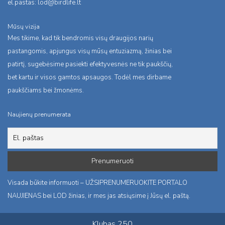
el.pastas:
lod@birdlife.lt
Mūsų vizija
Mes tikime, kad tik bendromis visų draugijos narių
pastangomis, apjungus visų mūsų entuziazmą, žinias bei
patirtį, sugebėsime pasiekti efektyvesnės ne tik paukščių,
bet kartu ir visos gamtos apsaugos. Todėl mes dirbame
paukščiams bei žmonėms.
Naujienų prenumerata
Visada būkite informuoti – UŽSIPRENUMERUOKITE PORTALO
NAUJIENAS bei LOD žinias, ir mes jas atsiųsime į Jūsų el. paštą.
Klubas 250