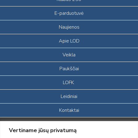
E-parduotuvė
Naujienos
Apie LOD
Veikla
Paukščiai
LOFK
Leidiniai
Kontaktai
Portalas sukurtas įgyvendinant Lietuvos Respublikos, Europos
Vertiname jūsų privatumą
ekonominės erdvės ir Norvegijos finansinių mechanizmų iš dalies