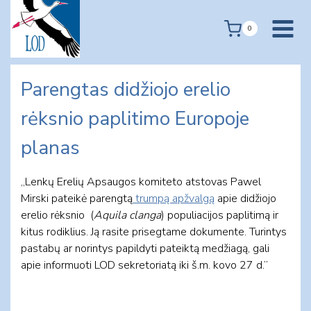
Skip
to
0
content
Parengtas didžiojo erelio
rėksnio paplitimo Europoje
planas
„Lenkų Erelių Apsaugos komiteto atstovas Pawel
Mirski pateikė parengtą
trumpą apžvalgą
apie didžiojo
erelio rėksnio (
Aquila clanga
) populiacijos paplitimą ir
kitus rodiklius. Ją rasite prisegtame dokumente. Turintys
pastabų ar norintys papildyti pateiktą medžiagą, gali
apie informuoti LOD sekretoriatą iki š.m. kovo 27 d.”