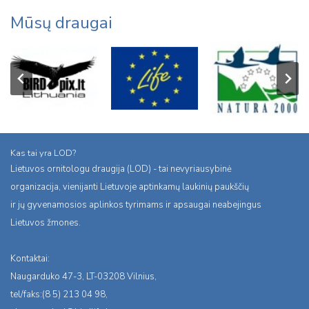
Mūsų draugai
Kas tai yra LOD?
Lietuvos ornitologu draugija (LOD) - tai nevyriausybinė
organizacija, vienijanti Lietuvoje aptinkamų laukinių paukščių
ir jų gyvenamosios aplinkos tyrimams ir apsaugai neabejingus
Lietuvos žmones.
Kontaktai:
Naugarduko 47-3, LT-03208 Vilnius,
tel/faks:(8 5) 213 04 98,