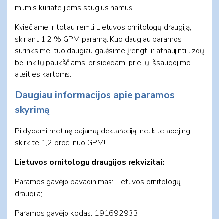
mumis kuriate jiems saugius namus!
Kviečiame ir toliau remti Lietuvos ornitologų draugiją,
skiriant 1,2 % GPM paramą. Kuo daugiau paramos
surinksime, tuo daugiau galėsime įrengti ir atnaujinti lizdų
bei inkilų paukščiams, prisidėdami prie jų išsaugojimo
ateities kartoms.
Daugiau informacijos apie paramos
skyrimą
Pildydami metinę pajamų deklaraciją, nelikite abejingi –
skirkite 1,2 proc. nuo GPM!
Lietuvos ornitologų draugijos rekvizitai:
Paramos gavėjo pavadinimas: Lietuvos ornitologų
draugija;
Paramos gavėjo kodas: 191692933;