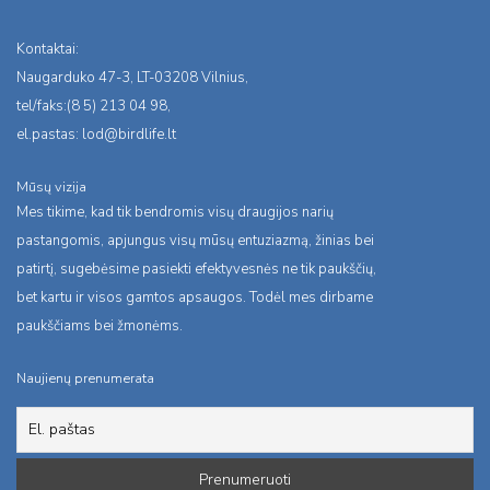
Kontaktai:
Naugarduko 47-3, LT-03208 Vilnius,
tel/faks:(8 5) 213 04 98,
el.pastas:
lod@birdlife.lt
Mūsų vizija
Mes tikime, kad tik bendromis visų draugijos narių
pastangomis, apjungus visų mūsų entuziazmą, žinias bei
patirtį, sugebėsime pasiekti efektyvesnės ne tik paukščių,
bet kartu ir visos gamtos apsaugos. Todėl mes dirbame
paukščiams bei žmonėms.
Naujienų prenumerata