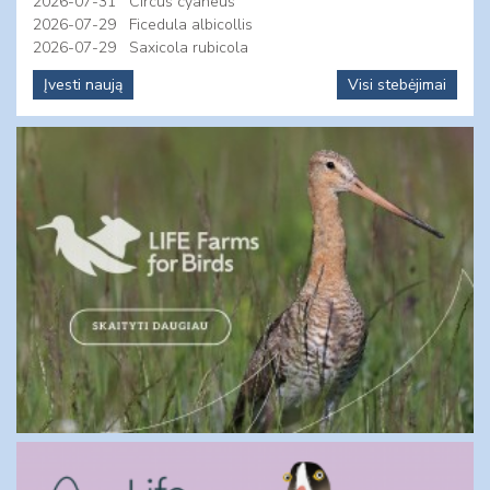
2026-07-31
Circus cyaneus
2026-07-29
Ficedula albicollis
2026-07-29
Saxicola rubicola
Įvesti naują
Visi stebėjimai