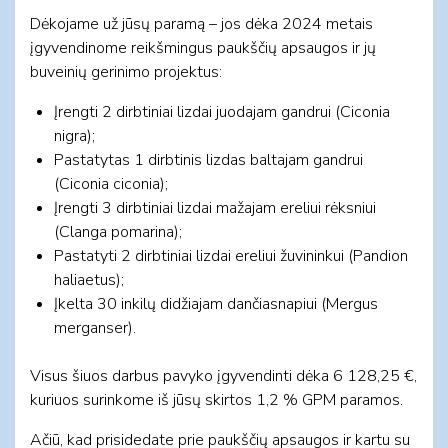
Dėkojame už jūsų paramą – jos dėka 2024 metais
įgyvendinome reikšmingus paukščių apsaugos ir jų
buveinių gerinimo projektus:
Įrengti 2 dirbtiniai lizdai juodajam gandrui (Ciconia
nigra);
Pastatytas 1 dirbtinis lizdas baltajam gandrui
(Ciconia ciconia);
Įrengti 3 dirbtiniai lizdai mažajam ereliui rėksniui
(Clanga pomarina);
Pastatyti 2 dirbtiniai lizdai ereliui žuvininkui (Pandion
haliaetus);
Įkelta 30 inkilų didžiajam dančiasnapiui (Mergus
merganser).
Visus šiuos darbus pavyko įgyvendinti dėka 6 128,25 €,
kuriuos surinkome iš jūsų skirtos 1,2 % GPM paramos.
Ačiū, kad prisidedate prie paukščių apsaugos ir kartu su