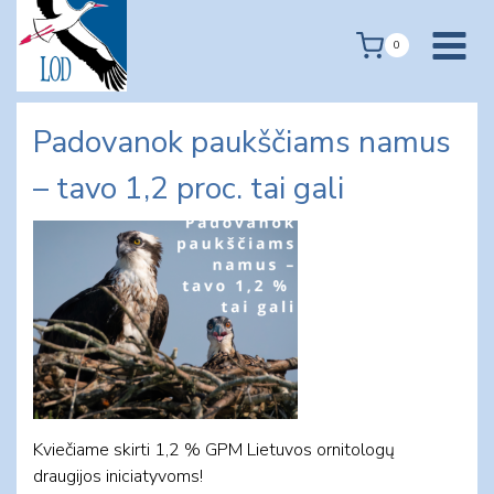
Skip
to
0
content
Padovanok paukščiams namus
– tavo 1,2 proc. tai gali
Kviečiame skirti 1,2 % GPM Lietuvos ornitologų
draugijos iniciatyvoms!