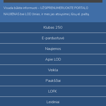
Visada būkite informuoti – UŽSIPRENUMERUOKITE PORTALO
NAUJIENAS bei LOD žinias, ir mes jas atsiųsime į Jūsų el. paštą.
Klubas 250
E-parduotuvė
Naujienos
Apie LOD
Veikla
Paukščiai
LOFK
Leidiniai