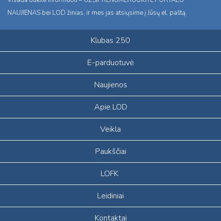
NAUJIENAS bei LOD žinias, ir mes jas atsiųsime į Jūsų el. paštą.
Klubas 250
E-parduotuvė
Naujienos
Apie LOD
Veikla
Paukščiai
LOFK
Leidiniai
Kontaktai