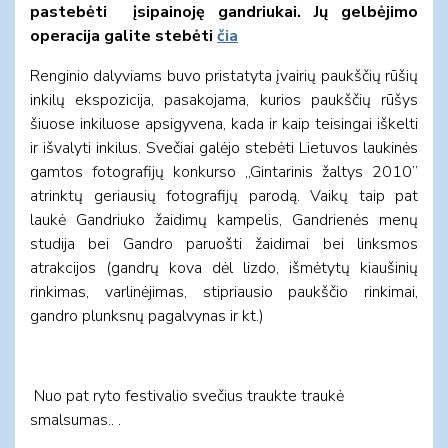
pastebėti įsipainoję gandriukai. Jų gelbėjimo
operacija galite stebėti
čia
Renginio dalyviams buvo pristatyta įvairių paukščių rūšių
inkilų ekspozicija, pasakojama, kurios paukščių rūšys
šiuose inkiluose apsigyvena, kada ir kaip teisingai iškelti
ir išvalyti inkilus. Svečiai galėjo stebėti Lietuvos laukinės
gamtos fotografijų konkurso „Gintarinis žaltys 2010”
atrinktų geriausių fotografijų parodą. Vaikų taip pat
laukė Gandriuko žaidimų kampelis, Gandrienės menų
studija bei Gandro paruošti žaidimai bei linksmos
atrakcijos (gandrų kova dėl lizdo, išmėtytų kiaušinių
rinkimas, varlinėjimas, stipriausio paukščio rinkimai,
gandro plunksnų pagalvynas ir kt.)
Nuo pat ryto festivalio svečius traukte traukė
smalsumas.. .