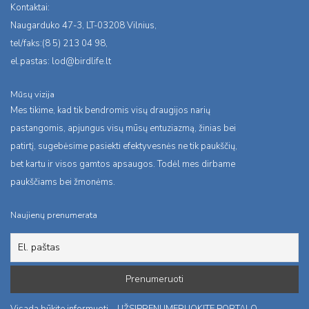
Kontaktai:
Naugarduko 47-3, LT-03208 Vilnius,
tel/faks:(8 5) 213 04 98,
el.pastas:
lod@birdlife.lt
Mūsų vizija
Mes tikime, kad tik bendromis visų draugijos narių
pastangomis, apjungus visų mūsų entuziazmą, žinias bei
patirtį, sugebėsime pasiekti efektyvesnės ne tik paukščių,
bet kartu ir visos gamtos apsaugos. Todėl mes dirbame
paukščiams bei žmonėms.
Naujienų prenumerata
Visada būkite informuoti – UŽSIPRENUMERUOKITE PORTALO