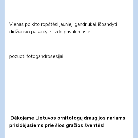
Vienas po kito ropštėsi jaunieji gandriukai, išbandyti
didžiausio pasaulyje lizdo privalumus ir..
pozuoti fotogandrosesijai
Dėkojame Lietuvos ornitologų draugijos nariams
prisidėjusiems prie šios gražios šventės!