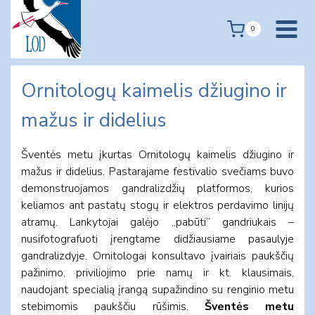
Skip
to
0
content
Ornitologų kaimelis džiugino ir
mažus ir didelius
Šventės metu įkurtas Ornitologų kaimelis džiugino ir
mažus ir didelius. Pastarajame festivalio svečiams buvo
demonstruojamos gandralizdžių platformos, kurios
keliamos ant pastatų stogų ir elektros perdavimo linijų
atramų. Lankytojai galėjo „pabūti” gandriukais –
nusifotografuoti įrengtame didžiausiame pasaulyje
gandralizdyje. Ornitologai konsultavo įvairiais paukščių
pažinimo, priviliojimo prie namų ir kt. klausimais,
naudojant specialią įrangą supažindino su renginio metu
stebimomis paukščiu rūšimis.
Šventės metu