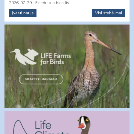
2026-07-29
Ficedula albicollis
Įvesti naują
Visi stebėjimai