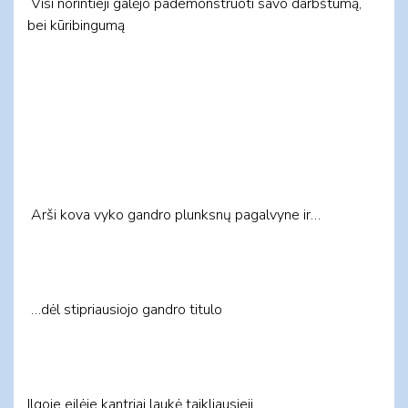
Visi norintieji galėjo pademonstruoti savo darbštumą,
bei kūribingumą
Arši kova vyko gandro plunksnų pagalvyne ir…
…dėl stipriausiojo gandro titulo
Ilgoje eilėje kantriai laukė taikliausieji