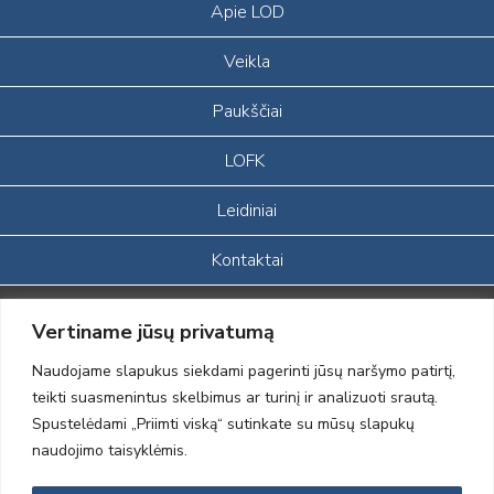
Apie LOD
Veikla
Paukščiai
LOFK
Leidiniai
Kontaktai
Portalas sukurtas įgyvendinant Lietuvos Respublikos, Europos
Vertiname jūsų privatumą
ekonominės erdvės ir Norvegijos finansinių mechanizmų iš dalies
finansuojamą paprojektį
Naudojame slapukus siekdami pagerinti jūsų naršymo patirtį,
„LOD visuomeninės /gamtosauginės veiklos sustiprinimas ir įvaizdžio
teikti suasmenintus skelbimus ar turinį ir analizuoti srautą.
formavimas įtraukiant visuomenę į aplinkosauginių tyrimų veiklą“
Spustelėdami „Priimti viską“ sutinkate su mūsų slapukų
(paprojekčio
įgyvendinimo sutarties numeris 2004-LT0008-NVO-1EEE/NOR-02-
naudojimo taisyklėmis.
059)