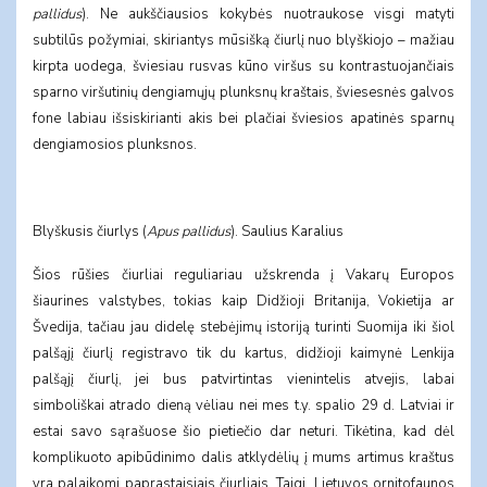
pallidus
). Ne aukščiausios kokybės nuotraukose visgi matyti
subtilūs požymiai, skiriantys mūsišką čiurlį nuo blyškiojo – mažiau
kirpta uodega, šviesiau rusvas kūno viršus su kontrastuojančiais
sparno viršutinių dengiamųjų plunksnų kraštais, šviesesnės galvos
fone labiau išsiskirianti akis bei plačiai šviesios apatinės sparnų
dengiamosios plunksnos.
Blyškusis čiurlys (
Apus pallidus
). Saulius Karalius
Šios rūšies čiurliai reguliariau užskrenda į Vakarų Europos
šiaurines valstybes, tokias kaip Didžioji Britanija, Vokietija ar
Švedija, tačiau jau didelę stebėjimų istoriją turinti Suomija iki šiol
palšąjį čiurlį registravo tik du kartus, didžioji kaimynė Lenkija
palšąjį čiurlį, jei bus patvirtintas vienintelis atvejis, labai
simboliškai atrado dieną vėliau nei mes t.y. spalio 29 d. Latviai ir
estai savo sąrašuose šio pietiečio dar neturi. Tikėtina, kad dėl
komplikuoto apibūdinimo dalis atklydėlių į mums artimus kraštus
yra palaikomi paprastaisiais čiurliais. Taigi, Lietuvos ornitofaunos