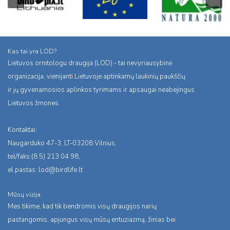
Kas tai yra LOD?
Lietuvos ornitologu draugija (LOD) - tai nevyriausybinė
organizacija, vienijanti Lietuvoje aptinkamų laukinių paukščių
ir jų gyvenamosios aplinkos tyrimams ir apsaugai neabejingus
Lietuvos žmones.
Kontaktai:
Naugarduko 47-3, LT-03208 Vilnius,
tel/faks:(8 5) 213 04 98,
el.pastas:
lod@birdlife.lt
Mūsų vizija
Mes tikime, kad tik bendromis visų draugijos narių
pastangomis, apjungus visų mūsų entuziazmą, žinias bei