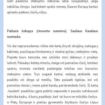
šiam paukščiui stebėjimo, nebūčiau labai susijaudinęs, jeigu
nebūčiau žinojęs, kad būtent spalio mėnesį Šiaurės Europą kartais
aplanko pietinės čiurlių rūšys.
Palšasis kūltupys
(
). Sauliaus Karaliaus
Oenanthe isabellina
nuotrauka
Vis dar neprarasdamas vilties dar kartą išvysti skrajūną, nubėgau į
kabinetą, pasičiupau fotokamerą ir skubiai grįžau į stebėjimo vietą.
Popietė buvo tamsoka, nes užslinko stori debesys ir pradėjo
lašnoti. Palaukęs keletą minučių staiga vėl pamačiau čiurlį, lėtokais
sparnų mostais nardantį padangėje tolėliau nuo buvusios
stebėjimo vietos. Trys sugauti kadrai, nedaug atskleidė, nes
paukštis vėl dingo už medžių. Teko palaukti ilgėliau, kol vėl
pamačiau tiesiai į mane palei kanalą parskrendantį čiurlį. Šį kartą
„šaudant“ paukščius įgyta patirtis nepavedė ir pavyko sufokusuoti
keliolika kadrų, iš kurių paaiškėjo, kad tai buvo ne mūsiškis čiurlys,
o Pietų Europoje ir piečiau gyvenantis blyškusis čiurlys (
Apus