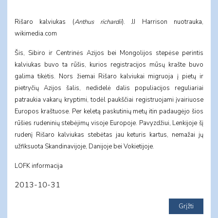
Rišaro kalviukas (
Anthus richardii
). JJ Harrison nuotrauka,
wikimedia.com
Šis, Sibiro ir Centrinės Azijos bei Mongolijos stepėse perintis
kalviukas buvo ta rūšis, kurios registracijos mūsų krašte buvo
galima tikėtis. Nors žiemai Rišaro kalviukai migruoja į pietų ir
pietryčių Azijos šalis, nedidelė dalis populiacijos reguliariai
patraukia vakarų kryptimi, todėl paukščiai registruojami įvairiuose
Europos kraštuose. Per keletą paskutinių metų itin padaugėjo šios
rūšies rudeninių stebėjimų visoje Europoje. Pavyzdžiui, Lenkijoje šį
rudenį Rišaro kalviukas stebėtas jau keturis kartus, nemažai jų
užfiksuota Skandinavijoje, Danijoje bei Vokietijoje.
LOFK informacija
2013-10-31