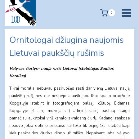
Skip
to
0
content
Ornitologai džiugina naujomis
Lietuvai paukščių rūšimis
Vėlyvas čiurlys– nauja rūšis Lietuvai (stebėtojas Saulius
Karalius)
Tikrai moraliai nebuvau pasiruošęs rasti dar vieną Lietuvai naują
paukščių rūšį, nes dar nespėjo ataušti įspūdžiai spalio pradžioje
Kopgalyje stebint ir fotografuojant palšąjį kūltupį. Eidamas
Kopgalyje iš Jūrų muziejaus į administracinį pastatą staiga
pamačiau aukštokai virš kanalo skraidantį čiurlį. Kadangi rankose
nebuvo jokio optinio prietaiso tai teko tik bejėgiškai stebėti kaip
kiek paskraidęs čiurlys dingo už miško. Nepaisant labai vėlyvo