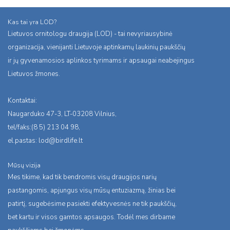
Kas tai yra LOD?
Lietuvos ornitologu draugija (LOD) - tai nevyriausybinė
organizacija, vienijanti Lietuvoje aptinkamų laukinių paukščių
ir jų gyvenamosios aplinkos tyrimams ir apsaugai neabejingus
Lietuvos žmones.
Kontaktai:
Naugarduko 47-3, LT-03208 Vilnius,
tel/faks:(8 5) 213 04 98,
el.pastas:
lod@birdlife.lt
Mūsų vizija
Mes tikime, kad tik bendromis visų draugijos narių
pastangomis, apjungus visų mūsų entuziazmą, žinias bei
patirtį, sugebėsime pasiekti efektyvesnės ne tik paukščių,
bet kartu ir visos gamtos apsaugos. Todėl mes dirbame