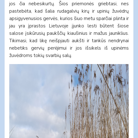
jos čia nebesikurtų. Šios priemonės griebtasi, nes
pastebėta, kad šalia rudagalvių kirų ir upinių žuvėdrų
apsigyvenusios gervės, kurios šiuo metu sparčiai plinta ir
jau yra įprastos Lietuvoje įjunko lesti būtent šiose
salose įsikūrusių paukščių kiaušinius ir mažus jauniklius.
Tikimasi, kad likę neišpjauti aukšti ir tankūs nendrynai
nebetiks gervių perėjimui ir jos išsikels iš upinėms
žuvėdroms tokių svarbių salų.