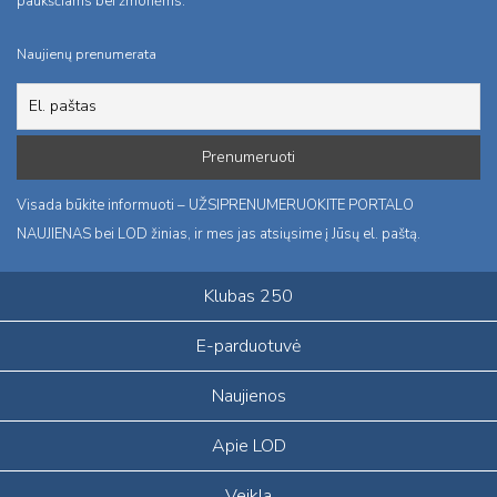
paukščiams bei žmonėms.
Naujienų prenumerata
Visada būkite informuoti – UŽSIPRENUMERUOKITE PORTALO
NAUJIENAS bei LOD žinias, ir mes jas atsiųsime į Jūsų el. paštą.
Klubas 250
E-parduotuvė
Naujienos
Apie LOD
Veikla