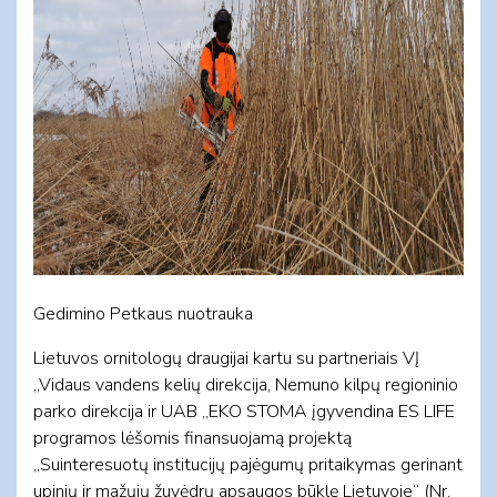
Gedimino Petkaus nuotrauka
Lietuvos ornitologų draugijai kartu su partneriais VĮ
„Vidaus vandens kelių direkcija, Nemuno kilpų regioninio
parko direkcija ir UAB „EKO STOMA įgyvendina ES LIFE
programos lėšomis finansuojamą projektą
„Suinteresuotų institucijų pajėgumų pritaikymas gerinant
upinių ir mažųjų žuvėdrų apsaugos būklę Lietuvoje“ (Nr.