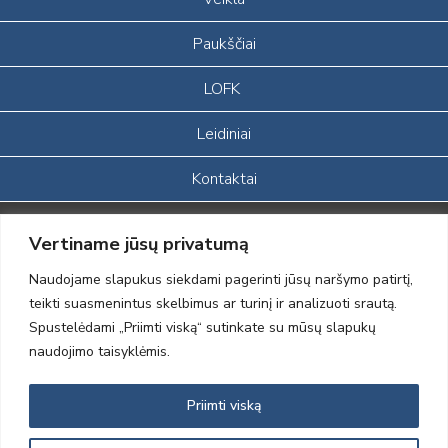
Paukščiai
LOFK
Leidiniai
Kontaktai
Portalas sukurtas įgyvendinant Lietuvos Respublikos, Europos
Vertiname jūsų privatumą
ekonominės erdvės ir Norvegijos finansinių mechanizmų iš dalies
finansuojamą paprojektį
Naudojame slapukus siekdami pagerinti jūsų naršymo patirtį,
„LOD visuomeninės /gamtosauginės veiklos sustiprinimas ir įvaizdžio
teikti suasmenintus skelbimus ar turinį ir analizuoti srautą.
formavimas įtraukiant visuomenę į aplinkosauginių tyrimų veiklą“
Spustelėdami „Priimti viską“ sutinkate su mūsų slapukų
(paprojekčio
įgyvendinimo sutarties numeris 2004-LT0008-NVO-1EEE/NOR-02-
naudojimo taisyklėmis.
059)
Priimti viską
2012 © Lietuvos Ornitologų Draugija © 2014, Visos teisės saugomos