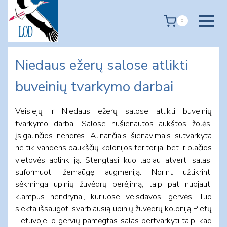
Skip
to
0
content
Niedaus ežerų salose atlikti
buveinių tvarkymo darbai
Veisiejų ir Niedaus ežerų salose atlikti buveinių
tvarkymo darbai. Salose nušienautos aukštos žolės,
įsigalinčios nendrės. Alinančiais šienavimais sutvarkyta
ne tik vandens paukščių kolonijos teritorija, bet ir plačios
vietovės aplink ją. Stengtasi kuo labiau atverti salas,
suformuoti žemaūgę augmeniją. Norint užtikrinti
sėkmingą upinių žuvėdrų perėjimą, taip pat nupjauti
klampūs nendrynai, kuriuose veisdavosi gervės. Tuo
siekta išsaugoti svarbiausią upinių žuvėdrų koloniją Pietų
Lietuvoje, o gervių pamėgtas salas pertvarkyti taip, kad