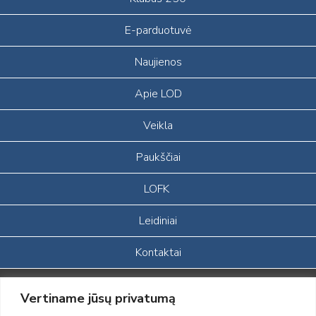
E-parduotuvė
Naujienos
Apie LOD
Veikla
Paukščiai
LOFK
Leidiniai
Kontaktai
Portalas sukurtas įgyvendinant Lietuvos Respublikos, Europos
Vertiname jūsų privatumą
ekonominės erdvės ir Norvegijos finansinių mechanizmų iš dalies