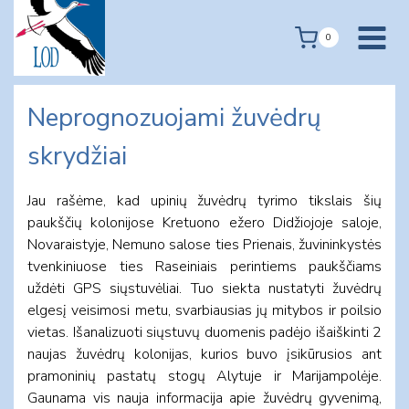
Skip
to
0
content
Neprognozuojami žuvėdrų
skrydžiai
Jau rašėme, kad upinių žuvėdrų tyrimo tikslais šių
paukščių kolonijose Kretuono ežero Didžiojoje saloje,
Novaraistyje, Nemuno salose ties Prienais, žuvininkystės
tvenkiniuose ties Raseiniais perintiems paukščiams
uždėti GPS siųstuvėliai. Tuo siekta nustatyti žuvėdrų
elgesį veisimosi metu, svarbiausias jų mitybos ir poilsio
vietas. Išanalizuoti siųstuvų duomenis padėjo išaiškinti 2
naujas žuvėdrų kolonijas, kurios buvo įsikūrusios ant
pramoninių pastatų stogų Alytuje ir Marijampolėje.
Gaunama vis nauja informacija apie žuvėdrų gyvenimą,