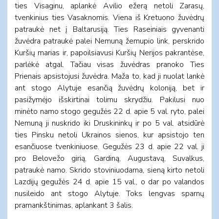
ties Visaginu, aplankė Avilio ežerą netoli Zarasų,
tvenkinius ties Vasaknomis. Viena iš Kretuono žuvėdrų
patraukė net į Baltarusiją. Ties Raseiniais gyvenanti
žuvėdra patraukė palei Nemuną žemupio link, perskrido
Kuršių marias ir, papoilsiavusi Kuršių Nerijos pakrantėse,
parlėkė atgal. Tačiau visas žuvėdras pranoko Ties
Prienais apsistojusi žuvėdra. Maža to, kad ji nuolat lankė
ant stogo Alytuje esančią žuvėdrų koloniją, bet ir
pasižymėjo išskirtinai tolimu skrydžiu. Pakilusi nuo
minėto namo stogo gegužės 22 d. apie 5 val. ryto, palei
Nemuną ji nuskrido iki Druskininkų ir po 5 val. atsidūrė
ties Pinsku netoli Ukrainos sienos, kur apsistojo ten
esančiuose tvenkiniuose. Gegužės 23 d. apie 22 val. ji
pro Belovežo girią, Gardiną, Augustavą, Suvalkus,
patraukė namo. Skrido stoviniuodama, sieną kirto netoli
Lazdijų gegužės 24 d. apie 15 val., o dar po valandos
nusileido ant stogo Alytuje. Toks lengvas sparnų
pramankštinimas, aplankant 3 šalis.