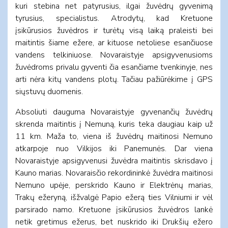
kuri stebina net patyrusius, ilgai žuvėdrų gyvenimą
tyrusius, specialistus. Atrodytų, kad Kretuone
įsikūrusios žuvėdros ir turėtų visą laiką praleisti bei
maitintis šiame ežere, ar kituose netoliese esančiuose
vandens telkiniuose. Novaraistyje apsigyvenusioms
žuvėdroms privalu gyventi čia esančiame tvenkinyje, nes
arti nėra kitų vandens plotų. Tačiau pažiūrėkime į GPS
siųstuvų duomenis.
Absoliuti dauguma Novaraistyje gyvenančių žuvėdrų
skrenda maitintis į Nemuną, kuris teka daugiau kaip už
11 km. Maža to, viena iš žuvėdrų maitinosi Nemuno
atkarpoje nuo Vilkijos iki Panemunės. Dar viena
Novaraistyje apsigyvenusi žuvėdra maitintis skrisdavo į
Kauno marias. Novaraisčio rekordininkė žuvėdra maitinosi
Nemuno upėje, perskrido Kauno ir Elektrėnų marias,
Trakų ežeryną, išžvalgė Papio ežerą ties Vilniumi ir vėl
parsirado namo. Kretuone įsikūrusios žuvėdros lankė
netik gretimus ežerus, bet nuskrido iki Drukšių ežero