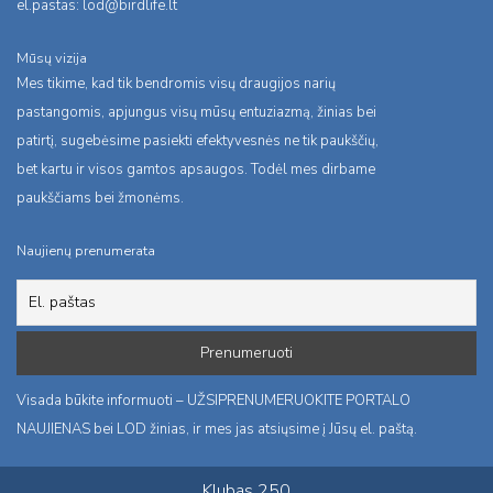
el.pastas:
lod@birdlife.lt
Mūsų vizija
Mes tikime, kad tik bendromis visų draugijos narių
pastangomis, apjungus visų mūsų entuziazmą, žinias bei
patirtį, sugebėsime pasiekti efektyvesnės ne tik paukščių,
bet kartu ir visos gamtos apsaugos. Todėl mes dirbame
paukščiams bei žmonėms.
Naujienų prenumerata
Visada būkite informuoti – UŽSIPRENUMERUOKITE PORTALO
NAUJIENAS bei LOD žinias, ir mes jas atsiųsime į Jūsų el. paštą.
Klubas 250