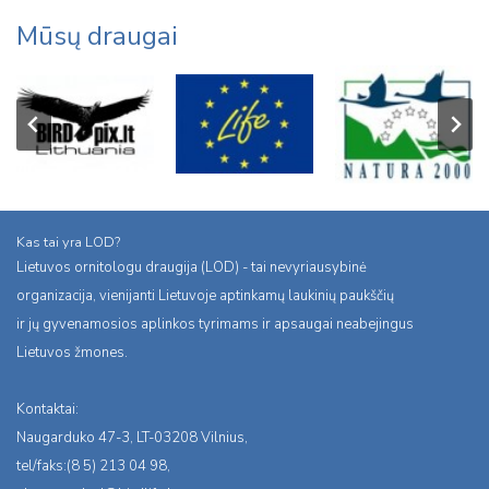
Mūsų draugai
Kas tai yra LOD?
Lietuvos ornitologu draugija (LOD) - tai nevyriausybinė
organizacija, vienijanti Lietuvoje aptinkamų laukinių paukščių
ir jų gyvenamosios aplinkos tyrimams ir apsaugai neabejingus
Lietuvos žmones.
Kontaktai:
Naugarduko 47-3, LT-03208 Vilnius,
tel/faks:(8 5) 213 04 98,