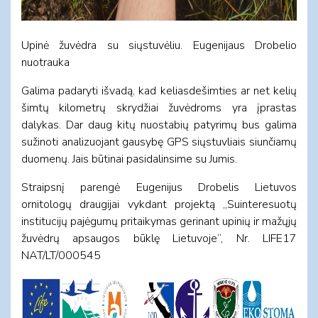
Upinė žuvėdra su siųstuvėliu. Eugenijaus Drobelio
nuotrauka
Galima padaryti išvadą, kad keliasdešimties ar net kelių
šimtų kilometrų skrydžiai žuvėdroms yra įprastas
dalykas. Dar daug kitų nuostabių patyrimų bus galima
sužinoti analizuojant gausybę GPS siųstuvliais siunčiamų
duomenų. Jais būtinai pasidalinsime su Jumis.
Straipsnį parengė Eugenijus Drobelis Lietuvos
ornitologų draugijai vykdant projektą „Suinteresuotų
institucijų pajėgumų pritaikymas gerinant upinių ir mažųjų
žuvėdrų apsaugos būklę Lietuvoje“, Nr. LIFE17
NAT/LT/000545