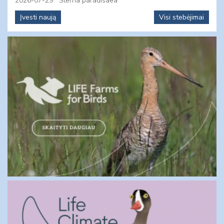
2026-07-29
Sterna paradisaea
Įvesti naują
Visi stebėjimai