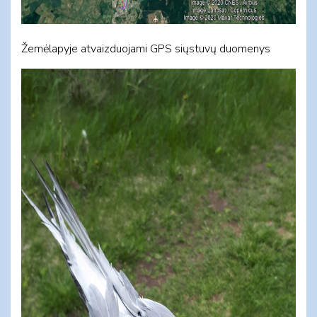
Žemėlapyje atvaizduojami GPS siųstuvų duomenys