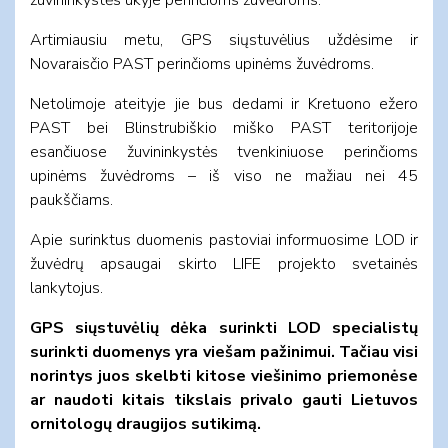
Artimiausiu metu, GPS siųstuvėlius uždėsime ir
Novaraisčio PAST perinčioms upinėms žuvėdroms.
Netolimoje ateityje jie bus dedami ir Kretuono ežero
PAST bei Blinstrubiškio miško PAST teritorijoje
esančiuose žuvininkystės tvenkiniuose perinčioms
upinėms žuvėdroms – iš viso ne mažiau nei 45
paukščiams.
Apie surinktus duomenis pastoviai informuosime LOD ir
žuvėdrų apsaugai skirto LIFE projekto svetainės
lankytojus.
GPS siųstuvėlių dėka surinkti LOD specialistų
surinkti duomenys yra viešam pažinimui. Tačiau visi
norintys juos skelbti kitose viešinimo priemonėse
ar naudoti kitais tikslais privalo gauti Lietuvos
ornitologų draugijos sutikimą.