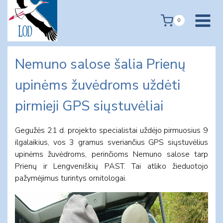
Skip
to
0
content
Nemuno salose šalia Prienų
upinėms žuvėdroms uždėti
pirmieji GPS siųstuvėliai
Gegužės 21 d. projekto specialistai uždėjo pirmuosius 9
ilgalaikius, vos 3 gramus sveriančius GPS siųstuvėlius
upinėms žuvėdroms, perinčioms Nemuno salose tarp
Prienų ir Lengveniškių PAST. Tai atliko žieduotojo
pažymėjimus turintys ornitologai.