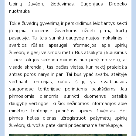
Upinių žuvėdrų žiedavimas. Eugenijaus Drobelio
nuotrauka
Tokie žuvėdrų gyvenimą ir perskridimus leidžiantys sekti
įrenginiai upinėms žuvėdroms uždėti pirmą kartą
pasaulyje. Tai leis surinkti daugybę naujos mokslinės ir
svarbios rūšies apsaugai informacijos apie upinių
žuvėdrų elgesį veisimosi metu. Bus atsakyta į klausimus
– kiek toli jos skrenda maitintis nuo perėjimo vietų, ar
visada skrenda į tas pačias vietas, kur naktį praleidžia
antras poros narys ir pan. Tai bus ypač svarbu ateityje
vertinant teritorijas, kurios iš jų yra svarbiausios
saugomose teritorijose perintiems paukščiams. Jau
pirmosiomis dienomis surinkti duomenys pateikė
daugybę vertingos, iki šiol nežinomos informacijos apie
minėtoje teritorijoje perinčias upines žuvėdras. Per
pirmas kelias dienas užregistruoti pažymėtų upinių
žuvėdrų skrydžiai pateikiami pridedamame žemėlapyje.