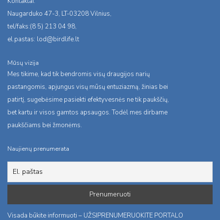
Kontaktai:
Naugarduko 47-3, LT-03208 Vilnius,
tel/faks:(8 5) 213 04 98,
el.pastas:
lod@birdlife.lt
Mūsų vizija
Mes tikime, kad tik bendromis visų draugijos narių
pastangomis, apjungus visų mūsų entuziazmą, žinias bei
patirtį, sugebėsime pasiekti efektyvesnės ne tik paukščių,
bet kartu ir visos gamtos apsaugos. Todėl mes dirbame
paukščiams bei žmonėms.
Naujienų prenumerata
Visada būkite informuoti – UŽSIPRENUMERUOKITE PORTALO