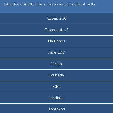
NAUJIENAS bei LOD žinias, ir mes jas atsiųsime į Jūsų el. paštą.
Klubas 250
E-parduotuvė
Naujienos
Apie LOD
Veikla
Paukščiai
LOFK
Leidiniai
Kontaktai