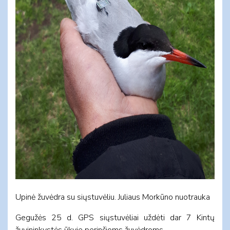
Upinė žuvėdra su siųstuvėliu. Juliaus Morkūno nuotrauka
Gegužės 25 d. GPS siųstuvėliai uždėti dar 7 Kintų
žuvininkystės ūkyje perinčioms žuvėdroms.