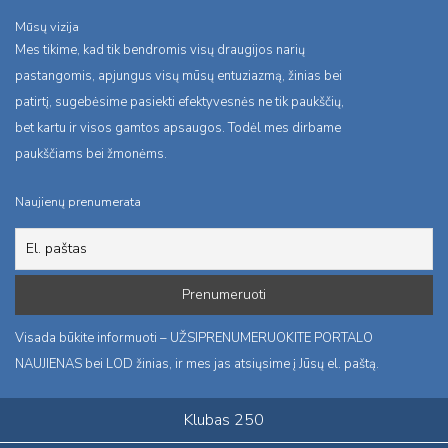
Mūsų vizija
Mes tikime, kad tik bendromis visų draugijos narių
pastangomis, apjungus visų mūsų entuziazmą, žinias bei
patirtį, sugebėsime pasiekti efektyvesnės ne tik paukščių,
bet kartu ir visos gamtos apsaugos. Todėl mes dirbame
paukščiams bei žmonėms.
Naujienų prenumerata
Visada būkite informuoti – UŽSIPRENUMERUOKITE PORTALO
NAUJIENAS bei LOD žinias, ir mes jas atsiųsime į Jūsų el. paštą.
Klubas 250