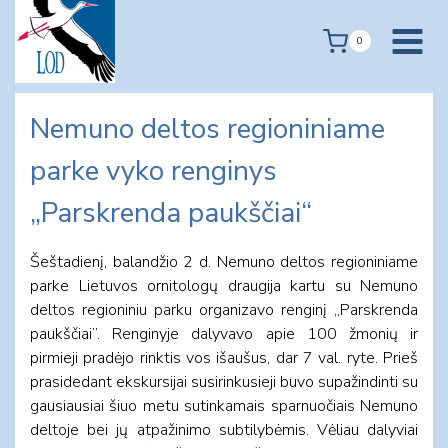
Skip
to
0
content
Nemuno deltos regioniniame
parke vyko renginys
„Parskrenda paukščiai“
Šeštadienį, balandžio 2 d. Nemuno deltos regioniniame
parke Lietuvos ornitologų draugija kartu su Nemuno
deltos regioniniu parku organizavo renginį „Parskrenda
paukščiai”. Renginyje dalyvavo apie 100 žmonių ir
pirmieji pradėjo rinktis vos išaušus, dar 7 val. ryte. Prieš
prasidedant ekskursijai susirinkusieji buvo supažindinti su
gausiausiai šiuo metu sutinkamais sparnuočiais Nemuno
deltoje bei jų atpažinimo subtilybėmis. Vėliau dalyviai