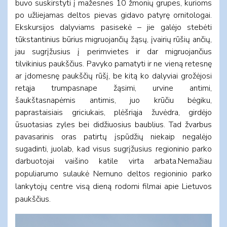
buvo suskirstyti į mažesnes 10 žmonių grupes, kurioms
po užliejamas deltos pievas gidavo patyrę ornitologai.
Ekskursijos dalyviams pasisekė – jie galėjo stebėti
tūkstantinius būrius migruojančių žąsų, įvairių rūšių ančių,
jau sugrįžusius į perimvietes ir dar migruojančius
tilvikinius paukščius. Pavyko pamatyti ir ne vieną retesnę
ar įdomesnę paukščių rūšį, be kitą ko dalyviai grožėjosi
retąja trumpasnape žąsimi, urvine antimi,
šaukštasnapėmis antimis, juo krūčiu bėgiku,
paprastaisiais griciukais, plėšriąja žuvėdra, girdėjo
ūsuotasias zyles bei didžiuosius baublius. Tad žvarbus
pavasarinis oras patirtų įspūdžių niekaip negalėjo
sugadinti, juolab, kad visus sugrįžusius regioninio parko
darbuotojai vaišino katile virta arbata.
Nemažiau
populiarumo sulaukė Nemuno deltos regioninio parko
lankytojų centre visą dieną rodomi filmai apie Lietuvos
paukščius
.