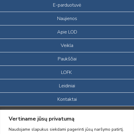
E-parduotuvė
Naujienos
Apie LOD
Veikla
Paukščiai
LOFK
Leidiniai
Kontaktai
Portalas sukurtas įgyvendinant Lietuvos Respublikos, Europos
Vertiname jūsų privatumą
ekonominės erdvės ir Norvegijos finansinių mechanizmų iš dalies
finansuojamą paprojektį
Naudojame slapukus siekdami pagerinti jūsų naršymo patirtį,
„LOD visuomeninės /gamtosauginės veiklos sustiprinimas ir įvaizdžio