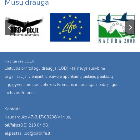
Mūsų draugai
Kas tai yra LOD?
Lietuvos ornitologu draugija (LOD) - tai nevyriausybinė
organizacija, vienijanti Lietuvoje aptinkamų laukinių paukščių
ir jų gyvenamosios aplinkos tyrimams ir apsaugai neabejingus
Lietuvos žmones.
Kontaktai:
Naugarduko 47-3, LT-03208 Vilnius,
tel/faks:(8 5) 213 04 98,
el.pastas:
lod@birdlife.lt