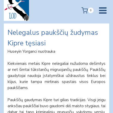
Skip
to
0
content
Nelegalus paukščių žudymas
Kipre tęsiasi
Huseyin Yorganci nuotrauka
Kiekvienais metais Kipre nelegaliai nužudoma dešimtys
ar net šimtai tūkstančių migruojančių paukščių. Paukščių
gaudytojai naudoja įstatymiškai uždraustus tinklus bei
klijus, kurie tampa mirtinais spastais visos Europos
paukščiams.
Paukščių gaudymas Kipre turi gilias tradicijas. Visgi jeigu
anksčiau paukščiai buvo gaudomi dėl maisto stygiaus, tai
dabar tai tapo kriminalinių grupuočių vykdomu verslu.