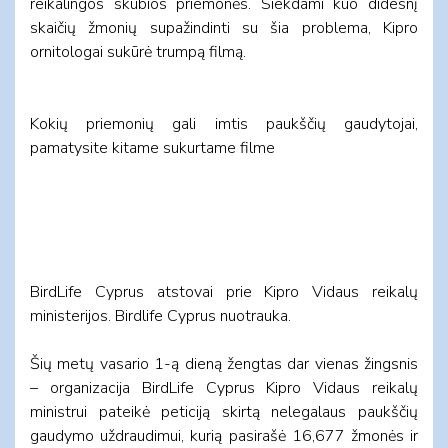
reikalingos skubios priemonės. Siekdami kuo didesnį
skaičių žmonių supažindinti su šia problema, Kipro
ornitologai sukūrė trumpą filmą.
Kokių priemonių gali imtis paukščių gaudytojai,
pamatysite kitame sukurtame filme
BirdLife Cyprus atstovai prie Kipro Vidaus reikalų
ministerijos. Birdlife Cyprus nuotrauka.
Šių metų vasario 1-ą dieną žengtas dar vienas žingsnis
– organizacija BirdLife Cyprus Kipro Vidaus reikalų
ministrui pateikė peticiją skirtą nelegalaus paukščių
gaudymo uždraudimui, kurią pasirašė 16,677 žmonės ir