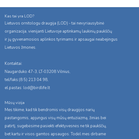
Kas tai yra LOD?
Lietuvos ornitologu draugija (LOD) - tai nevyriausybinė
organizacija, vienijanti Lietuvoje aptinkamų laukinių paukščių
ir jų gyvenamosios aplinkos tyrimams ir apsaugai neabejingus
Lietuvos žmones.
Kontaktai:
Naugarduko 47-3, LT-03208 Vilnius,
tel/faks:(8 5) 213 04 98,
el.pastas:
lod@birdlife.lt
Mūsų vizija
Mes tikime, kad tik bendromis visų draugijos narių
pastangomis, apjungus visų mūsų entuziazmą, žinias bei
patirtį, sugebėsime pasiekti efektyvesnės ne tik paukščių,
bet kartu ir visos gamtos apsaugos. Todėl mes dirbame