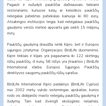
Pagauti ir nužudyti paukščiai dažniausiais tiekiami
restoranams, kuriuose kelių ar keliolikos paukščių
nelegaliai patiektas patiekalas kainuoja iki 80 eurų.
Atsakingos institucijos teigia, kad nelegalaus paukščių
gaudymo verslo metinė apyvarta gali siekti 15 milijonų
eurų.
Paukščių gaudymą draudžia netik Kipro, bet ir Europos
sąjungos įstatymai. Organizacijos BirdLife duomenimis,
Kipre tinklais ir klijais yra pagaunama iki 122 skirtingų
rūšių paukščių, iš kurių 58 rūšys yra įtrauktos į BirdLife
International ir/arba Europos Sąjungos Paukščių
direktyvos saugomų paukščių rūšių sąrašus.
BirdLife International Kipro padalinys (BirdLife Cyprus)
nuo 2002 metų vykdo sistemingas apskaitas, kurios
rodo vis didėjančio masto nelegalų paukščių gaudymą ir
žudymą. Tam kad išvengti ekologinės nelaimės,