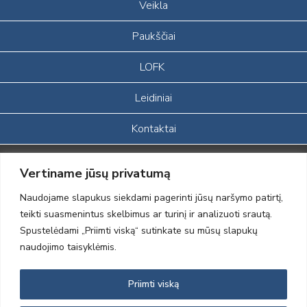
Veikla
Paukščiai
LOFK
Leidiniai
Kontaktai
Portalas sukurtas įgyvendinant Lietuvos Respublikos, Europos
Vertiname jūsų privatumą
ekonominės erdvės ir Norvegijos finansinių mechanizmų iš dalies
finansuojamą paprojektį
Naudojame slapukus siekdami pagerinti jūsų naršymo patirtį,
„LOD visuomeninės /gamtosauginės veiklos sustiprinimas ir įvaizdžio
teikti suasmenintus skelbimus ar turinį ir analizuoti srautą.
formavimas įtraukiant visuomenę į aplinkosauginių tyrimų veiklą“
Spustelėdami „Priimti viską“ sutinkate su mūsų slapukų
(paprojekčio
įgyvendinimo sutarties numeris 2004-LT0008-NVO-1EEE/NOR-02-
naudojimo taisyklėmis.
059)
Priimti viską
2012 © Lietuvos Ornitologų Draugija © 2014, Visos teisės saugomos