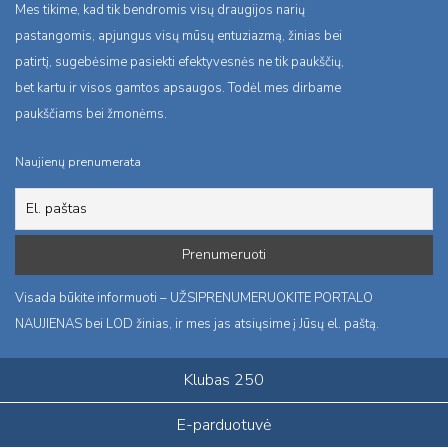
Mes tikime, kad tik bendromis visų draugijos narių
pastangomis, apjungus visų mūsų entuziazmą, žinias bei
patirtį, sugebėsime pasiekti efektyvesnės ne tik paukščių,
bet kartu ir visos gamtos apsaugos. Todėl mes dirbame
paukščiams bei žmonėms.
Naujienų prenumerata
Visada būkite informuoti – UŽSIPRENUMERUOKITE PORTALO
NAUJIENAS bei LOD žinias, ir mes jas atsiųsime į Jūsų el. paštą.
Klubas 250
E-parduotuvė