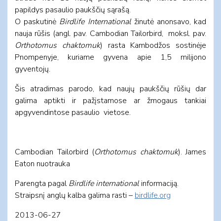
papildys pasaulio paukščių sąrašą.
O paskutinė
Birdlife International
žinutė anonsavo, kad
nauja rūšis (angl. pav. Cambodian Tailorbird, moksl. pav.
Orthotomus chaktomuk
) rasta Kambodžos sostinėje
Pnompenyje, kuriame gyvena apie 1,5 milijono
gyventojų.
Šis atradimas parodo, kad naujų paukščių rūšių dar
galima aptikti ir pažįstamose ar žmogaus tankiai
apgyvendintose pasaulio vietose.
Cambodian Tailorbird (
Orthotomus chaktomuk
). James
Eaton nuotrauka
Parengta pagal
Birdlife international
informaciją.
Straipsnį anglų kalba galima rasti –
birdlife.org
2013-06-27