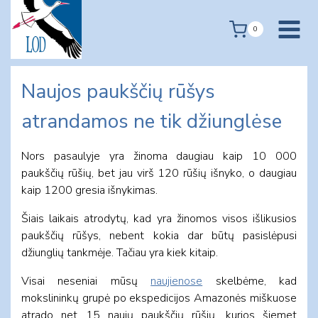
Skip
to
0
content
Naujos paukščių rūšys
atrandamos ne tik džiunglėse
Nors pasaulyje yra žinoma daugiau kaip 10 000
paukščių rūšių, bet jau virš 120 rūšių išnyko, o daugiau
kaip 1200 gresia išnykimas.
Šiais laikais atrodytų, kad yra žinomos visos išlikusios
paukščių rūšys, nebent kokia dar būtų pasislėpusi
džiunglių tankmėje. Tačiau yra kiek kitaip.
Visai neseniai mūsų
naujienose
skelbėme, kad
mokslininkų grupė po ekspedicijos Amazonės miškuose
atrado net 15 naujų paukščių rūšių, kurios šiemet