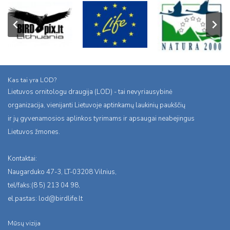
Kas tai yra LOD?
Lietuvos ornitologu draugija (LOD) - tai nevyriausybinė
organizacija, vienijanti Lietuvoje aptinkamų laukinių paukščių
ir jų gyvenamosios aplinkos tyrimams ir apsaugai neabejingus
Lietuvos žmones.
Kontaktai:
Naugarduko 47-3, LT-03208 Vilnius,
tel/faks:(8 5) 213 04 98,
el.pastas:
lod@birdlife.lt
Mūsų vizija