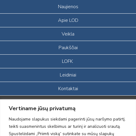
Naujienos
Apie LOD
Veikla
Paukščiai
LOFK
Leidiniai
Kontaktai
Portalas sukurtas įgyvendinant Lietuvos Respublikos, Europos
Vertiname jūsų privatumą
ekonominės erdvės ir Norvegijos finansinių mechanizmų iš dalies
finansuojamą paprojektį
Naudojame slapukus siekdami pagerinti jūsų naršymo patirtį,
„LOD visuomeninės /gamtosauginės veiklos sustiprinimas ir įvaizdžio
teikti suasmenintus skelbimus ar turinį ir analizuoti srautą.
formavimas įtraukiant visuomenę į aplinkosauginių tyrimų veiklą“
Spustelėdami „Priimti viską“ sutinkate su mūsų slapukų
(paprojekčio